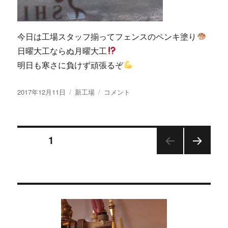
今日は工場スタッフ揃ってフェンスのペンキ塗り
日曜大工ならぬ月曜大工
明日も寒さに負けず頑張るぞ
投
カ
ペ
2017年12月11日
新工場
コメント
稿
テ
ン
日:
ゴ
キ
リ
塗
投
ー
り
ページ
1
に
次の
稿
ペー
ジ
の
ペ