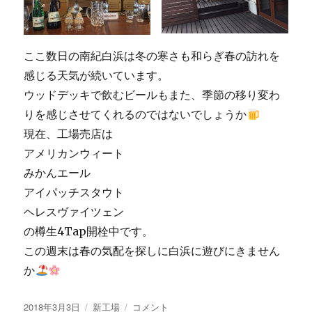
ロ
シ
ャ
ツ
ここ数日の南紀白浜は冬の寒さも和らぎ春の訪れを
に
感じる天気が続いています。
ウッドデッキで飲むビールもまた、季節の移り変わ
りを感じさせてくれるのではないでしょうか
現在、工場売店は
アメリカンウィート
みかんエール
アイパッチスタウト
ヘレスヴァイツェン
の樽生4Tap開栓中です。
この週末は春の気配を探しに白浜に遊びにきません
か
投
カ
本
2018年3月3日
新工場
コメント