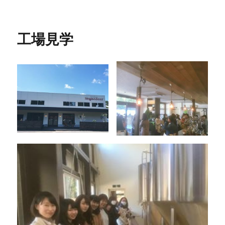
稿
テ
日
日:
ゴ
の
リ
タ
工場見学
ー
ッ
プ
リ
ス
ト
に