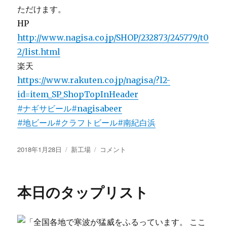
ただけます。
HP
http://www.nagisa.co.jp/SHOP/232873/245779/t0
2/list.html
楽天
https://www.rakuten.co.jp/nagisa/?l2-
id=item_SP_ShopTopInHeader
#ナギサビール
#nagisabeer
#地ビール
#クラフトビール
#南紀白浜
投
カ
み
2018年1月28日
新工場
コメント
稿
テ
か
日:
ゴ
ん
リ
エ
本日のタップリスト
ー
ー
ル
の
瓶