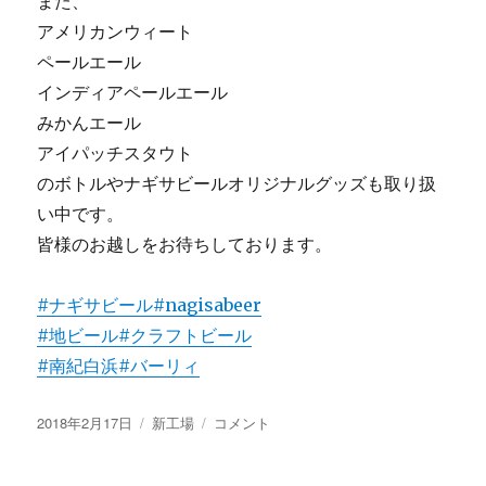
また、
アメリカンウィート
ペールエール
インディアペールエール
みかんエール
アイパッチスタウト
のボトルやナギサビールオリジナルグッズも取り扱
い中です。
皆様のお越しをお待ちしております。
#ナギサビール
#nagisabeer
#地ビール
#クラフトビール
#南紀白浜
#バーリィ
投
カ
本
2018年2月17日
新工場
コメント
稿
テ
日
日:
ゴ
の