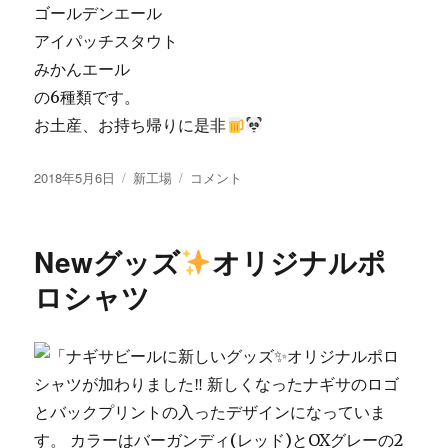
ゴールデンエール
アイパッチスタウト
みかんエール
の6種類です。
お土産、お持ち帰りに是非
投
カ
今
2018年5月6日
新工場
コメント
稿
テ
日
日:
ゴ
の
リ
白
Newグッズ
オリジナルポ
ー
浜
も
ロシャツ
晴
天
に