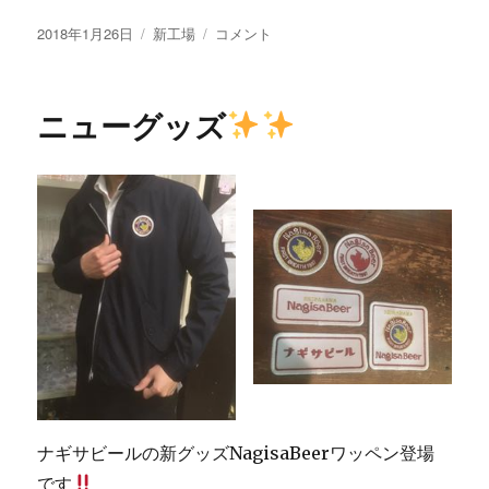
投
カ
本
2018年1月26日
新工場
コメント
稿
テ
日
日:
ゴ
の
リ
タ
ニューグッズ
ー
ッ
プ
リ
ス
ト
に
ナギサビールの新グッズNagisaBeerワッペン登場
です