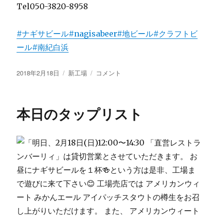
Tel050-3820-8958
#ナギサビール
#nagisabeer
#地ビール
#クラフトビ
ール
#南紀白浜
投
カ
工
2018年2月18日
新工場
コメント
稿
テ
場
日:
ゴ
見
リ
学
本日のタップリスト
ー
に