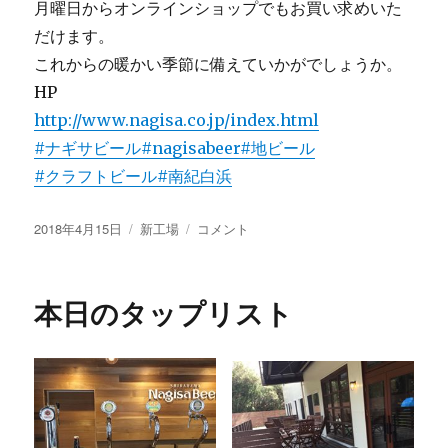
月曜日からオンラインショップでもお買い求めいた
だけます。
これからの暖かい季節に備えていかがでしょうか。
HP
http://www.nagisa.co.jp/index.html
#ナギサビール
#nagisabeer
#地ビール
#クラフトビール
#南紀白浜
投
カ
New
2018年4月15日
新工場
コメント
稿
テ
グ
日:
ゴ
ッ
リ
ズ
本日のタップリスト
ー
オ
リ
ジ
ナ
ル
ポ