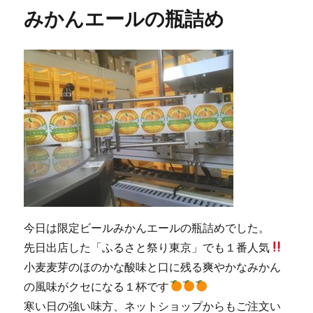
リ
タ
みかんエールの瓶詰め
ー
ッ
プ
リ
ス
ト
に
今日は限定ビールみかんエールの瓶詰めでした。
先日出店した「ふるさと祭り東京」でも１番人気
小麦麦芽のほのかな酸味と口に残る爽やかなみかん
の風味がクセになる１杯です
寒い日の強い味方、ネットショップからもご注文い