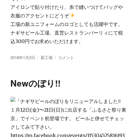
アイロンで貼り付けたり、糸で縫いつけてバッグや
衣服のアクセントにどうぞ
工場の新ユニフォームのロゴとしても活躍中です。
ナギサビール工場、直営レストランバーリィにて税
込300円でお求めいただけます。
投
カ
ニ
2018年1月2日
新工場
コメント
稿
テ
ュ
日:
ゴ
ー
リ
グ
Newのぼり!!
ー
ッ
ズ
に