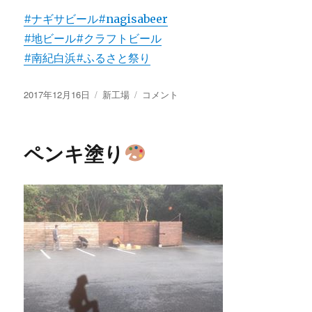
#ナギサビール
#nagisabeer
#地ビール
#クラフトビール
#南紀白浜
#ふるさと祭り
投
カ
New
2017年12月16日
新工場
コメント
稿
テ
の
日:
ゴ
ぼ
リ
り!!
ペンキ塗り
ー
に