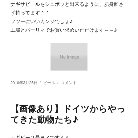
ナギサビールをシュポッと出来るように、肌身離さ
ず持ってます＾＾
フツーにいいカンジでしょ♪
工場とバーリィでお買い求めいただけます～～♪
投
カ
【画
2010年3月25日
ビール
コメント
稿
テ
像
日:
ゴ
あ
リ
り】
【画像あり】ドイツからやっ
ー
ホ
ン
てきた動物たち♪
ト
に
抜
ナギビー２号ヨメです＾＾