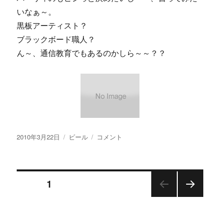
いなぁ～。
黒板アーティスト？
ブラックボード職人？
ん～、通信教育でもあるのかしら～～？？
投
カ
【画
2010年3月22日
ビール
コメント
稿
テ
像
日:
ゴ
あ
リ
り】
投
ー
ブ
ページ
1
ラ
ッ
次の
稿
ク
ペー
ボ