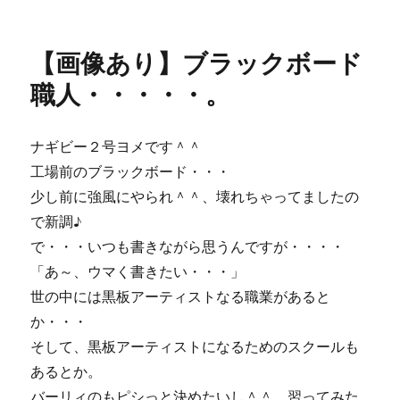
稿
テ
像
日:
ゴ
あ
リ
り】
【画像あり】ブラックボード
ー
お
か
職人・・・・・。
げ
さ
ま
ナギビー２号ヨメです＾＾
で・・・
工場前のブラックボード・・・
三
連
少し前に強風にやられ＾＾、壊れちゃってましたの
休
で新調♪
♪
で・・・いつも書きながら思うんですが・・・・
に
「あ～、ウマく書きたい・・・」
世の中には黒板アーティストなる職業があると
か・・・
そして、黒板アーティストになるためのスクールも
あるとか。
バーリィのもピシっと決めたいし＾＾、習ってみた