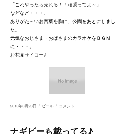
「これやったら売れる！！頑張ってよ～」
などなど・・・。
ありがた～いお言葉を胸に、公園をあとにしまし
た。
元気なおじさま・おばさまのカラオケをＢＧＭ
に・・・。
お花見サイコー♪
投
カ
【画
2010年3月28日
ビール
コメント
稿
テ
像
日:
ゴ
あ
リ
り】
ナギビーも載ってる♪
ー
お