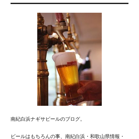
ジ
の
ー
ド
ペ
職
人・・・・・。
に
ー
ジ
送
り
南紀白浜ナギサビールのブログ。
ビールはもちろんの事、南紀白浜・和歌山県情報・