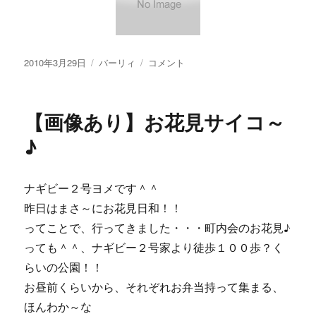
投
カ
【画
2010年3月29日
バーリィ
コメント
稿
テ
像
日:
ゴ
あ
リ
り】
【画像あり】お花見サイコ～
ー
Ｈ
Ａ
♪
Ｐ
Ｐ
Ｙ
ナギビー２号ヨメです＾＾
Ｂ
昨日はまさ～にお花見日和！！
Ｉ
Ｒ
ってことで、行ってきました・・・町内会のお花見♪
Ｔ
っても＾＾、ナギビー２号家より徒歩１００歩？く
Ｈ
らいの公園！！
Ｄ
Ａ
お昼前くらいから、それぞれお弁当持って集まる、
Ｙ
ほんわか～な
♪