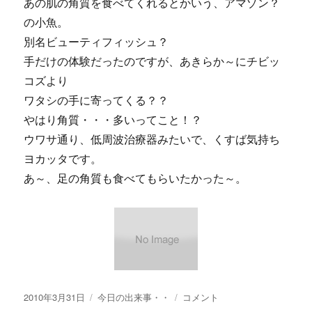
あの肌の角質を食べてくれるとかいう、アマゾン？
の小魚。
別名ビューティフィッシュ？
手だけの体験だったのですが、あきらか～にチビッ
コズより
ワタシの手に寄ってくる？？
やはり角質・・・多いってこと！？
ウワサ通り、低周波治療器みたいで、くすば気持ち
ヨカッタです。
あ～、足の角質も食べてもらいたかった～。
投
カ
【画
2010年3月31日
今日の出来事・・
コメント
稿
テ
像