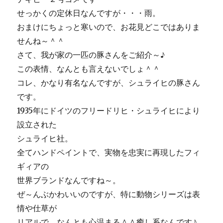
け
せっかくの定休日なんですが・・・雨。
る
ん
おまけにちょっと寒いので、お花見どこではありま
で
せんね～＾＾
す！！
さて、我が家の一匹の豚さんをご紹介～♪
に
この表情、なんとも言えないでしょ＾＾
コレ、かなり有名なんですが、シュライヒの豚さん
です。
1935年にドイツのフリードリヒ・シュライヒにより
設立された
シュライヒ社。
全てハンドペイントで、実物を忠実に再現したフィ
ギィアの
世界ブランドなんですね～。
ぜ～んぶかわいいのですが、特に動物シリーズは表
情や仕草が
リアルで、なんとも心温まる＾＾癒し系なんです♪