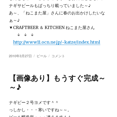
ナギサビールもばっちり載っていました～♪
あ～、「ねこまた屋」さんに春のお出かけしたいな
ぁ～♪
▼CRAFTBEER ＆ KITCHEN ねこまた屋さん
↓ ↓ ↓
http://www11.ocn.ne.jp/~katze/index.html
投
カ
ナ
2010年3月27日
ビール
コメント
稿
テ
ギ
日:
ゴ
ビ
リ
ー
【画像あり】もうすぐ完成～
ー
も
載
～♪
っ
て
る
ナギビー２号ヨメです＾＾
♪
っしかし・・・寒いですね～～。
に