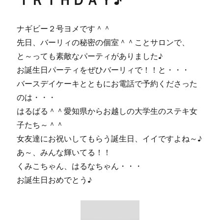
で
飲
ん
ナギビー２号ヨメです＾＾
だ
先日、バーリィの秘密の個室＾＾ことサロンで、
ら、
な
と～っても素敵なパーティがありました♪
お
お誕生日パーティをぜひバーリィで！！と・・・
美
バースデイケーキとともにお電話で予約くださった
味
し
のは・・・
い
はるばる＾＾愛知県からお越しの大学生のステキ女
♪
子たち～＾＾
に
女友達にお祝いしてもらう誕生日、イイですよね～♪
あ～、みんな輝いてる！！
くみこちゃん、はるなちゃん・・・
お誕生日おめでとう♪