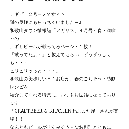
花
見
ナギビー２号ヨメです＾＾
サ
イ
隣の奥様にもらっちゃいました～♪
コ
和歌山タウン情報誌「アガサス」４月号～春・満喫
～
～の
♪
に
ナギサビールが載ってるページ・１枚！！
「載ってたよ～」と教えてもらい、ずうずうしく
も・・・
ビリビリッっと・・・。
和歌山の美味しい＾＾お店が、春のごちそう・感動
レシピを
紹介してくれる特集に、いつもお世話になっており
ます・・・
「CRAFTBEER ＆ KITCHEN ねこまた屋」さんが登
場！！
なんともビールがすすみそう～なお料理とともに、