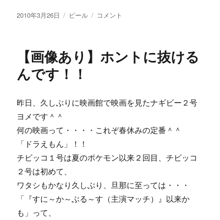
投
カ
【画
2010年3月26日
ビール
コメント
稿
テ
像
日:
ゴ
あ
リ
り】
【画像あり】ホントに抜ける
ー
も
う
んです！！
す
ぐ
完
昨日、久しぶりに映画館で映画を見たナギビー２号
成
ヨメです＾＾
～
～
何の映画って・・・・これぞ春休みの定番＾＾
♪
「ドラえもん」！！
に
チビッコ１号は夏のポケモン以来２回目、チビッコ
２号は初めて、
ワタシもかなり久しぶり、旦那に至っては・・・
「『すに～か～ぶる～す（主演マッチ）』以来か
も」って、