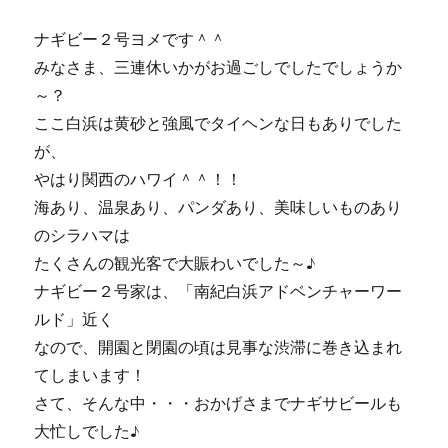
か
ら
ナギビー２号ヨメです＾＾
や
みなさま、三連休いかがお過ごしでしたでしょうか
っ
て
～？
き
ここ白浜は黄砂と強風でタイヘンな日もありでした
た
が、
動
物
やはり関西のハワイ＾＾！！
た
海あり、温泉あり、パンダあり、美味しいものあり
ち
のシラハマは
♪
に
たくさんの観光客で大賑わいでした～♪
ナギビー２号家は、「南紀白浜アドベンチャーワー
ルド」近く
なので、開園と閉園の頃は見事な渋滞に巻き込まれ
てしまいます！
さて、そんな中・・・おかげさまでナギサビールも
大忙しでした♪