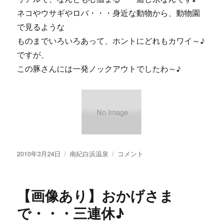
ネコやウサギやロバ・・・身近な動物から、動物園
で見るような
ものまでいろいろあって、ホントにどれもカワイ～♪
ですが、
この豚さんには一発ノックアウトでしたわ～♪
投
カ
【画
2010年3月24日
南紀白浜温泉
コメント
稿
テ
像
日:
ゴ
あ
リ
り】
【画像あり】おかげさま
ー
ド
イ
で・・・三連休♪
ツ