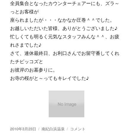
全員集合となったカウンターチェアーにも、ズラ～
っとお客様が
座られましたが・・・なかなか圧巻＾＾でした。
お越しいただいた皆様、ありがとうございました♪
忙しくても明るく元気なスタッフみんな＾＾、お疲
れさまでした♪
さて、連休最終日、お利口さんでお留守番してくれ
たチビッコズと
お彼岸のお墓参りに。
お寺の桜がと～ってもキレイでした♪
投
カ
【画
2010年3月23日
南紀白浜温泉
コメント