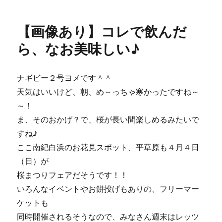
日:
ゴ
あ
リ
り】
【画像あり】コレで飲んだ
ー
ド
ク
ら、なお美味しい♪
タ
ー
フ
ナギビー２号ヨメです＾＾
ィ
天気はいいけど、朝、め～っちゃ寒かったですね～
ッ
シ
～！
ュ
ま、そのおかげ？で、桜が長い間楽しめるみたいで
♪
すね♪
に
ここ南紀白浜のお花見スポット、平草原も４月４日
（日）が
桜まつりフェアだそうです！！
いろんなイベントやお餅投げもありの、フリーマー
ケットも
同時開催されるそうなので、みなさん週末はレッツ