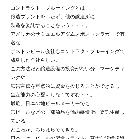
き
コントラクト・ブルーイングとは
添
醸造プラントをもたず、他の醸造所に
い
＾
製造を委託することをいう・・・。
＾
アメリカのサミュエルアダムスボストンラガーで有
に
名な
ボストンビール会社もコントラクトブルーイングで
成功した会社らしい。
この方法だと醸造設備の投資がない分、マーケティ
ングや
広告宣伝を重点的に資金を投じることができるし
生産能力の心配もしなくてすむ・・。
最近、日本の地ビールメーカーでも
缶ビールなどの一部商品を他の醸造所に委託生産し
ている
ところが、ちらほらでてきた。
日本には、ビールの製造プラントに莫大な設備投資