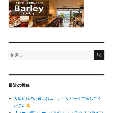
検
検
索
索
対
象:
最近の投稿
大型連休のお疲れは… ナギサビールで癒してく
ださい
【ゴールデンエール】やはり大人気☆ オンライン