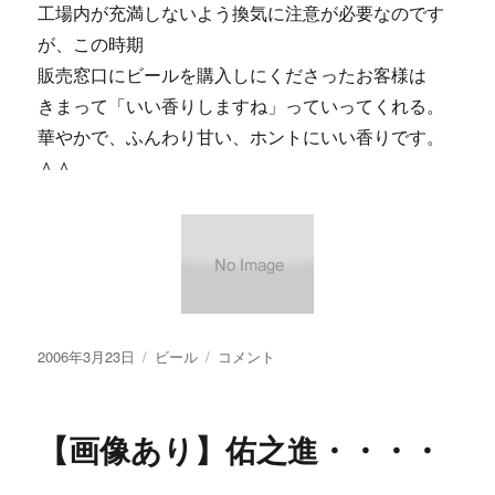
工場内が充満しないよう換気に注意が必要なのです
が、この時期
販売窓口にビールを購入しにくださったお客様は
きまって「いい香りしますね」っていってくれる。
華やかで、ふんわり甘い、ホントにいい香りです。
＾＾
投
カ
【画
2006年3月23日
ビール
コメント
稿
テ
像
日:
ゴ
あ
リ
り】
【画像あり】佑之進・・・・
ー
フ
ァ
ー