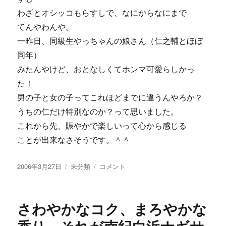
わざとオシッコもらすしで、なにからなにまで
てんやわんや。
一昨日、同級生やっちゃんの娘さん（仁之輔とほぼ
同年）
みたんやけど、おとなしくてホンマ可愛らしかっ
た！
男の子と女の子ってこれほどまでに違うんやろか？
うちの仁だけ特別なのか？って思いました。
これから先、賑やかで楽しいって心から感じる
ことが出来なさそうです。＾＾
投
カ
仁
2006年3月27日
未分類
コメント
稿
テ
之
日:
ゴ
輔
リ
パ
さわやかなコク、まろやかな
ー
ワ
ー