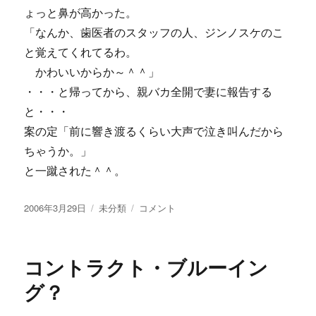
ょっと鼻が高かった。
「なんか、歯医者のスタッフの人、ジンノスケのこ
と覚えてくれてるわ。
かわいいからか～＾＾」
・・・と帰ってから、親バカ全開で妻に報告する
と・・・
案の定「前に響き渡るくらい大声で泣き叫んだから
ちゃうか。」
と一蹴された＾＾。
投
カ
初
2006年3月29日
未分類
コメント
稿
テ
め
日:
ゴ
て
リ
の・・・
コントラクト・ブルーイン
ー
歯
医
グ？
者・・
付