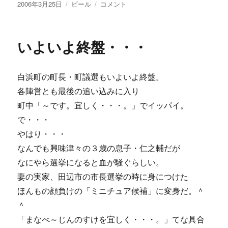
投
カ
さ
2006年3月25日
ビール
コメント
稿
テ
わ
日:
ゴ
や
リ
か
いよいよ終盤・・・
ー
な
コ
ク、
白浜町の町長・町議選もいよいよ終盤。
ま
ろ
各陣営とも最後の追い込みに入り
や
町中「～です。宜しく・・・。」でイッパイ。
か
で・・・
な
香
やはり・・・
り。
なんでも興味津々の３歳の息子・仁之輔だが
そ
なにやら選挙になると血が騒ぐらしい。
れ
が
妻の実家、田辺市の市長選挙の時に身につけた
南
ほんもの顔負けの「ミニチュア候補」に変身だ。＾
紀
＾
白
浜
「まなべ～じんのすけを宜しく・・・。」てな具合
ナ