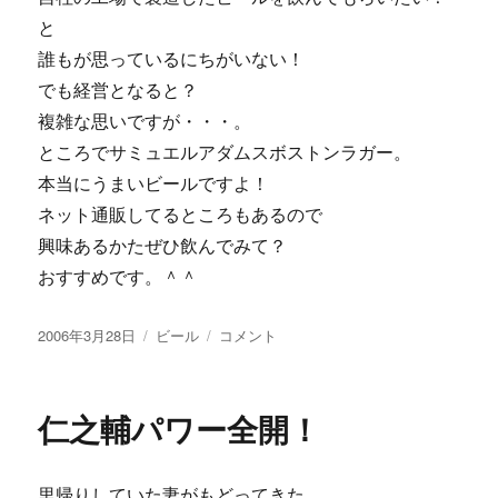
と
誰もが思っているにちがいない！
でも経営となると？
複雑な思いですが・・・。
ところでサミュエルアダムスボストンラガー。
本当にうまいビールですよ！
ネット通販してるところもあるので
興味あるかたぜひ飲んでみて？
おすすめです。＾＾
投
カ
コ
2006年3月28日
ビール
コメント
稿
テ
ン
日:
ゴ
ト
リ
ラ
仁之輔パワー全開！
ー
ク
ト・
ブ
里帰りしていた妻がもどってきた。
ル