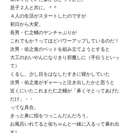
ー
息子２人と共に。＾＾
イ
４人の生活がスタートしたのですが
ン
初日から大変。
グ？
に
長男・仁之輔のヤンチャぶりが
これでもか？ってほどパワーアップしているのだ！
次男・佑之進のベットを組み立てようとすると
大工のおいやんになりきり邪魔しに（手伝うといっ
て）
くるし、少し目をはなしたすきに寝かしていた
次男・佑之進がギャーっと泣き出したかと思うと
近くにいたこれまた仁之輔が「鼻くそとってあげた
だけ」・・
ってな具合。
きっと鼻に指をつっこんだんだろう。
お風呂いれてると佑ちゃんと一緒に入るって暴れ出
すし