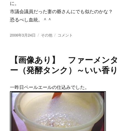
に。
ギ
市議会議員だった妻の爺さんにでも似たのかな？
サ
ビ
恐るべし血統。＾＾
ー
ル。
投
カ
い
2006年3月24日
その他
コメント
に
稿
テ
よ
日:
ゴ
い
リ
よ
【画像あり】 ファーメンタ
ー
終
盤・・・
ー（発酵タンク）～いい香り
に
一昨日ペールエールの仕込みでした。