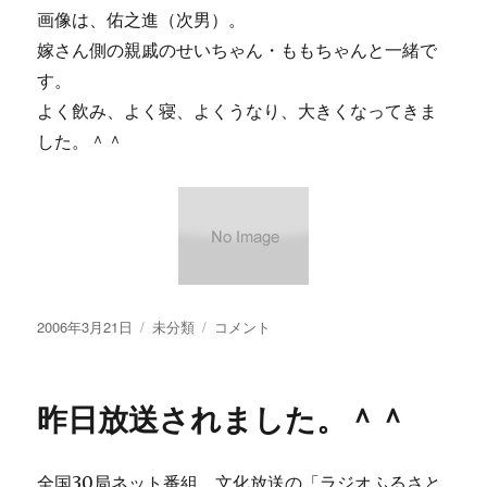
画像は、佑之進（次男）。
メ
ン
嫁さん側の親戚のせいちゃん・ももちゃんと一緒で
タ
す。
ー
よく飲み、よく寝、よくうなり、大きくなってきま
（発
酵
した。＾＾
タ
ン
ク）
～
い
い
香
り
投
カ
【画
2006年3月21日
未分類
コメント
に
稿
テ
像
日:
ゴ
あ
リ
り】
昨日放送されました。＾＾
ー
佑
之
進・・・・
全国30局ネット番組、文化放送の「ラジオふるさと
に