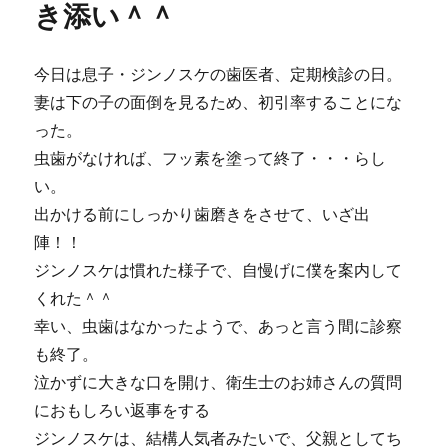
き添い＾＾
オ
フ
ナ
今日は息子・ジンノスケの歯医者、定期検診の日。
ン
妻は下の子の面倒を見るため、初引率することにな
バ
ー
った。
キ
虫歯がなければ、フッ素を塗って終了・・・らし
ャ
い。
ン
ペ
出かける前にしっかり歯磨きをさせて、いざ出
ー
陣！！
ン！
ジンノスケは慣れた様子で、自慢げに僕を案内して
当
た
くれた＾＾
っ
幸い、虫歯はなかったようで、あっと言う間に診察
た！
も終了。
に
泣かずに大きな口を開け、衛生士のお姉さんの質問
におもしろい返事をする
ジンノスケは、結構人気者みたいで、父親としてち