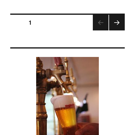
日:
ゴ
放
リ
送
投
ー
「ラ
ページ
1
ジ
オ
次の
稿
ふ
ペー
る
ジ
の
さ
と
ペ
便」
で
ナ
ー
ギ
サ
ジ
ビ
ー
送
ル
が
紹
り
介
さ