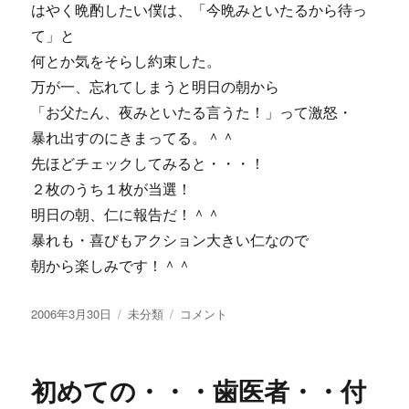
はやく晩酌したい僕は、「今晩みといたるから待っ
て」と
何とか気をそらし約束した。
万が一、忘れてしまうと明日の朝から
「お父たん、夜みといたる言うた！」って激怒・
暴れ出すのにきまってる。＾＾
先ほどチェックしてみると・・・！
２枚のうち１枚が当選！
明日の朝、仁に報告だ！＾＾
暴れも・喜びもアクション大きい仁なので
朝から楽しみです！＾＾
投
カ
BANDAI
2006年3月30日
未分類
コメント
稿
テ
の
日:
ゴ
キ
リ
ャ
初めての・・・歯医者・・付
ー
ス
ト