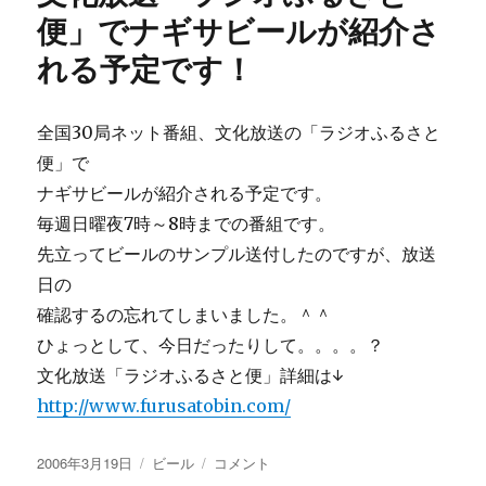
れ
便」でナギサビールが紹介さ
ま
れる予定です！
し
た。
＾
＾
全国30局ネット番組、文化放送の「ラジオふるさと
に
便」で
ナギサビールが紹介される予定です。
毎週日曜夜7時～8時までの番組です。
先立ってビールのサンプル送付したのですが、放送
日の
確認するの忘れてしまいました。＾＾
ひょっとして、今日だったりして。。。。？
文化放送「ラジオふるさと便」詳細は↓
http://www.furusatobin.com/
投
カ
文
2006年3月19日
ビール
コメント
稿
テ
化