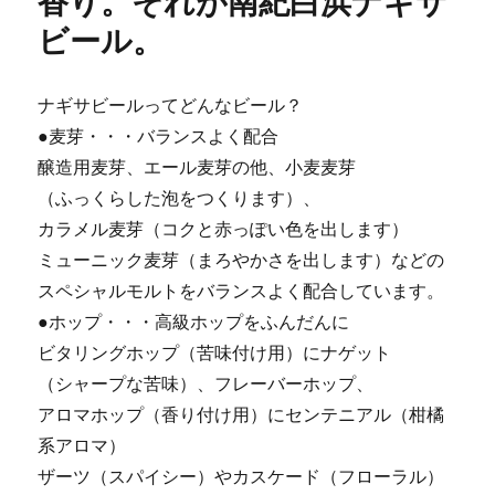
香り。それが南紀白浜ナギサ
全
ビール。
開！
に
ナギサビールってどんなビール？
●麦芽・・・バランスよく配合
醸造用麦芽、エール麦芽の他、小麦麦芽
（ふっくらした泡をつくります）、
カラメル麦芽（コクと赤っぽい色を出します）
ミューニック麦芽（まろやかさを出します）などの
スペシャルモルトをバランスよく配合しています。
●ホップ・・・高級ホップをふんだんに
ビタリングホップ（苦味付け用）にナゲット
（シャープな苦味）、フレーバーホップ、
アロマホップ（香り付け用）にセンテニアル（柑橘
系アロマ）
ザーツ（スパイシー）やカスケード（フローラル）