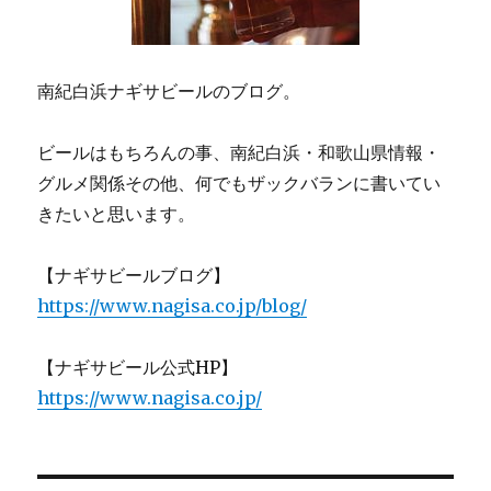
れ
る
予
定
南紀白浜ナギサビールのブログ。
で
す！
ビールはもちろんの事、南紀白浜・和歌山県情報・
に
グルメ関係その他、何でもザックバランに書いてい
きたいと思います。
【ナギサビールブログ】
https://www.nagisa.co.jp/blog/
【ナギサビール公式HP】
https://www.nagisa.co.jp/