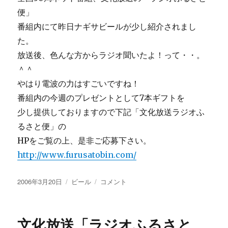
便」
番組内にて昨日ナギサビールが少し紹介されまし
た。
放送後、色んな方からラジオ聞いたよ！って・・。
＾＾
やはり電波の力はすごいですね！
番組内の今週のプレゼントとして7本ギフトを
少し提供しておりますので下記「文化放送ラジオふ
るさと便」の
HPをご覧の上、是非ご応募下さい。
http://www.furusatobin.com/
投
カ
昨
2006年3月20日
ビール
コメント
稿
テ
日
日:
ゴ
放
リ
送
文化放送「ラジオふるさと
ー
さ