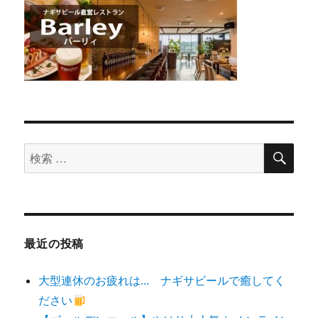
検
検
索
索
対
象:
最近の投稿
大型連休のお疲れは… ナギサビールで癒してく
ださい