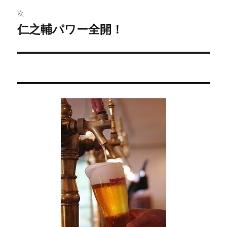
ビ
投
次
稿:
ゲ
仁之輔パワー全開！
次
の
ー
投
シ
稿:
ョ
ン