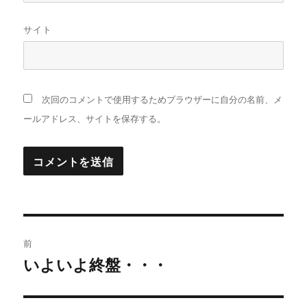
サイト
次回のコメントで使用するためブラウザーに自分の名前、メ
ールアドレス、サイトを保存する。
投
前
稿
いよいよ終盤・・・
過
去
ナ
の