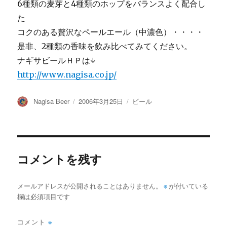
6種類の麦芽と4種類のホップをバランスよく配合し
た
コクのある贅沢なペールエール（中濃色）・・・・
是非、2種類の香味を飲み比べてみてください。
ナギサビールＨＰは↓
http://www.nagisa.co.jp/
投
投
カ
Nagisa Beer
2006年3月25日
ビール
稿
稿
テ
者
日:
ゴ
リ
ー
コメントを残す
メールアドレスが公開されることはありません。
※
が付いている
欄は必須項目です
コメント
※