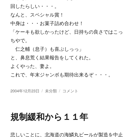
回したらしい・・・。
なんと、スペシャル賞！
中身は・・・お菓子詰め合わせ！
「ケーキも欲しかったけど、日持ちの良さではこっ
ちやで。
仁之輔（息子）も喜ぶしっっ」
と、鼻息荒く結果報告をしてくれた。
よくやった、妻よ。
これで、年末ジャンボも期待出来るぞ・・・。
投
カ
ク
2004年12月23日
未分類
コメント
稿
テ
リ
日:
ゴ
ス
リ
マ
規制緩和から１１年
ー
ス
ガ
ラ
悲しいことに、北海道の海鱗丸ビールが製造を中止
ガ