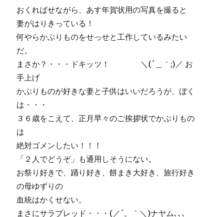
ン
おくればせながら、あす年賀状用の写真を撮ると
で
妻がはりきっている！
メ
リ
何やらかぶりものをせっせと工作しているみたい
ー
だ。
ク
まさか？・・・ドキッツ！ ＼(´＿｀;)／ お
リ
ス
手上げ
マ
かぶりものが好きな妻と子供はいいだろうが、ぼく
ス
は・・・
（^^）
に
３６歳をこえて、正月早々のご挨拶状でかぶりもの
は
絶対ゴメンしたい！！！
「２人でどうぞ」も通用しそうにない。
お祭り好きで、踊り好き、餅まき大好き、旅行好き
の母ゆずりの
血統はかくせない。
まさにサラブレッド・・・(／´。｀＼)ナヤム､､､