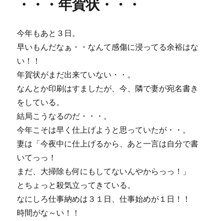
・・・年賀状・・・
ー
子
供
同
今年もあと３日。
士
(^^)
早いもんだなぁ・・なんて感傷に浸ってる余裕はな
に
い！！
年賀状がまだ出来ていない・・。
なんとか印刷はすましたが、今、隣で妻が宛名書き
をしている。
結局こうなるのだ・・・。
今年こそは早く仕上げようと思っていたが・・。
妻は「今夜中に仕上げるから、あと一言は自分で書
いてっっ！
まだ、大掃除も何にもしてないんやからっっ！」
とちょっと殺気立ってきている。
なにしろ仕事納めは３１日、仕事始めが１日！！
時間がな～い！！