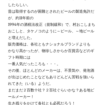
ラ・・・？
したらしい。
に
昔は取得するのが困難とされたビールの製造免許だ
が、約11年前の
1994年の酒税法改正（規制緩和）で、村おこしまち
おこしと、タケノコのように～ビール、～地ビール
と増えだした。
販売価格は、各社ともナショナルブランドよりも
かなり高かったが、物珍しさからか百貨店などのギ
フト時期には
一番人気だったころも・・・。
その後、ほとんどのメーカーは、不景気や、発泡酒
が出はじめたことなどもありどんどん苦戦を強いら
れてきた（いる）ようだ。
まだまだ２百数十社？２百社ぐらいかな？ある地ビ
ールメーカー！
生き残りをかけて各社とも必死だろう！