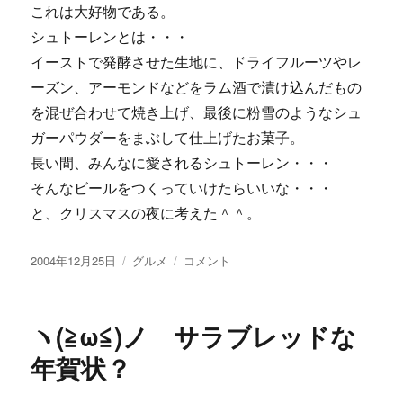
これは大好物である。
シュトーレンとは・・・
イーストで発酵させた生地に、ドライフルーツやレ
ーズン、アーモンドなどをラム酒で漬け込んだもの
を混ぜ合わせて焼き上げ、最後に粉雪のようなシュ
ガーパウダーをまぶして仕上げたお菓子。
長い間、みんなに愛されるシュトーレン・・・
そんなビールをつくっていけたらいいな・・・
と、クリスマスの夜に考えた＾＾。
投
カ
今
2004年12月25日
グルメ
コメント
稿
テ
年
日:
ゴ
も
リ
シ
ヽ(≧ω≦)ノ サラブレッドな
ー
ュ
ト
年賀状？
ー
レ