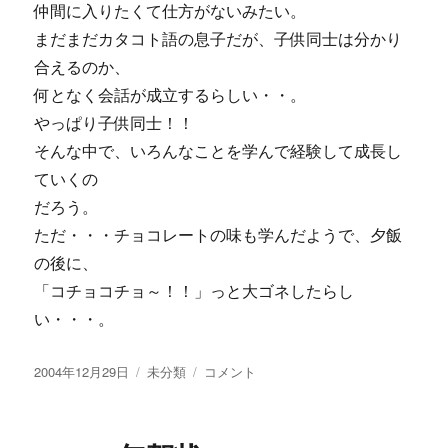
仲間に入りたくて仕方がないみたい。
まだまだカタコト語の息子だが、子供同士は分かり
合えるのか、
何となく会話が成立するらしい・・。
やっぱり子供同士！！
そんな中で、いろんなことを学んで経験して成長し
ていくの
だろう。
ただ・・・チョコレートの味も学んだようで、夕飯
の後に、
「コチョコチョ～！！」っと大ゴネしたらし
い・・・。
投
カ
や
2004年12月29日
未分類
コメント
稿
テ
っ
日:
ゴ
ぱ
リ
り