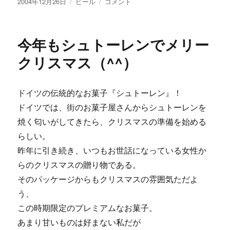
投
カ
あ
2004年12月26日
ビール
コメント
稿
テ
と
日:
ゴ
少
リ
し・・・
今年もシュトーレンでメリー
ー
に
クリスマス（^^）
ドイツの伝統的なお菓子『シュトーレン』！
ドイツでは、街のお菓子屋さんからシュトーレンを
焼く匂いがしてきたら、クリスマスの準備を始める
らしい。
昨年に引き続き、いつもお世話になっている女性か
らのクリスマスの贈り物である。
そのパッケージからもクリスマスの雰囲気ただよ
う、
この時期限定のプレミアムなお菓子。
あまり甘いものは好まない私だが