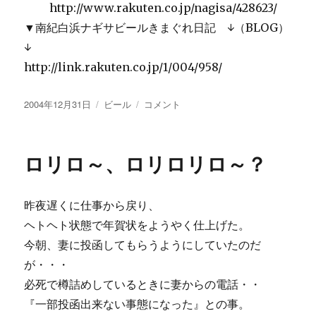
http://www.rakuten.co.jp/nagisa/428623/
▼南紀白浜ナギサビールきまぐれ日記 ↓（BLOG）
↓
http://link.rakuten.co.jp/1/004/958/
投
カ
【ナ
2004年12月31日
ビール
コメント
稿
テ
ギ
日:
ゴ
サ
リ
の
ロリロ～、ロリロリロ～？
ー
ハ
イ
カ
昨夜遅くに仕事から戻り、
ラ
通
ヘトヘト状態で年賀状をようやく仕上げた。
信】
今朝、妻に投函してもらうようにしていたのだ
★
が・・・
テ
レ
必死で樽詰めしているときに妻からの電話・・
ビ
『一部投函出来ない事態になった』との事。
で