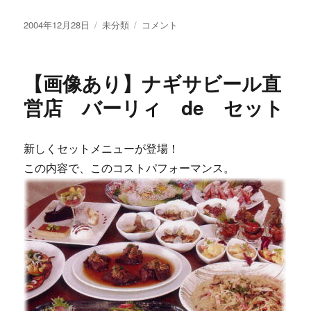
投
カ
・・・
2004年12月28日
未分類
コメント
稿
テ
年
日:
ゴ
賀
リ
状・・・
【画像あり】ナギサビール直
ー
に
営店 バーリィ de セット
新しくセットメニューが登場！
この内容で、このコストパフォーマンス。