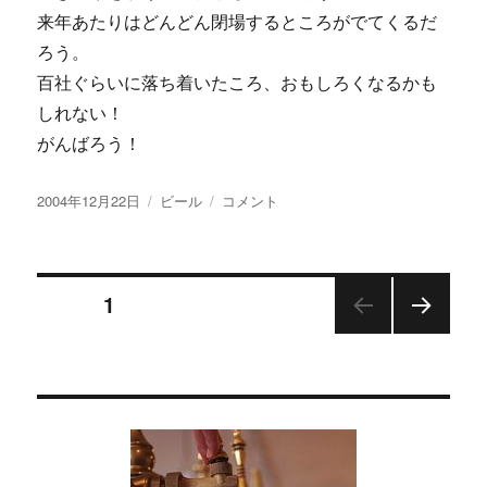
来年あたりはどんどん閉場するところがでてくるだ
ろう。
百社ぐらいに落ち着いたころ、おもしろくなるかも
しれない！
がんばろう！
投
カ
規
2004年12月22日
ビール
コメント
稿
テ
制
日:
ゴ
緩
リ
和
投
ー
か
ページ
1
ら
１
次の
稿
１
ペー
年
ジ
の
に
ペ