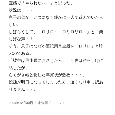
直感で「やられた～。」と思った。
紹
介！
状況は・・・
ナ
息子の仁が、いつになく静かに一人で遊んでいたら
ギ
しい。
サ
ビ
しばらくして、「ロリロ～、ロリロリロ～」と、楽
ー
しげな声！！
ル
そう、息子はなぜか筆記用具全般を「ロリロ」と呼
が・・
に
ぶのである。
「被害は最小限におさえたっ。」と妻は誇らしげに
話したが、
らくがき帳と化した年賀状が数枚・・・。
投函が明日になってしまった方、遅くなり申し訳あ
りません・・。
投
カ
ロ
2004年12月30日
未分類
コメント
稿
テ
リ
日:
ゴ
ロ