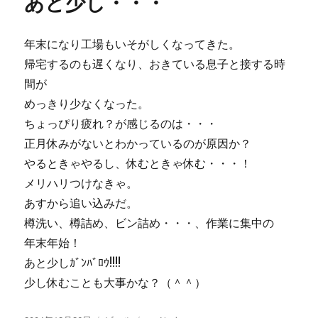
あと少し・・・
ー
ナ
ギ
サ
年末になり工場もいそがしくなってきた。
ビ
ー
帰宅するのも遅くなり、おきている息子と接する時
ル
間が
直
めっきり少なくなった。
営
店
ちょっぴり疲れ？が感じるのは・・・
バ
正月休みがないとわかっているのが原因か？
ー
やるときゃやるし、休むときゃ休む・・・！
リ
ィ
メリハリつけなきゃ。
de
あすから追い込みだ。
セ
樽洗い、樽詰め、ビン詰め・・・、作業に集中の
ッ
ト
年末年始！
に
あと少しｶﾞﾝﾊﾞﾛｳ!!!!
少し休むことも大事かな？（＾＾）