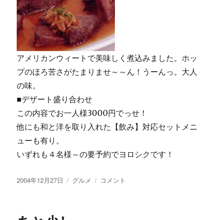
アメリカンウィートで美味しく煮込みました。ホッ
プのほろ苦さがたまりませ～～ん！うーんっ。大人
の味。
■デザート盛り合わせ
この内容でお一人様3000円でっせ！
他にも和と洋を取り入れた【飲み】対応セットメニ
ューも有り。
いずれも４名様～の要予約でヨロシクです！
投
カ
【画
2004年12月27日
グルメ
コメント
稿
テ
像
日:
ゴ
あ
リ
り】