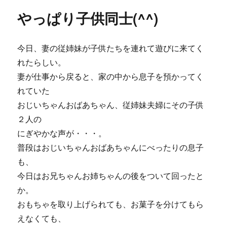
リ
～、
やっぱり子供同士(^^)
ー
ロ
リ
ロ
今日、妻の従姉妹が子供たちを連れて遊びに来てく
リ
ロ
れたらしい。
～？
妻が仕事から戻ると、家の中から息子を預かってく
に
れていた
おじいちゃんおばあちゃん、従姉妹夫婦にその子供
２人の
にぎやかな声が・・・。
普段はおじいちゃんおばあちゃんにべったりの息子
も、
今日はお兄ちゃんお姉ちゃんの後をついて回ったと
か。
おもちゃを取り上げられても、お菓子を分けてもら
えなくても、