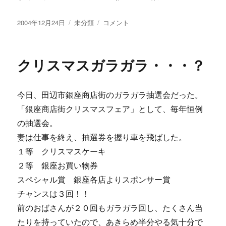
投
カ
ヽ
2004年12月24日
未分類
コメント
稿
テ
(≧ω≦)
日:
ゴ
ノ
リ
サ
クリスマスガラガラ・・・？
ー
ラ
ブ
レ
今日、田辺市銀座商店街のガラガラ抽選会だった。
ッ
ド
「銀座商店街クリスマスフェア」として、毎年恒例
な
の抽選会。
年
妻は仕事を終え、抽選券を握り車を飛ばした。
賀
状？
１等 クリスマスケーキ
に
２等 銀座お買い物券
スペシャル賞 銀座各店よりスポンサー賞
チャンスは３回！！
前のおばさんが２０回もガラガラ回し、たくさん当
たりを持っていたので、あきらめ半分やる気十分で