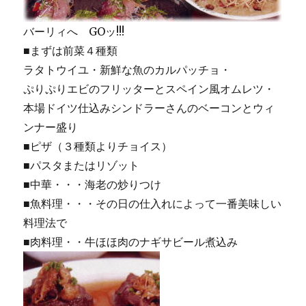
バーリィへ GOッ!!!
■まずは前菜４種類
ラタトウイユ・新鮮な魚のカルパッチョ・
ぷりぷりエビのフリッターとスペイン風オムレツ・
本場ドイツ仕込みシンドラーさんのベーコンとウィ
ンナー盛り
■ピザ（３種類よりチョイス）
■パスタまたはリゾット
■中華・・・海老の炒りつけ
■魚料理・・・その日の仕入れによって一番美味しい
料理法で
■肉料理・・牛ほほ肉のナギサビール煮込み