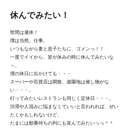
日:
ゴ
ち
リ
ゃ
休んでみたい！
ー
ん
復
帰！
世間は連休！
に
僕は当然、仕事。
いつもながら妻と息子たちに、ゴメンっ！！
一度でイイから、皆が休みの時に休んでみたいな
～。
僕の休日に出かけても・・・
スーパーや百貨店は閑散、遊園地は催し物がな
い・・・。
行ってみたいレストランも同じく定休日・・・。
渋滞や人混みに悩まなくていいと言われれば、ぜい
たくかもしれないけど、
たまには順番待ちの列にも並んでみたいっっ＾＾