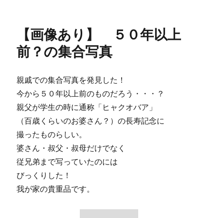
稿
テ
像
日:
ゴ
あ
リ
り】
【画像あり】 ５０年以上
ー
ナ
ギ
前？の集合写真
サ
ビ
ー
親戚での集合写真を発見した！
ル
今から５０年以上前のものだろう・・・？
で
乾
親父が学生の時に通称「ヒャクオバア」
杯！
（百歳くらいのお婆さん？）の長寿記念に
＾
撮ったものらしい。
＾
に
婆さん・叔父・叔母だけでなく
従兄弟まで写っていたのには
びっくりした！
我が家の貴重品です。