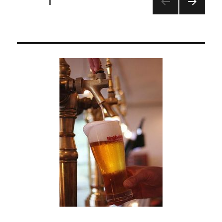
投
ページ
1
し
み
次の
稿
チ
ペー
ョ
ジ
の
コ
コ
ペ
ー
ン
に
ー
ジ
送
り