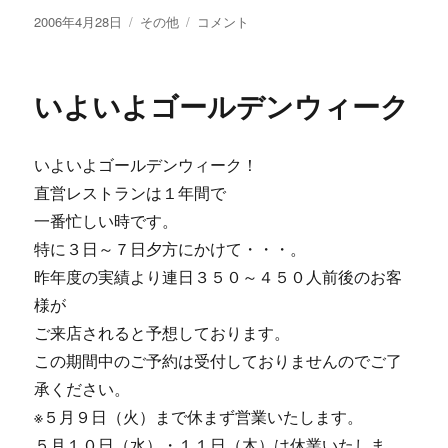
投
カ
休
2006年4月28日
その他
コメント
稿
テ
ん
日:
ゴ
で
リ
み
いよいよゴールデンウィーク
ー
た
い！
に
いよいよゴールデンウィーク！
直営レストランは１年間で
一番忙しい時です。
特に３日～７日夕方にかけて・・・。
昨年度の実績より連日３５０～４５０人前後のお客
様が
ご来店されると予想しております。
この期間中のご予約は受付しておりませんのでご了
承ください。
※５月９日（火）まで休まず営業いたします。
５月１０日（水）・１１日（木）は休業いたしま