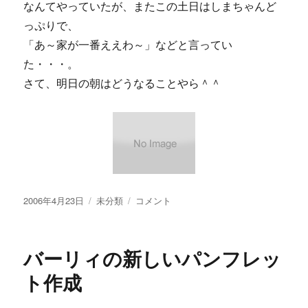
なんてやっていたが、またこの土日はしまちゃんど
っぷりで、
「あ～家が一番ええわ～」などと言ってい
た・・・。
さて、明日の朝はどうなることやら＾＾
投
カ
【画
2006年4月23日
未分類
コメント
稿
テ
像
日:
ゴ
あ
リ
り】
バーリィの新しいパンフレッ
ー
ビ
デ
ト作成
オ
も