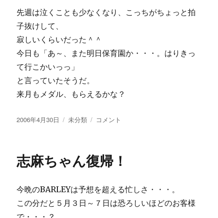
先週は泣くことも少なくなり、こっちがちょっと拍
子抜けして、
寂しいくらいだった＾＾
今日も「あ～、また明日保育園か・・・。はりきっ
て行こかいっっ」
と言っていたそうだ。
来月もメダル、もらえるかな？
投
カ
は
2006年4月30日
未分類
コメント
稿
テ
じ
日:
ゴ
め
リ
て
志麻ちゃん復帰！
ー
の
メ
ダ
今晩のBARLEYは予想を超える忙しさ・・・。
ル。
＾
この分だと５月３日～７日は恐ろしいほどのお客様
＾
で・・・？