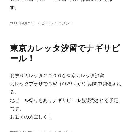
す。
投
カ
い
2006年4月27日
ビール
コメント
稿
テ
よ
日:
ゴ
い
リ
よ
東京カレッタ汐留でナギサビ
ー
ゴ
ー
ール！
ル
デ
ン
お祭りカレッタ２００６が東京カレッタ汐留
ウ
カレッタプラザでＧＷ（4/29～5/7）期間中開催され
ィ
ー
る。
ク
地ビール祭りもありナギサビールも販売される予定
に
です。
お近くの方宜しく！
投
カ
東