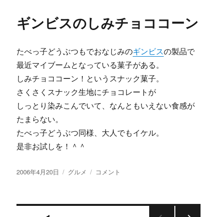
日:
ゴ
リ
リ
ィ
ギンビスのしみチョココーン
ー
の
新
し
たべっ子どうぶつもでおなじみの
ギンビス
の製品で
い
パ
最近マイブームとなっている菓子がある。
ン
しみチョココーン！というスナック菓子。
フ
さくさくスナック生地にチョコレートが
レ
ッ
しっとり染みこんでいて、なんともいえない食感が
ト
たまらない。
作
たべっ子どうぶつ同様、大人でもイケル。
成
に
是非お試しを！＾＾
投
カ
ギ
2006年4月20日
グルメ
コメント
稿
テ
ン
日:
ゴ
ビ
リ
ス
ー
の