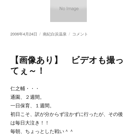
投
カ
【画
2006年4月24日
南紀白浜温泉
コメント
稿
テ
像
日:
ゴ
あ
リ
り】
【画像あり】 ビデオも撮っ
ー
５
０
てぇ～！
年
以
上
仁之輔・・・
前？
通園、２週間。
の
集
一日保育、１週間。
合
初日こそ、訳が分からず泣かずに行ったが、その後
写
は毎日大泣き！！
真
に
毎朝、ちょっとした戦い＾＾