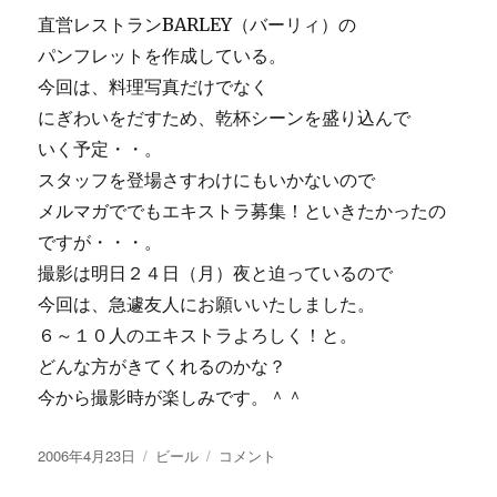
撮
直営レストランBARLEY（バーリィ）の
っ
パンフレットを作成している。
て
ぇ
今回は、料理写真だけでなく
～！
にぎわいをだすため、乾杯シーンを盛り込んで
に
いく予定・・。
スタッフを登場さすわけにもいかないので
メルマガででもエキストラ募集！といきたかったの
ですが・・・。
撮影は明日２４日（月）夜と迫っているので
今回は、急遽友人にお願いいたしました。
６～１０人のエキストラよろしく！と。
どんな方がきてくれるのかな？
今から撮影時が楽しみです。＾＾
投
カ
バ
2006年4月23日
ビール
コメント
稿
テ
ー