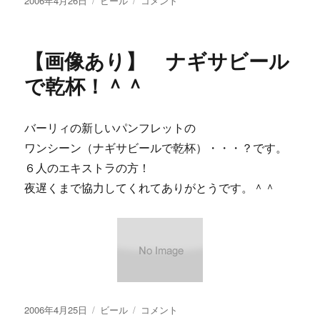
2006年4月26日
ビール
コメント
稿
テ
京
日:
ゴ
カ
リ
レ
【画像あり】 ナギサビール
ー
ッ
タ
で乾杯！＾＾
汐
留
で
バーリィの新しいパンフレットの
ナ
ワンシーン（ナギサビールで乾杯）・・・？です。
ギ
サ
６人のエキストラの方！
ビ
夜遅くまで協力してくれてありがとうです。＾＾
ー
ル！
に
投
カ
【画
2006年4月25日
ビール
コメント