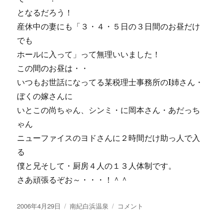
に
となるだろう！
産休中の妻にも「３・４・５日の３日間のお昼だけ
でも
ホールに入って」って無理いいました！
この間のお昼は・・
いつもお世話になってる某税理士事務所のI姉さん・
ぼくの嫁さんに
いとこの尚ちゃん、シンミ・に岡本さん・あだっち
ゃん
ニューファイスのヨドさんに２時間だけ助っ人で入
る
僕と兄そして・厨房４人の１３人体制です。
さあ頑張るぞお～・・・！＾＾
投
カ
志
2006年4月29日
南紀白浜温泉
コメント
稿
テ
麻