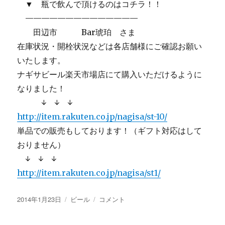
▼ 瓶で飲んで頂けるのはコチラ！！
——————————————
田辺市 Bar琥珀 さま
在庫状況・開栓状況などは各店舗様にご確認お願い
いたします。
ナギサビール楽天市場店にて購入いただけるように
なりました！
↓ ↓ ↓
http://item.rakuten.co.jp/nagisa/st-10/
単品での販売もしております！（ギフト対応はして
おりません）
↓ ↓ ↓
http://item.rakuten.co.jp/nagisa/st1/
投
カ
【画
2014年1月23日
ビール
コメント
稿
テ
像
日:
ゴ
あ