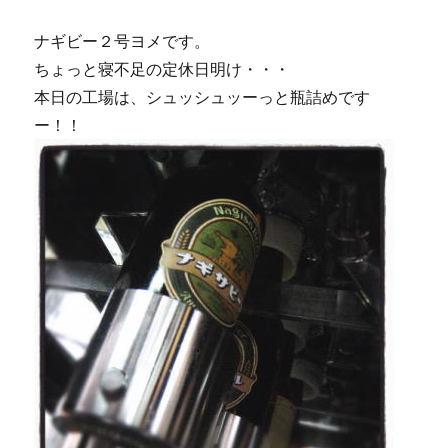
も
ど
ナギビー２号ヨメです。
こ
ちょっと寝不足の定休日明け・・・
で
も
本日の工場は、シュッシュッーっと瓶詰めです
誰
ー！！
と
で
も。
に