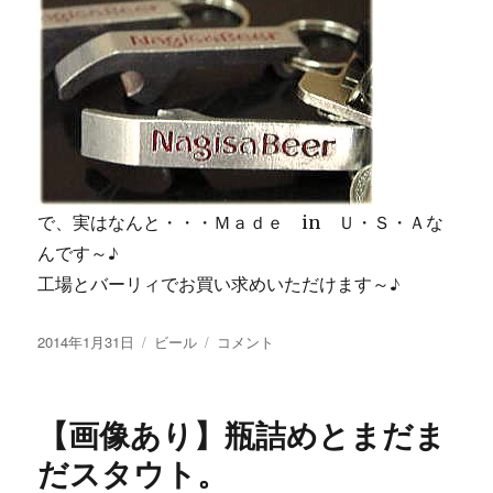
で、実はなんと・・・Ｍａｄｅ in Ｕ・Ｓ・Ａな
んです～♪
工場とバーリィでお買い求めいただけます～♪
投
カ
【画
2014年1月31日
ビール
コメント
稿
テ
像
日:
ゴ
あ
リ
り】
【画像あり】瓶詰めとまだま
ー
い
つ
だスタウト。
で