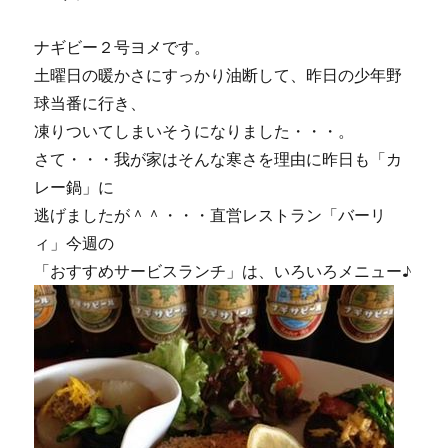
ま
だ
ま
ナギビー２号ヨメです。
だ
土曜日の暖かさにすっかり油断して、昨日の少年野
ス
球当番に行き、
タ
ウ
凍りついてしまいそうになりました・・・。
ト。
さて・・・我が家はそんな寒さを理由に昨日も「カ
に
レー鍋」に
逃げましたが＾＾・・・直営レストラン「バーリ
ィ」今週の
「おすすめサービスランチ」は、いろいろメニュー♪