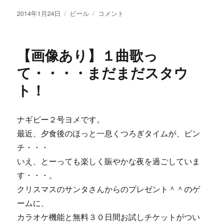
投
カ
【画
2014年1月24日
ビール
コメント
稿
テ
像
日:
ゴ
あ
リ
り】
【画像あり】１曲歌っ
ー
ミ
ル
て・・・・まだまだスタウ
キ
ト！
ー
ク
リ
ー
ナギビー２号ヨメです。
ム
最近、夕食後のほっと一息くつろぎタイムが、ピン
と
チ・・・
世
界
いえ、とーっても楽しく賑やかな夜を過ごしていま
が
す・・・。
認
クリスマスのサンタさんからのプレゼント＾＾のゲ
め
た
ームに、
水。
カラオケ機能と無料３０日間お試しチケットがつい
に