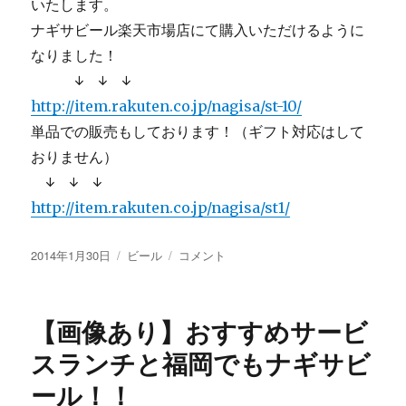
いたします。
ナギサビール楽天市場店にて購入いただけるように
なりました！
↓ ↓ ↓
http://item.rakuten.co.jp/nagisa/st-10/
単品での販売もしております！（ギフト対応はして
おりません）
↓ ↓ ↓
http://item.rakuten.co.jp/nagisa/st1/
投
カ
【画
2014年1月30日
ビール
コメント
稿
テ
像
日:
ゴ
あ
リ
り】
【画像あり】おすすめサービ
ー
瓶
詰
スランチと福岡でもナギサビ
め
ール！！
と