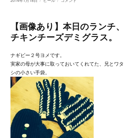
2014年1月18日
ビール
コメント
稿
テ
像
日:
ゴ
あ
リ
り】
【画像あり】本日のランチ、
ー
限
定
チキンチーズデミグラス。
醸
造
「ア
ナギビー２号ヨメです。
イ
実家の母が大事に取っておいてくれてた、兄とワタ
パ
ッ
シの小さい手袋。
チ
ス
タ
ウ
ト」
通
信
販
売
ス