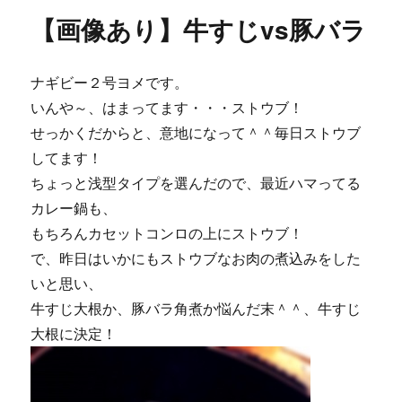
リ
り】
【画像あり】牛すじvs豚バラ
ー
１
曲
歌
ナギビー２号ヨメです。
っ
て・・・・
いんや～、はまってます・・・ストウブ！
ま
せっかくだからと、意地になって＾＾毎日ストウブ
だ
してます！
ま
だ
ちょっと浅型タイプを選んだので、最近ハマってる
ス
カレー鍋も、
タ
もちろんカセットコンロの上にストウブ！
ウ
ト！
で、昨日はいかにもストウブなお肉の煮込みをした
に
いと思い、
牛すじ大根か、豚バラ角煮か悩んだ末＾＾、牛すじ
大根に決定！