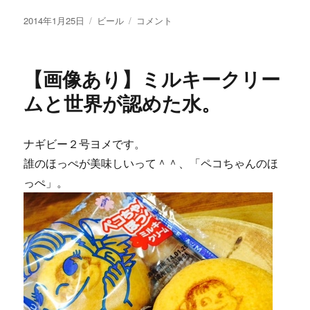
投
カ
【画
2014年1月25日
ビール
コメント
稿
テ
像
日:
ゴ
あ
リ
り】
【画像あり】ミルキークリー
ー
コ
ク
ムと世界が認めた水。
の
あ
る
ナギビー２号ヨメです。
贅
誰のほっぺが美味しいって＾＾、「ペコちゃんのほ
沢
な
っぺ」。
ビ
ー
ル。
に