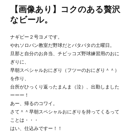
リ
り】
【画像あり】コクのある贅沢
ー
お
す
なビール。
す
め
サ
ナギビー２号ヨメです。
ー
やれソロバン教室だ野球だとバタバタの土曜日。
ビ
ス
旦那と自分のお弁当、チビッコズ野球練習用のおに
ラ
ぎりに、
ン
早朝スペシャルおにぎり（フツーのおにぎり＾＾）
チ
と
を作り、
福
台所がひっくり返ったまんま（泣）、出勤しました
岡
ーーー！
で
も
あー、帰るのコワイ。
ナ
さて＾＾早朝スペシャルおにぎりを持ってくるって
ギ
ことは・・・
サ
ビ
はい、仕込みですー！！