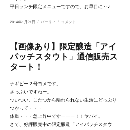
平日ランチ限定メニューですので、お早目に～♪
投
カ
【画
2014年1月21日
バーリィ
コメント
稿
テ
像
日:
ゴ
あ
リ
り】
【画像あり】限定醸造「アイ
ー
牛
す
パッチスタウト」通信販売ス
じ
タート！
vs
豚
バ
ラ
ナギビー２号ヨメです。
に
さっぶいですねー。
ついつい、こたつから離れられない生活にどっぷり
つかって・・・
体重・・・急上昇中ですーーー！！ヤバイ。
さて、好評販売中の限定醸造「アイパッチスタウ