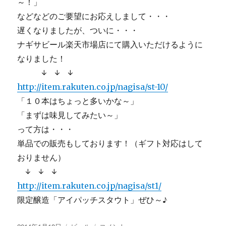
～！」
などなどのご要望にお応えしまして・・・
遅くなりましたが、ついに・・・
ナギサビール楽天市場店にて購入いただけるように
なりました！
↓ ↓ ↓
http://item.rakuten.co.jp/nagisa/st-10/
「１０本はちょっと多いかな～」
「まずは味見してみたい～」
って方は・・・
単品での販売もしております！（ギフト対応はして
おりません）
↓ ↓ ↓
http://item.rakuten.co.jp/nagisa/st1/
限定醸造「アイパッチスタウト」ぜひ～♪
投
カ
【画