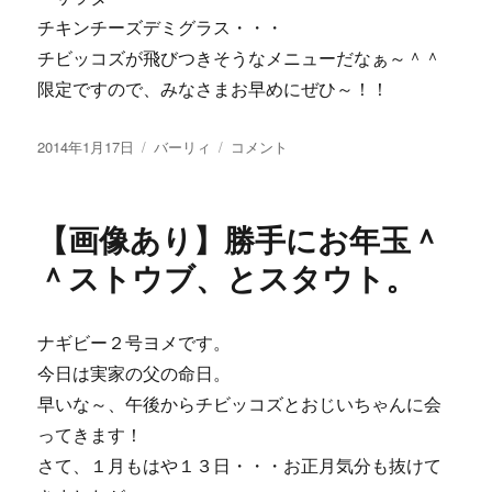
チキンチーズデミグラス・・・
チビッコズが飛びつきそうなメニューだなぁ～＾＾
限定ですので、みなさまお早めにぜひ～！！
投
カ
【画
2014年1月17日
バーリィ
コメント
稿
テ
像
日:
ゴ
あ
リ
り】
【画像あり】勝手にお年玉＾
ー
本
日
＾ストウブ、とスタウト。
の
ラ
ン
ナギビー２号ヨメです。
チ、
今日は実家の父の命日。
チ
キ
早いな～、午後からチビッコズとおじいちゃんに会
ン
ってきます！
チ
さて、１月もはや１３日・・・お正月気分も抜けて
ー
ズ