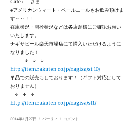
Cafe） さま
※アメリカンウィート・ペールエールもお飲み頂けま
す～～！！
在庫状況・開栓状況などは各店舗様にご確認お願い
いたします。
ナギサビール楽天市場店にて購入いただけるように
なりました！
↓ ↓ ↓
http://item.rakuten.co.jp/nagisa/st-10/
単品での販売もしております！（ギフト対応はして
おりません）
↓ ↓ ↓
http://item.rakuten.co.jp/nagisa/st1/
投
カ
【画
2014年1月27日
バーリィ
コメント
稿
テ
像
日:
ゴ
あ