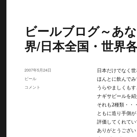
7
ギ
本
フ
ギ
ト
フ
セ
ビールブログ～あな
ト
ッ
パ
ト！
界/日本全国・世界
ッ
（父
ケ
の
ー
日
ジ
特
に
集）
投
2007年5月24日
日本だけでなく世
に
稿
カ
ビール
ほんとに飲んでみ
日:
テ
ビ
コメント
うらやましくもす
ゴ
ー
ナギサビールを紹
リ
ル
ー
それも2種類・・
ブ
ロ
ともに造り手側が
グ
評価してくれてい
～
ありがとうござい
あ