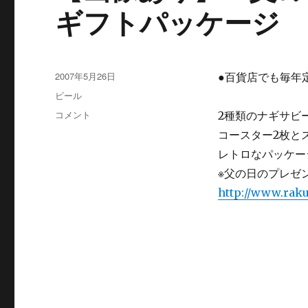
ギフトパッケージ
ー
さ
ん
手
作
投
2007年5月26日
●百貨店でも毎年
り
稿
カ
ビール
ギフ
ウ
日:
テ
【画
ィ
コメント
2種類のナギサビ
ゴ
像
ン
コースター2枚と
リ
あ
ナ
ー
レトロなパッケー
り】
ー
父
と
※父の日のプレゼ
の
ナ
http://www.raku
日
ギ
は、
サ
ナ
ビ
ギ
ー
サ
ル
ビ
の
ー
最
ル
強