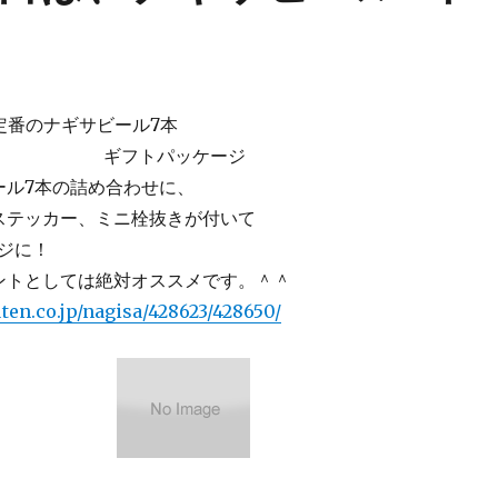
定番のナギサビール7本
トパッケージ
ール7本の詰め合わせに、
ステッカー、ミニ栓抜きが付いて
ジに！
ントとしては絶対オススメです。＾＾
ten.co.jp/nagisa/428623/428650/