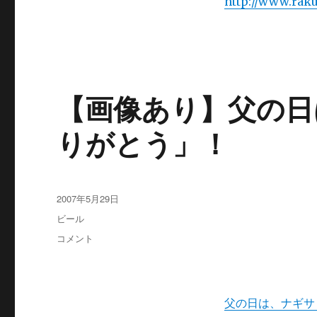
ド
http://www.raku
（ナ
ギ
サ
ビ
ー
ル
【画像あり】父の日
父
の
りがとう」！
日
特
集）
に
投
2007年5月29日
稿
カ
ビール
日:
テ
【画
コメント
ゴ
像
リ
あ
ー
り】
父
父の日は、ナギサ
の