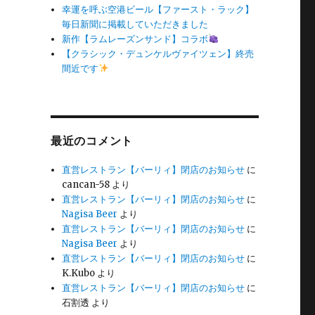
幸運を呼ぶ空港ビール【ファースト・ラック】
毎日新聞に掲載していただきました
新作【ラムレーズンサンド】コラボ
【クラシック・デュンケルヴァイツェン】終売
間近です
最近のコメント
直営レストラン【バーリィ】閉店のお知らせ
に
cancan-58
より
直営レストラン【バーリィ】閉店のお知らせ
に
Nagisa Beer
より
直営レストラン【バーリィ】閉店のお知らせ
に
Nagisa Beer
より
直営レストラン【バーリィ】閉店のお知らせ
に
K.Kubo
より
直営レストラン【バーリィ】閉店のお知らせ
に
石割透
より