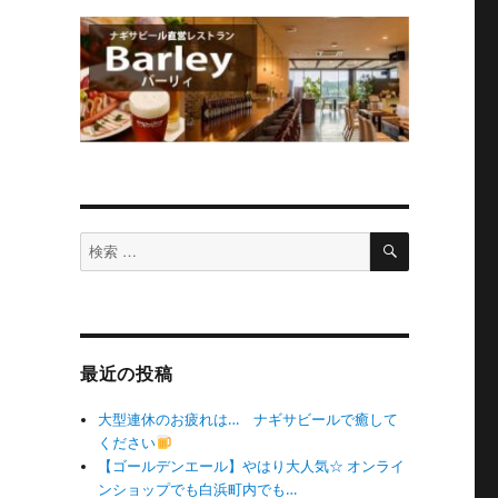
検
検
索
索
対
象:
最近の投稿
大型連休のお疲れは… ナギサビールで癒して
ください
【ゴールデンエール】やはり大人気☆ オンライ
ンショップでも白浜町内でも…