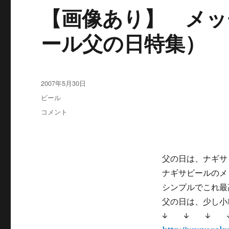
【画像あり】 メッ
ール父の日特集）
投
2007年5月30日
稿
カ
ビール
日:
テ
【画
コメント
ゴ
像
リ
あ
ー
り】
メ
父の日は、ナギサ
ッ
ナギサビールのメ
セ
ー
シンプルでこれ最
ジ
父の日は、少し小
カ
↓ ↓ ↓ 
ー