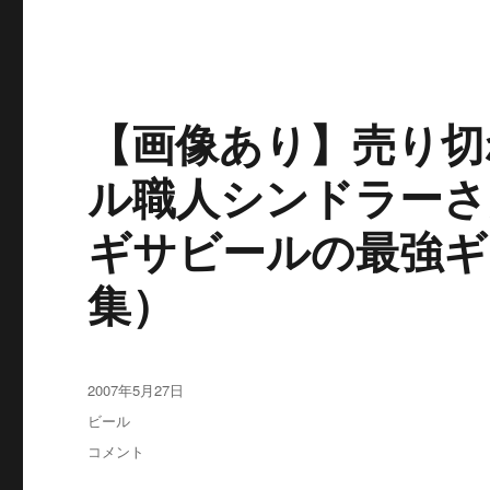
日
は、
ナ
ギ
サ
【画像あり】売り切
ビ
ー
ル
ル職人シンドラーさ
で
「あ
ギサビールの最強ギ
り
が
集）
と
う」！
に
投
2007年5月27日
稿
カ
ビール
日:
テ
【画
コメント
ゴ
像
リ