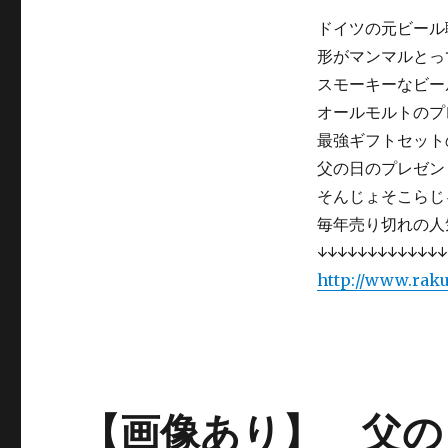
あ
ー
り】
ドイツの元ビール
売
形がマンマルとっ
り
スモーキーなビー
切
れ
オールモルトのプ
御
最強ギフトセット
免！
父の日のプレゼン
ド
イ
そんじょそこらじ
ツ
毎年売り切れの人
の
↓↓↓↓↓↓↓↓↓↓↓↓↓
元
ビ
http://www.raku
ー
ル
職
人
シ
ン
【画像あり】 父の
ド
ラ