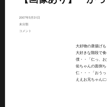
投
2007年5月31日
稿
カ
未分類
日:
テ
【画
コメント
ゴ
像
リ
あ
ー
り】
大好物の唐揚げも
か
大好きな階段で食
っ
僕・・「仁っ、お
こ
お
佑ちゃんの面倒ち
し
仁・・・「おうっ
と
ええお兄ちゃんに
け
よ
ぉ
～
に