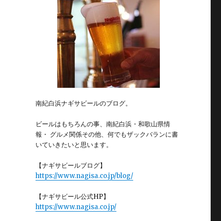
南紀白浜ナギサビールのブログ。
ビールはもちろんの事、南紀白浜・和歌山県情
報・ グルメ関係その他、何でもザックバランに書
いていきたいと思います。
【ナギサビールブログ】
https://www.nagisa.co.jp/blog/
【ナギサビール公式HP】
https://www.nagisa.co.jp/