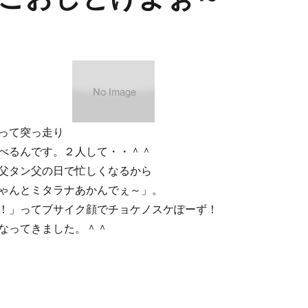
って突っ走り
べるんです。２人して・・＾＾
父タン父の日で忙しくなるから
ゃんとミタラナあかんでぇ～」。
！」ってブサイク顔でチョケノスケぽーず！
なってきました。＾＾