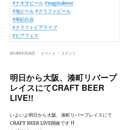
#ナギサビール
#nagisabeer
#地ビール
#クラフトビール
#南紀白浜
#クラフトビアライブ
#ビアフェス
投
カ
CRAFT
2018年5月26日
イベント
コメント
稿
テ
BEER
日:
ゴ
LIVE2018
リ
始
明日から大阪、湊町リバープ
ー
ま
り
レイスにてCRAFT BEER
ま
LIVE!!
し
た。
に
いよいよ明日から大阪、湊町リバープレイスにて
CRAFT BEER LIVE開催です