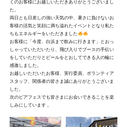
くのお客様にお越しいただきありがとうございまし
ル」
た。
今
期
両日とも日差しの強い天気の中、暑さに負けないお
2
客様の活気と笑顔に満ち溢れたイベントとなり私た
バ
ちもエネルギーをいただきました
ッ
チ
お客様に「今度、白浜まで飲みに行きます」とおっ
目!
しゃっていただいたり、飛び入りでブースの手伝い
に
をしていただりとビールをとおしてできる人の輪に
感激しました。
お越しいただいたお客様、実行委員、ボランティア
スタッフ、関係者の皆さま誠にありがとうございま
した。
次のビアフェスでも皆さまにお会いできることを楽
しみにしています 。