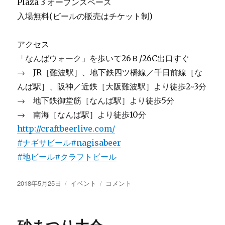
Plaza 3 オープンスペース
入場無料(ビールの販売はチケット制)
アクセス
「なんばウォーク」を歩いて26Ｂ/26C出口すぐ
→ JR［難波駅］、地下鉄四ツ橋線／千日前線［な
んば駅］、阪神／近鉄［大阪難波駅］より徒歩2~3分
→ 地下鉄御堂筋［なんば駅］より徒歩5分
→ 南海［なんば駅］より徒歩10分
http://craftbeerlive.com/
#ナギサビール
#nagisabeer
#地ビール
#クラフトビール
投
カ
明
2018年5月25日
イベント
コメント
稿
テ
日
日:
ゴ
か
リ
ら
ー
大