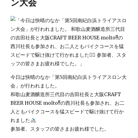
ン大会
祭
お
越
し
い
た
だ
き
あ
り
が
と
今日は快晴のなか「第5回南紀白浜トライアスロン大
う
会」が行われました。
ご
和歌山麦酒醸造所三代目の吉田社長と大阪CRAFT
ざ
い
BEER HOUSE molto!!の西川社長も参加され、お二
ま
人ともバイクコースを猛スピードで駆け抜けて行か
し
れました
た。
に
参加者、スタッフの皆さまお疲れ様でした。