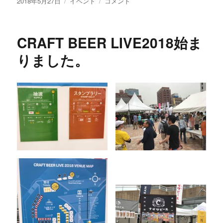
投
カ
「CRAFT
2018年5月27日
イベント
コメント
稿
テ
BEER
日:
ゴ
LIVE2018」
リ
2
CRAFT BEER LIVE2018始ま
ー
日
目
りました。
に