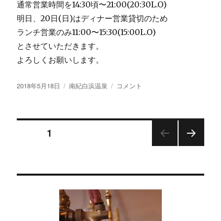
通常営業時間を14:30頃〜21:00(20:30L.O)
明日、20日(日)はディナー営業貸切のため
ランチ営業のみ11:00〜15:30(15:00L.O)
とさせていただきます。
よろしくお願いします。
投
カ
5
2018年5月18日
南紀白浜温泉
コメント
稿
テ
月
日:
ゴ
20
リ
日
投
ー
（日）
ページ
1
は
「第
次の
稿
5
ペー
回
ジ
の
南
紀
ペ
白
浜
ト