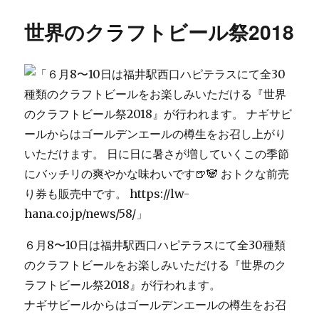
日:
ゴ
つ
リ
り
世界のクラフトビール祭2018
ー
大
会
に
６月8〜10日は福井駅西口ハピテラスにて全30種類
のクラフトビールをお楽しみいただける『世界のク
ラフトビール祭2018』が行われます。
ナギサビールからはゴールデンエールの樽生をお召