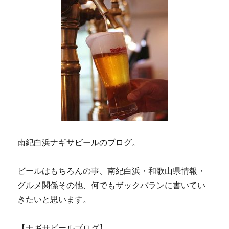
ー
ラ
イ
ジ
ア
ス
送
ロ
ン
大
り
会」
に
南紀白浜ナギサビールのブログ。
ビールはもちろんの事、南紀白浜・和歌山県情報・
グルメ関係その他、何でもザックバランに書いてい
きたいと思います。
【ナギサビールブログ】