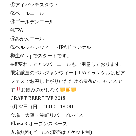
り
①アイパッチスタウト
が
②ペールエール
と
③ゴールデンエール
う
ご
④IPA
ざ
⑤みかんエール
い
⑥ベルジャンウィートIPAドゥンケル
ま
し
樽生6Tapでスタートです。
た。
※樽変わりでアンバーエールもご用意しております。
に
限定醸造のベルジャンウィートIPAドゥンケルはビア
フェスでお召し上がりいただける最後のチャンスで
す
お飲みのがしなく
CRAFT BEER LIVE 2018
5月27日（日） 11:00～18:00
会場 大阪・湊町リバープレイス
Plaza 3 オープンスペース
入場無料(ビールの販売はチケット制)