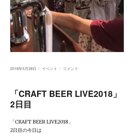
投
カ
「CRAFT
2018年5月28日
イベント
コメント
稿
テ
BEER
日:
ゴ
LIVE2018」
リ
お
「CRAFT BEER LIVE2018」
ー
越
し
2日目
い
た
だ
「CRAFT BEER LIVE2018」
き
2日目の今日は
あ