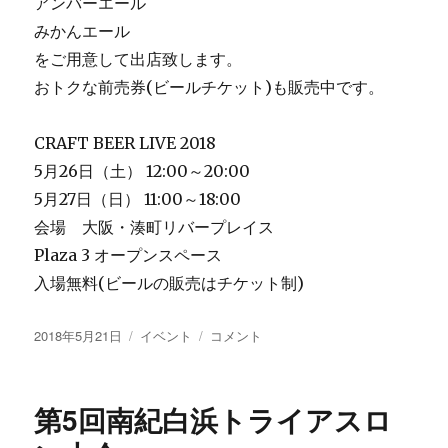
アンバーエール
みかんエール
をご用意して出店致します。
おトクな前売券(ビールチケット)も販売中です。
CRAFT BEER LIVE 2018
5月26日（土） 12:00～20:00
5月27日（日） 11:00～18:00
会場 大阪・湊町リバープレイス
Plaza 3 オープンスペース
入場無料(ビールの販売はチケット制)
投
カ
大
2018年5月21日
イベント
コメント
稿
テ
江
日:
ゴ
戸
リ
ビ
第5回南紀白浜トライアスロ
ー
ー
ル