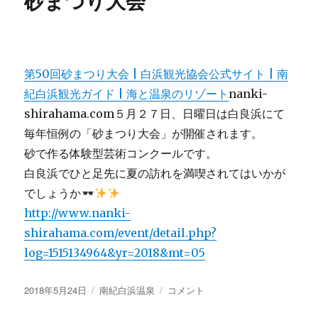
砂まつり大会
阪、
湊
町
リ
第50回砂まつり大会 | 白浜観光協会公式サイト | 南
バ
ー
紀白浜観光ガイド | 海と温泉のリゾート
nanki-
プ
shirahama.com５月２７日、日曜日は白良浜にて
レ
毎年恒例の「砂まつり大会」が開催されます。
イ
ス
砂で作る体験型芸術コンクールです。
に
白良浜でひと足先に夏の訪れを満喫されてはいかが
て
でしょうか
CRAFT
BEER
http://www.nanki-
LIVE!!
shirahama.com/event/detail.php?
に
log=1515134964&yr=2018&mt=05
投
カ
砂
2018年5月24日
南紀白浜温泉
コメント
稿
テ
ま