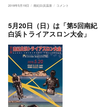
投
カ
第
2018年5月19日
南紀白浜温泉
コメント
稿
テ
5
日:
ゴ
回
リ
南
5月20日（日）は「第5回南紀
ー
紀
白
白浜トライアスロン大会」
浜
ト
ラ
イ
ア
ス
ロ
ン
大
会
に