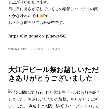
し上がりいただけます。
日に日に暑さが増していくこの季節にバッチリの爽
やかな味わいです
おトクな前売り券も販売中です。
https://lw-hana.co.jp/news/58/
投
カ
世
2018年5月22日
イベント
コメント
稿
テ
界
日:
ゴ
の
リ
ク
大江戸ビール祭お越しいただ
ー
ラ
フ
きありがとうございました。
ト
ビ
ー
ル
祭
2018