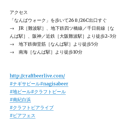
アクセス
「なんばウォーク」を歩いて26Ｂ/26C出口すぐ
→ JR［難波駅］、地下鉄四ツ橋線／千日前線［な
んば駅］、阪神／近鉄［大阪難波駅］より徒歩2~3分
→ 地下鉄御堂筋［なんば駅］より徒歩5分
→ 南海［なんば駅］より徒歩10分
http://craftbeerlive.com/
#ナギサビール
#nagisabeer
#地ビール
#クラフトビール
#南紀白浜
#クラフトビアライブ
#ビアフェス