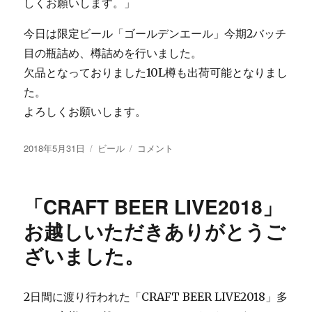
今日は限定ビール「ゴールデンエール」今期2バッチ
目の瓶詰め、樽詰めを行いました。
欠品となっておりました10L樽も出荷可能となりまし
た。
よろしくお願いします。
投
カ
限
2018年5月31日
ビール
コメント
稿
テ
定
日:
ゴ
ビ
リ
ー
「CRAFT BEER LIVE2018」
ー
ル
「ゴ
お越しいただきありがとうご
ー
ざいました。
ル
デ
ン
エ
2日間に渡り行われた「CRAFT BEER LIVE2018」多
ー