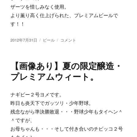
ザーツを惜しみなく使用。
より薫り高く仕上げられた、プレミアムビールで
す！！
投
カ
【画
2012年7月31日
ビール
コメント
稿
テ
像
日:
ゴ
あ
リ
り】
【画像あり】夏の限定醸造・
ー
限
定
プレミアムウィート。
ビ
ー
ル
ナギビー２号ヨメです。
「プ
昨日も炎天下でガッツリ・少年野球。
レ
ミ
残念ながら準決勝敗退・・・野球少年もタイヘン＾
ア
＾ですが、
ム
お母ちゃんも・・・そして付き合いのチビッコ２号
ウ
ィ