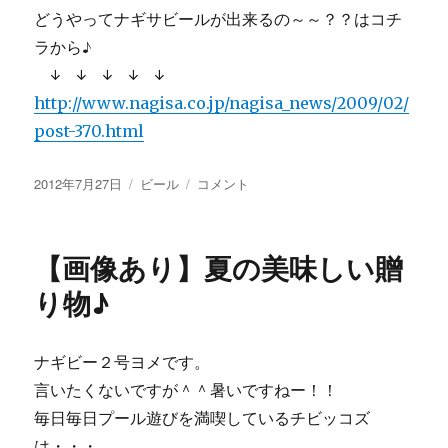
どうやってナギサビールが出来るの～～？？はコチ
ラから♪
↓ ↓ ↓ ↓ ↓
http://www.nagisa.co.jp/nagisa_news/2009/02/
post-370.html
投
カ
【画
2012年7月27日
ビール
コメント
稿
テ
像
日:
ゴ
あ
リ
り】
【画像あり】夏の美味しい贈
ー
世
界
り物♪
が
認
め
ナギビー２号ヨメです。
た
言いたくないですが＾＾暑いですねー！！
水
を
毎日毎日プール遊びを満喫しているチビッコズ
贅
は・・・