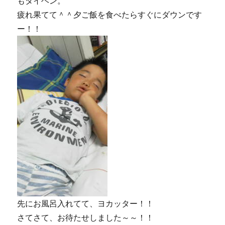
もタイヘン。
ー
疲れ果てて＾＾夕ご飯を食べたらすぐにダウンです
ト」
ー！！
は
白
い
ク
ジ
ラ。
に
先にお風呂入れてて、ヨカッター！！
さてさて、お待たせしました～～！！