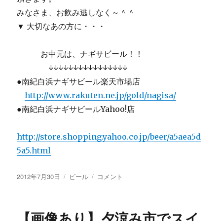
みなさま、お飲み逃しなく～＾＾
▼ 大切なあの方に・・・
お中元は、ナギサビール！！
↓↓↓↓↓↓↓↓↓↓↓↓↓↓↓↓
●南紀白浜ナギサビール楽天市場店
http://www.rakuten.ne.jp/gold/nagisa/
●南紀白浜ナギサビールYahoo!店
http://store.shopping.yahoo.co.jp/beer/a5aea5d
5a5.html
投
カ
【画
2012年7月30日
ビール
コメント
稿
テ
像
日:
ゴ
あ
リ
り】
【画像あり】夕涼み市でスイ
ー
夏