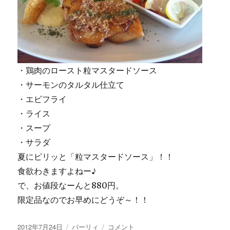
・鶏肉のロースト粒マスタードソース
・サーモンのタルタル仕立て
・エビフライ
・ライス
・スープ
・サラダ
夏にピリッと「粒マスタードソース」！！
食欲わきますよねー♪
で、お値段なーんと880円。
限定品なのでお早めにどうぞ～！！
投
カ
【画
2012年7月24日
バーリィ
コメント