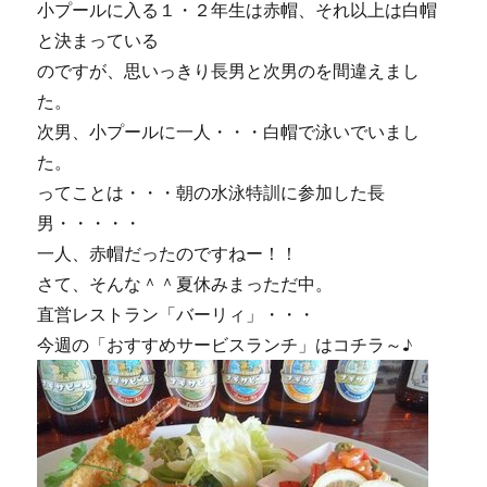
小プールに入る１・２年生は赤帽、それ以上は白帽
と決まっている
のですが、思いっきり長男と次男のを間違えまし
た。
次男、小プールに一人・・・白帽で泳いでいまし
た。
ってことは・・・朝の水泳特訓に参加した長
男・・・・・
一人、赤帽だったのですねー！！
さて、そんな＾＾夏休みまっただ中。
直営レストラン「バーリィ」・・・
今週の「おすすめサービスランチ」はコチラ～♪