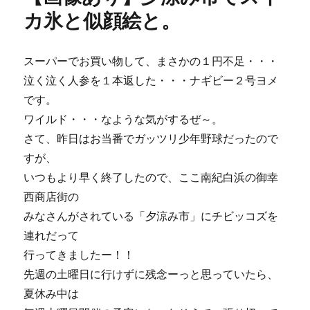
の
カ氷と似顔絵と。
限
定
醸
スーパーでお買い物して、まさかの１円不足・・・
造・
泣く泣く人参を１本返した・・・ナギビー２号ヨメ
プ
レ
です。
ミ
ワイルド・・・なような気がするぜ～。
ア
さて、昨日はお当番でガッツリ少年野球だったので
ム
ウ
すが、
ィ
いつもより早く終了したので、ここ南紀白浜の御幸
ー
西商店街の
ト。
に
みなさんがされている「夕涼み市」にチビッコズを
連れだって
行ってきましたー！！
先週の土曜日に行けずに残念ーっと思っていたら、
夏休み中は