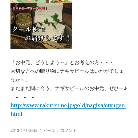
「お中元、どうしよう～」とお考えの方・・・
大切な方への贈り物にナギサビールはいかがでしょ
うか～。
まだまだ間に合う、ナギサビールのお中元、ぜひー♪
↓ ↓ ↓
http://www.rakuten.ne.jp/gold/nagisa/otyugen.
html
投
カ
【画
2012年7月26日
ビール
コメント
稿
テ
像