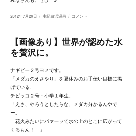
みなさんも、ぜひー♪
投
カ
【画
2012年7月29日
南紀白浜温泉
コメント
稿
テ
像
日:
ゴ
あ
リ
り】
【画像あり】世界が認めた水
ー
夕
涼
を贅沢に。
み
市
で
ナギビー２号ヨメです。
ス
「メダカのえさやり」を夏休みのお手伝い目標に掲
イ
カ
げている、
氷
チビッコ２号・小学１年生。
と
「えさ、やろうとしたらな、メダカ分かるんやで
似
顔
ー。
絵
花火みたいにパァーッて水の上のとこに広がって
と。
くるもん！！」
に