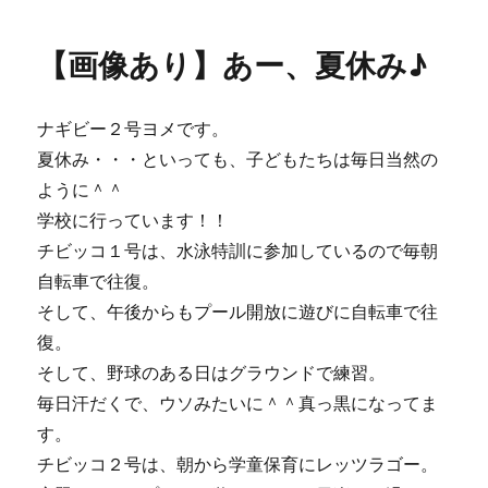
日:
ゴ
あ
リ
り】
【画像あり】あー、夏休み♪
ー
夏
の
美
ナギビー２号ヨメです。
味
し
夏休み・・・といっても、子どもたちは毎日当然の
い
ように＾＾
贈
学校に行っています！！
り
物
チビッコ１号は、水泳特訓に参加しているので毎朝
♪
自転車で往復。
に
そして、午後からもプール開放に遊びに自転車で往
復。
そして、野球のある日はグラウンドで練習。
毎日汗だくで、ウソみたいに＾＾真っ黒になってま
す。
チビッコ２号は、朝から学童保育にレッツラゴー。