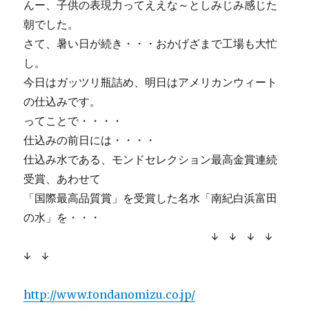
んー、子供の表現力ってええな～としみじみ感じた
朝でした。
さて、暑い日が続き・・・おかげざまで工場も大忙
し。
今日はガッツリ瓶詰め、明日はアメリカンウィート
の仕込みです。
ってことで・・・・
仕込みの前日には・・・・
仕込み水である、モンドセレクション最高金賞連続
受賞、あわせて
「国際最高品質賞」を受賞した名水「南紀白浜富田
の水」を・・・
↓ ↓ ↓ ↓
↓ ↓
http://www.tondanomizu.co.jp/