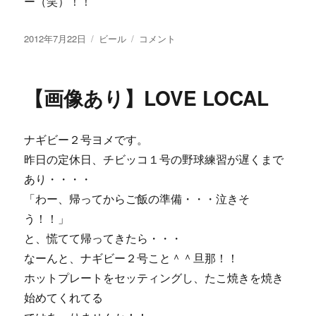
ー（笑）！！
投
カ
【画
2012年7月22日
ビール
コメント
稿
テ
像
日:
ゴ
あ
リ
り】
【画像あり】LOVE LOCAL
ー
ま
だ
ま
ナギビー２号ヨメです。
だ
飲
昨日の定休日、チビッコ１号の野球練習が遅くまで
め
あり・・・・
る・
「わー、帰ってからご飯の準備・・・泣きそ
ナ
ギ
う！！」
サ
と、慌てて帰ってきたら・・・
ビ
なーんと、ナギビー２号こと＾＾旦那！！
ー
ル！！
ホットプレートをセッティングし、たこ焼きを焼き
＾
始めてくれてる
に