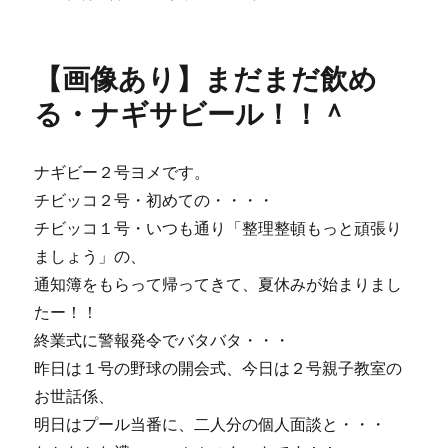
稿
テ
像
日:
ゴ
あ
リ
り】
【画像あり】まだまだ飲め
ー
鶏
肉
る・ナギサビール！！＾
の
ロ
ー
ナギビー２号ヨメです。
ス
チビッコ２号・初めての・・・・
ト
粒
チビッコ１号・いつも通り「整理整頓もっと頑張り
マ
ましょう」の、
ス
通知簿をもらって帰ってきて、夏休みが始まりまし
タ
ー
たー！！
ド
終業式に警報発令でバタバタ・・・
ソ
昨日は１号の野球の開会式、今日は２号親子教室の
ー
ス。
お世話係、
に
明日はプール当番に、二人分の個人面談と・・・