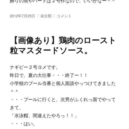
飾りの魚やハートは２号作なので、いいかなー＾＾
投
カ
【画
2012年7月25日
未分類
コメント
稿
テ
像
日:
ゴ
あ
リ
り】
【画像あり】鶏肉のロースト
ー
あ
ー、
粒マスタードソース。
夏
休
み
ナギビー２号ヨメです。
♪
昨日で、夏の大仕事・・・終了ー！！
に
小学校のプール当番と個人面談やっつけてきました
＾＾
・・・プールに行くと、次男がふくれっ面でやって
きて、
「水泳帽、間違えたやろっ！！」
・・・はい。