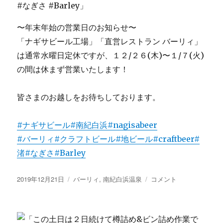
〜年末年始の営業日のお知らせ〜
「ナギサビール工場」「直営レストラン バーリィ」
は通常水曜日定休ですが、１２/２６(木)〜１/７(火)
の間は休まず営業いたします！
皆さまのお越しをお待ちしております。
#ナギサビール
#南紀白浜
#nagisabeer
#バーリィ
#クラフトビール
#地ビール
#craftbeer
#
渚
#なぎさ
#Barley
投
カ
〜
2019年12月21日
バーリィ
,
南紀白浜温泉
コメント
稿
テ
年
日:
ゴ
末
リ
年
ー
始