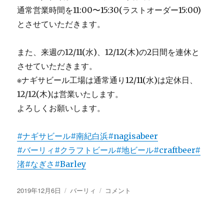
通常営業時間を11:00〜15:30(ラストオーダー15:00)
とさせていただきます。
また、来週の12/11(水)、12/12(木)の2日間を連休と
させていただきます。
※ナギサビール工場は通常通り12/11(水)は定休日、
12/12(木)は営業いたします。
よろしくお願いします。
#ナギサビール
#南紀白浜
#nagisabeer
#バーリィ
#クラフトビール
#地ビール
#craftbeer
#
渚
#なぎさ
#Barley
投
カ
直
2019年12月6日
バーリィ
コメント
稿
テ
営
日:
ゴ
レ
リ
ス