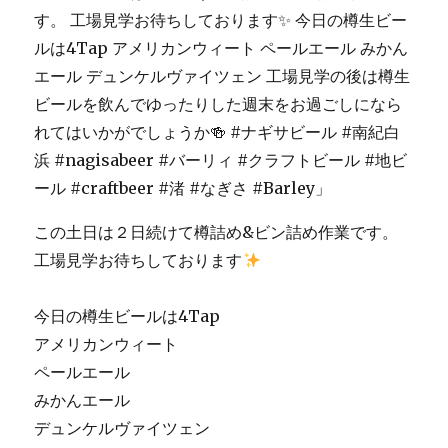
の
営
業
日
の
お
知
ら
せ〜
に
この土日は２日続けて樽詰め&ビン詰め作業です。
工場見学お待ちしております
今日の樽生ビールは4Tap
アメリカンウィート
ペールエール
みかんエール
デュンケルヴァイツェン