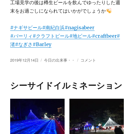
工場見学の後は樽生ビールを飲んでゆったりした週
末をお過ごしになられてはいかがでしょうか
#ナギサビール
#南紀白浜
#nagisabeer
#バーリィ
#クラフトビール
#地ビール
#craftbeer
#
渚
#なぎさ
#Barley
投
カ
に
2019年12月14日
今日の出来事・・
コメント
稿
テ
日:
ゴ
リ
シーサイドイルミネーション
ー