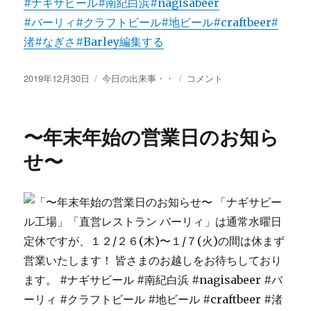
#ナギサビール
#南紀白浜
#nagisabeer
#バーリィ
#クラフトビール
#地ビール
#craftbeer
#
渚
#なぎさ
#Barley
編集する
投
カ
仕
2019年12月30日
今日の出来事・・
コメント
稿
テ
込
日:
ゴ
み
リ
納
〜年末年始の営業日のお知ら
ー
め！
に
せ〜