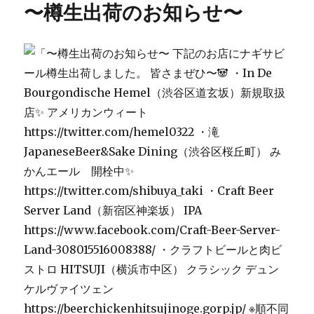
〜樽生出荷のお知らせ〜
ー
ト
ラ
ン
バ
ー
リ
ィ
営
業
日
の
お
知
ら
せ
に