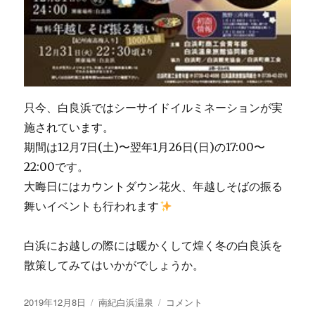
只今、白良浜ではシーサイドイルミネーションが実
施されています。
期間は12月7日(土)〜翌年1月26日(日)の17:00〜
22:00です。
大晦日にはカウントダウン花火、年越しそばの振る
舞いイベントも行われます
白浜にお越しの際には暖かくして煌く冬の白良浜を
散策してみてはいかがでしょうか。
投
カ
シ
2019年12月8日
南紀白浜温泉
コメント