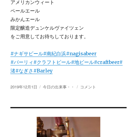
アメリカンウィート
ペールエール
みかんエール
限定醸造デュンケルヴァイツェン
をご用意してお待ちしております。
#ナギサビール
#南紀白浜
#nagisabeer
#バーリィ
#クラフトビール
#地ビール
#craftbeer
#
渚
#なぎさ
#Barley
投
カ
に
2019年12月1日
今日の出来事・・
コメント
稿
テ
日:
ゴ
リ
ー