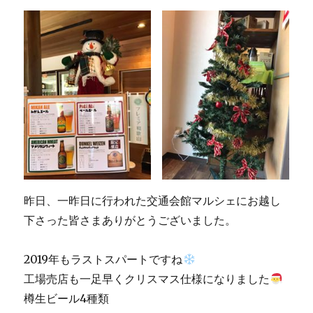
リ
出
ー
荷
の
お
知
ら
せ〜
に
昨日、一昨日に行われた交通会館マルシェにお越し
下さった皆さまありがとうございました。
2019年もラストスパートですね
工場売店も一足早くクリスマス仕様になりました
樽生ビール4種類