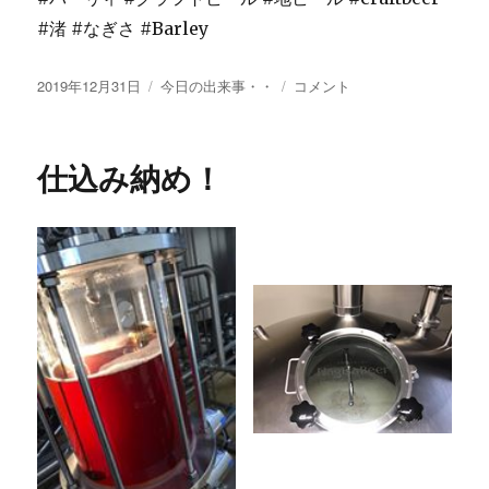
#渚 #なぎさ #Barley
投
カ
に
2019年12月31日
今日の出来事・・
コメント
稿
テ
日:
ゴ
リ
仕込み納め！
ー