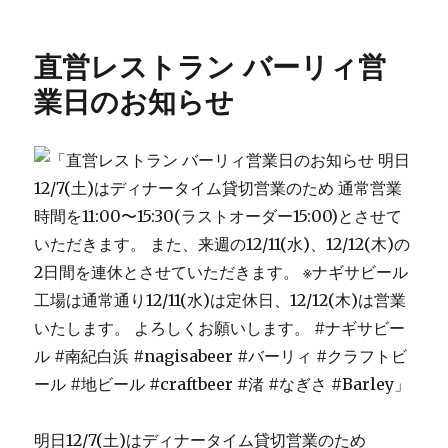
稿
テ
ー
日:
ゴ
サ
リ
イ
直営レストラン バーリィ営
ー
ド
イ
業日のお知らせ
ル
ミ
ネ
ー
シ
ョ
ン
に
明日12/7(土)はディナータイム貸切営業のため