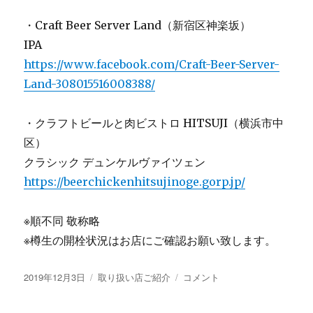
・Craft Beer Server Land（新宿区神楽坂）
IPA
https://www.facebook.com/Craft-Beer-Server-
Land-308015516008388/
・クラフトビールと肉ビストロ HITSUJI（横浜市中
区）
クラシック デュンケルヴァイツェン
https://beerchickenhitsujinoge.gorp.jp/
※順不同 敬称略
※樽生の開栓状況はお店にご確認お願い致します。
投
カ
〜
2019年12月3日
取り扱い店ご紹介
コメント
稿
テ
樽
日:
ゴ
生