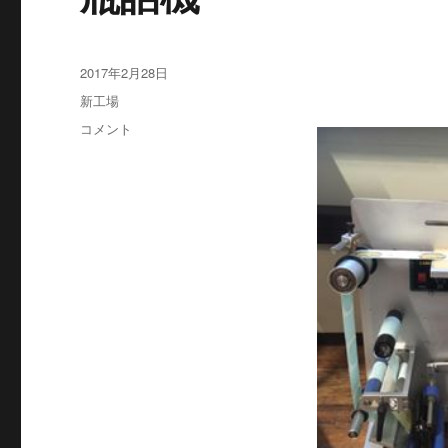
投
2017年2月28日
稿
カ
新工場
日:
テ
瓶
コメント
ゴ
詰
リ
機
ー
に