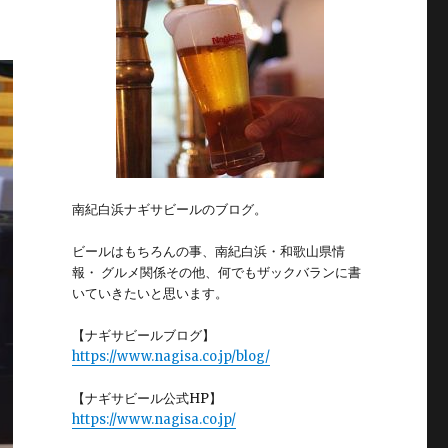
南紀白浜ナギサビールのブログ。
ビールはもちろんの事、南紀白浜・和歌山県情
報・ グルメ関係その他、何でもザックバランに書
いていきたいと思います。
【ナギサビールブログ】
https://www.nagisa.co.jp/blog/
【ナギサビール公式HP】
https://www.nagisa.co.jp/