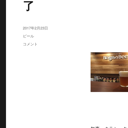
了
投
2017年2月23日
稿
カ
ビール
日:
テ
ク
コメント
ゴ
ラ
リ
シ
ー
ッ
ク
デ
ュ
ン
ケ
ル
ヴ
ァ
イ
ツ
ェ