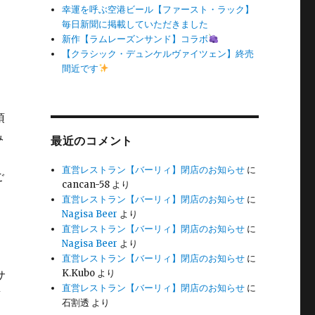
幸運を呼ぶ空港ビール【ファースト・ラック】
毎日新聞に掲載していただきました
新作【ラムレーズンサンド】コラボ
【クラシック・デュンケルヴァイツェン】終売
間近です
最近のコメント
直営レストラン【バーリィ】閉店のお知らせ
に
cancan-58
より
直営レストラン【バーリィ】閉店のお知らせ
に
Nagisa Beer
より
直営レストラン【バーリィ】閉店のお知らせ
に
Nagisa Beer
より
直営レストラン【バーリィ】閉店のお知らせ
に
K.Kubo
より
直営レストラン【バーリィ】閉店のお知らせ
に
石割透
より