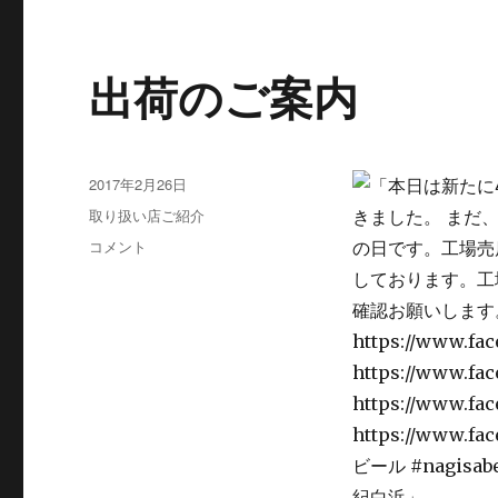
出荷のご案内
投
2017年2月26日
稿
カ
取り扱い店ご紹介
日:
テ
出
コメント
ゴ
荷
リ
の
ー
ご
案
内
に