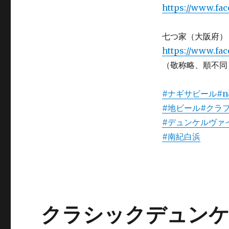
https://www.fa
七つ家（大阪府）
https://www.fa
（敬称略、順不同
#ナギサビール
#n
#地ビール
#クラ
#デュンケルヴァ
#南紀白浜
クラシックデュンケ