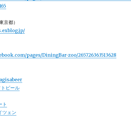
165
東京都）
.exblog.jp/
cebook.com/pages/DiningBar-zoo/265726363513628
agisabeer
フトビール
ート
イツェン