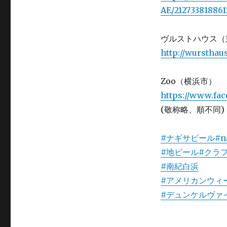
AE/212733818861
ヴルストハウス（
http://wursthaus
Zoo（横浜市）
https://www.fa
(敬称略、順不同)
#ナギサビール
#n
#地ビール
#クラ
#南紀白浜
#アメリカンウィ
#デュンケルヴァ