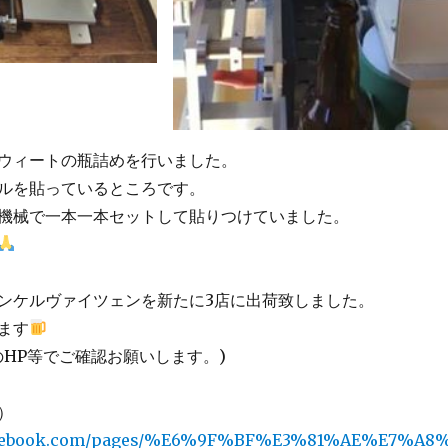
ウィートの瓶詰めを行いました。
ルを貼っているところです。
機械で一本一本セットして貼りつけていました。
ンケルヴァイツェンを新たに3店に出荷致しました。
ます
のHP等でご確認お願いします。)
）
facebook.com/pages/%E6%9F%BF%E3%81%AE%E7%A8