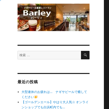
検
検
索
索
対
象:
最近の投稿
大型連休のお疲れは… ナギサビールで癒して
ください
【ゴールデンエール】やはり大人気☆ オンライ
ンショップでも白浜町内でも…