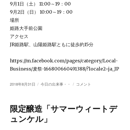
9月1日（土） 11:00～19：00
9月2日（日） 10:00～19：00
場所
姫路大手前公園
アクセス
JR姫路駅、山陽姫路駅ともに徒歩約15分
https://m.facebook.com/pages/category/Local-
Business/麦祭-166800660491388/?locale2=ja_JP
投
カ
明
2018年8月31日
今日の出来事・・
コメント
稿
テ
日
日:
ゴ
か
リ
ら
限定醸造「サマーウィートデ
ー
2
日
ュンケル」
間
に