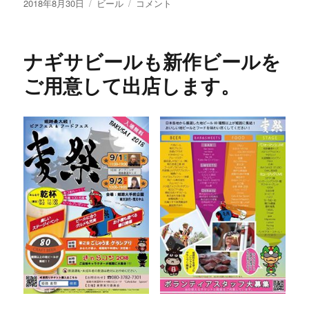
投
カ
限
2018年8月30日
ビール
コメント
稿
テ
定
日:
ゴ
醸
リ
造
ナギサビールも新作ビールを
ー
「サ
マ
ご用意して出店します。
ー
ウ
ィ
ー
ト
デ
ュ
ン
ケ
ル」
に