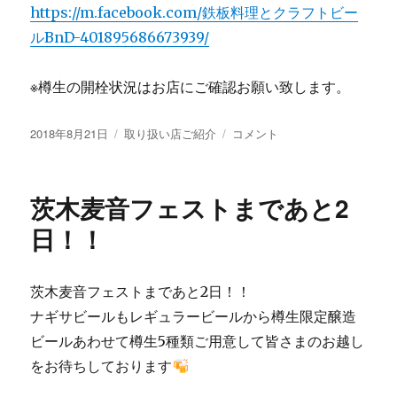
https://m.facebook.com/鉄板料理とクラフトビー
ルBnD-401895686673939/
※樽生の開栓状況はお店にご確認お願い致します。
投
カ
「鉄
2018年8月21日
取り扱い店ご紹介
コメント
稿
テ
板
日:
ゴ
料
リ
理
茨木麦音フェストまであと2
ー
と
ク
日！！
ラ
フ
ト
茨木麦音フェストまであと2日！！
ビ
ナギサビールもレギュラービールから樽生限定醸造
ー
ル
ビールあわせて樽生5種類ご用意して皆さまのお越し
BnD」
をお待ちしております
に