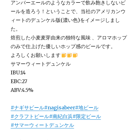
アンバーエールのようなカラーで飲み飽きしないビ
ールを造ろう！ということで、当社のアメリカンウ
ィートのデュンケル版(濃い色)をイメージしまし
た。
焙煎した小麦麦芽由来の独特な風味 、アロマホップ
のみで仕上げた優しいホップ感のビールです。
よろしくお願いします
サマーウィートデュンケル
IBU:14
EBC:27
ABV:4.5%
#ナギサビール
#nagisabeer
#地ビール
#クラフトビール
#南紀白浜
#限定ビール
#サマーウィートデュンケル