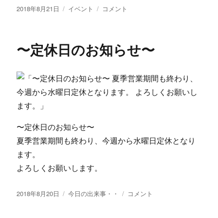
投
カ
茨
2018年8月21日
イベント
コメント
稿
テ
木
日:
ゴ
麦
リ
音
〜定休日のお知らせ〜
ー
フ
ェ
ス
ト
ま
で
あ
と
〜定休日のお知らせ〜
2
夏季営業期間も終わり、今週から水曜日定休となり
日！！
に
ます。
よろしくお願いします。
投
カ
〜
2018年8月20日
今日の出来事・・
コメント
稿
テ
定
日:
ゴ
休