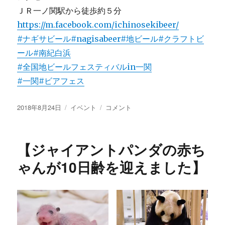
ＪＲ一ノ関駅から徒歩約５分
https://m.facebook.com/ichinosekibeer/
#ナギサビール
#nagisabeer
#地ビール
#クラフトビ
ール
#南紀白浜
#全国地ビールフェスティバルin一関
#一関
#ビアフェス
投
カ
全
2018年8月24日
イベント
コメント
稿
テ
国
日:
ゴ
地
リ
ビ
【ジャイアントパンダの赤ち
ー
ー
ル
ゃんが10日齢を迎えました】
フ
ェ
ス
テ
ィ
バ