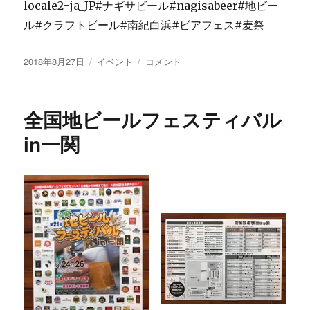
locale2=ja_JP#ナギサビール#nagisabeer#地ビー
ル#クラフトビール#南紀白浜#ビアフェス#麦祭
投
カ
ナ
2018年8月27日
イベント
コメント
稿
テ
ギ
日:
ゴ
サ
リ
ビ
全国地ビールフェスティバル
ー
ー
ル
in一関
も
新
作
ビ
ー
ル
を
ご
用
意
し
て