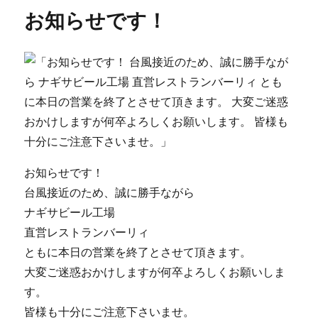
リ
ア
お知らせです！
ー
ン
ト
パ
ン
ダ
の
赤
ち
ゃ
ん
が
お知らせです！
10
台風接近のため、誠に勝手ながら
日
ナギサビール工場
齢
を
直営レストランバーリィ
迎
ともに本日の営業を終了とさせて頂きます。
え
大変ご迷惑おかけしますが何卒よろしくお願いしま
ま
し
す。
た】
皆様も十分にご注意下さいませ。
に