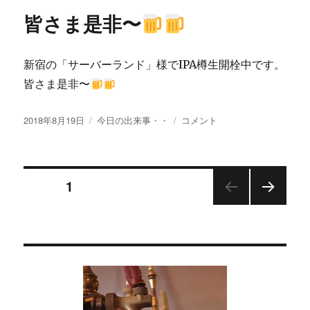
リ
日
皆さま是非〜
ー
の
お
知
新宿の「サーバーランド」様でIPA樽生開栓中です。
ら
せ〜
皆さま是非〜
に
投
カ
皆
2018年8月19日
今日の出来事・・
コメント
稿
テ
さ
日:
ゴ
ま
リ
是
投
ー
非〜
ページ
1
次の
稿
に
ペー
ジ
の
ペ