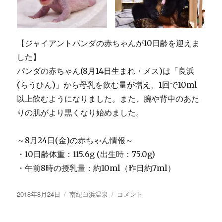
ル
in
一
関
【ジャイアントパンダの赤ちゃんが10日齢を迎えま
に
した】
パンダの赤ちゃん(8月14日生まれ・メス)は「良浜
(らうひん)」から母乳を飲む量が増え、1回で10ml
以上飲むようになりました。また、腕や背中のあた
りの肌がより黒くなり始めました。
～8月24日(金)の赤ちゃん情報～
・10日齢体重：115.6g (出生時：75.0g)
・午前8時の授乳量：約10ml（昨日約7ml）
投
カ
【ジ
2018年8月24日
南紀白浜温泉
コメント
稿
テ
ャ
日:
ゴ
イ