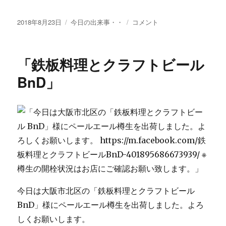
投
カ
お
2018年8月23日
今日の出来事・・
コメント
稿
テ
知
日:
ゴ
ら
リ
せ
「鉄板料理とクラフトビール
ー
で
す！
BnD」
に
今日は大阪市北区の「鉄板料理とクラフトビール
BnD」様にペールエール樽生を出荷しました。よろ
しくお願いします。