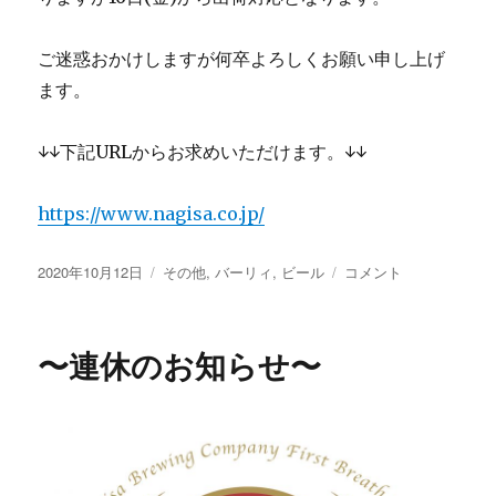
ご迷惑おかけしますが何卒よろしくお願い申し上げ
ます。
↓↓下記URLからお求めいただけます。↓↓
https://www.nagisa.co.jp/
投
カ
連
2020年10月12日
その他
,
バーリィ
,
ビール
コメント
稿
テ
休
日:
ゴ
の
リ
お
〜連休のお知らせ〜
ー
知
ら
せ
に