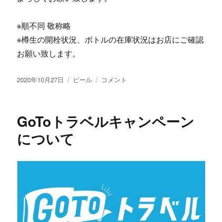
※順不同 敬称略
※樽生の開栓状況、ボトルの在庫状況はお店にご確認
お願い致します。
投
カ
限
2020年10月27日
ビール
コメント
稿
テ
定
日:
ゴ
醸
リ
造
GoToトラベルキャンペーン
ー
「ア
イ
について
パ
ッ
チ
ス
タ
ウ
ト」
発