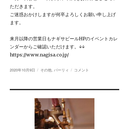
ただきます。
ご迷惑おかけしますが何卒よろしくお願い申し上げ
ます。
来月以降の営業日もナギサビールHPのイベントカレ
ンダーからご確認いただけます。↓↓
https://www.nagisa.co.jp/
投
カ
〜
2020年10月9日
その他
,
バーリィ
コメント
稿
テ
連
日:
ゴ
休
リ
の
ー
お
知
ら
せ〜
に