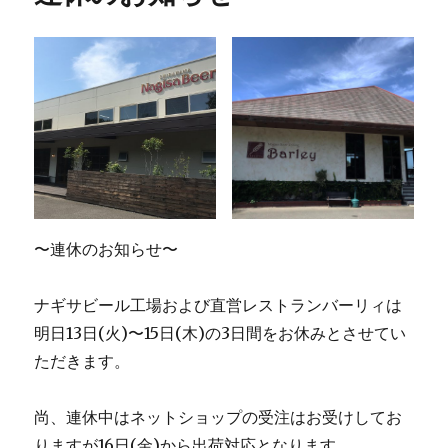
キ
ャ
ン
ペ
ー
ン
に
つ
い
て
に
〜連休のお知らせ〜
ナギサビール工場および直営レストランバーリィは
明日13日(火)〜15日(木)の3日間をお休みとさせてい
ただきます。
尚、連休中はネットショップの受注はお受けしてお
りますが16日(金)から出荷対応となります。