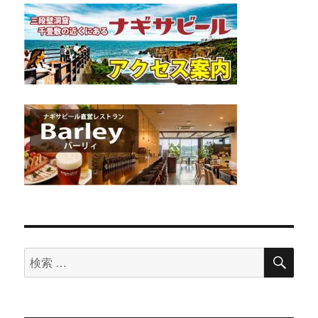
検
検
索
索
対
象: