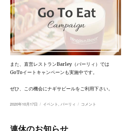
また、直営レストランBarley（バーリィ）では
GoToイートキャンペーンも実施中です。
ぜひ、この機会にナギサビールをご利用下さい。
投
カ
GoTo
2020年10月17日
イベント
,
バーリィ
コメント
稿
テ
ト
日:
ゴ
ラ
リ
ベ
連休のお知らせ
ー
ル