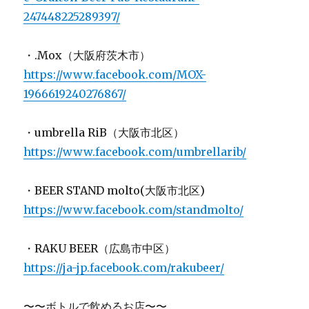
247448225289397/
・.Mox（大阪府茨木市）
https://www.facebook.com/MOX-
1966619240276867/
・umbrella RiB（大阪市北区）
https://www.facebook.com/umbrellarib/
・BEER STAND molto(大阪市北区)
https://www.facebook.com/standmolto/
・RAKU BEER（広島市中区）
https://ja-jp.facebook.com/rakubeer/
〜〜ボトルで飲めるお店〜〜