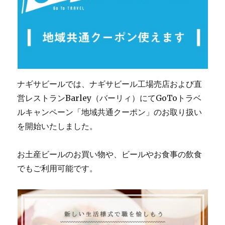
売
開
始
し
ま
し
た。
に
ナギサビールでは、ナギサビール工場売店および直
営レストランBarley（バーリィ）にてGoToトラベ
ルキャンペーン「地域共通クーポン」のお取り扱い
を開始いたしました。
お土産ビールのお買い物や、ビールやお食事の飲食
でもご利用可能です。