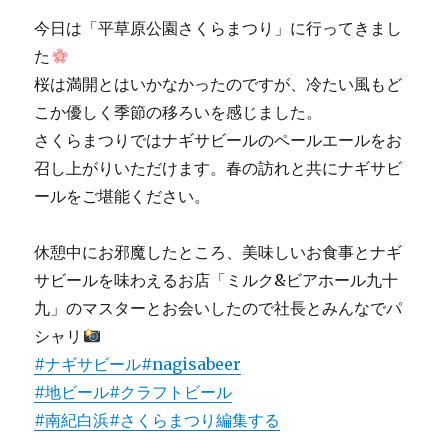
今日は「平草原公園さくらまつり」に行ってきまし
た
桜は満開とはいかなかったのですが、冷たい風もど
こか優しく季節の移ろいを感じました。
さくらまつりではナギサビールのペールエールをお
召し上がりいただけます。春の訪れと共にナギサビ
ールをご堪能ください。
休憩中にお邪魔したところ、美味しいお食事とナギ
サビールを味わえるお店「ミルク&ビアホール九十
九」のマスターとお会いしたので社長とみんなでパ
シャリ
#ナギサビール
#nagisabeer
#地ビール
#クラフトビール
#南紀白浜
#さくらまつり
編集する