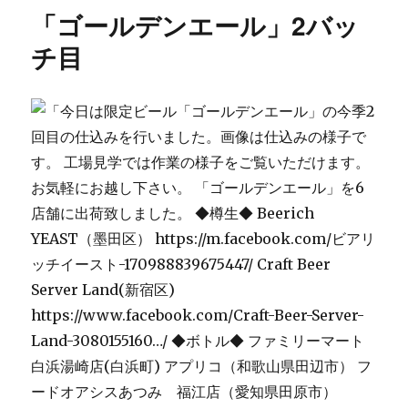
リ
か
「ゴールデンエール」2バッ
ー
り
に
チ目