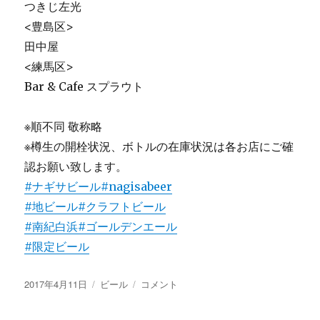
つきじ左光
<豊島区>
田中屋
<練馬区>
Bar & Cafe スプラウト
※順不同 敬称略
※樽生の開栓状況、ボトルの在庫状況は各お店にご確
認お願い致します。
#ナギサビール
#nagisabeer
#地ビール
#クラフトビール
#南紀白浜
#ゴールデンエール
#限定ビール
投
カ
ゴ
2017年4月11日
ビール
コメント
稿
テ
ー
日:
ゴ
ル