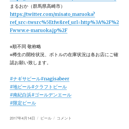
まるおか（群馬県高崎市）
https://twitter.com/misato_maruoka?
ref_src=twsrc%5Etfw&ref_url=http%3A%2F%2
Fwww.e-maruoka.jp%2F
※順不同 敬称略
※樽生の開栓状況、ボトルの在庫状況は各お店にご確
認お願い致します。
#ナギサビール
#nagisabeer
#地ビール
#クラフトビール
#南紀白浜
#ゴールデンエール
#限定ビール
投
カ
限
2017年4月14日
ビール
コメント
稿
テ
定