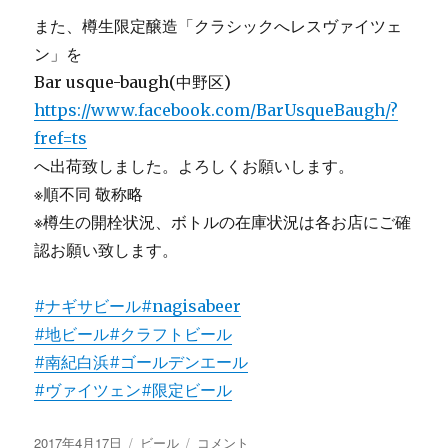
また、樽生限定醸造「クラシックへレスヴァイツェ
ン」を
Bar usque-baugh(中野区)
https://www.facebook.com/BarUsqueBaugh/?
fref=ts
へ出荷致しました。よろしくお願いします。
※順不同 敬称略
※樽生の開栓状況、ボトルの在庫状況は各お店にご確
認お願い致します。
#ナギサビール
#nagisabeer
#地ビール
#クラフトビール
#南紀白浜
#ゴールデンエール
#ヴァイツェン
#限定ビール
投
カ
「ゴ
2017年4月17日
ビール
コメント