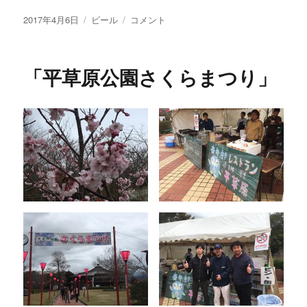
投
カ
限
2017年4月6日
ビール
コメント
稿
テ
定
日:
ゴ
ビ
リ
ー
「平草原公園さくらまつり」
ー
ル
「ゴ
ー
ル
デ
ン
エ
ー
ル」
に