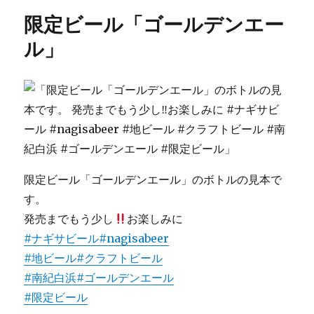
リ
デ
限定ビール「ゴールデンエー
ー
ン
エ
ル」
ー
ル
発
売
開
始
に
限定ビール「ゴールデンエール」のボトルの見本で
す。
発売までもう少し
お楽しみに
#ナギサビール
#nagisabeer
#地ビール
#クラフトビール
#南紀白浜
#ゴールデンエール
#限定ビール