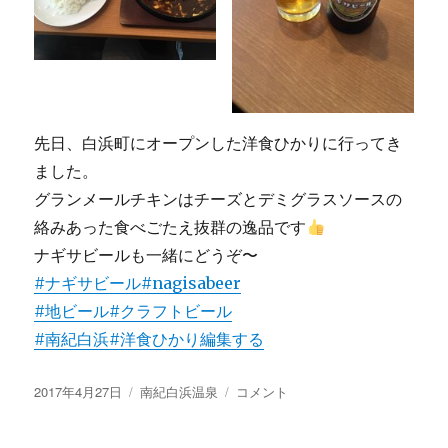
先日、白浜町にオープンした洋食ひかりに行ってき
ました。
グランメールチキンはチーズとデミグラスソースの
絡みあった食べごたえ抜群の逸品です
ナギサビールも一緒にどうぞ〜
#ナギサビール
#nagisabeer
#地ビール
#クラフトビール
#南紀白浜
#洋食ひかり
編集する
投
カ
洋
2017年4月27日
南紀白浜温泉
コメント
稿
テ
食
日:
ゴ
ひ