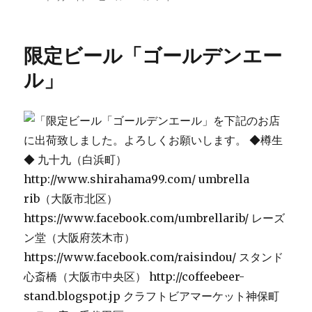
稿
テ
ー
日:
ゴ
ル
リ
デ
限定ビール「ゴールデンエー
ー
ン
エ
ル」
ー
ル」
2
バ
ッ
チ
目
に