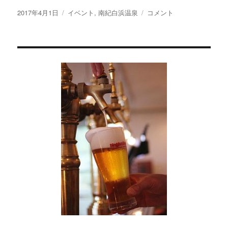
投
カ
「平
2017年4月1日
イベント
,
南紀白浜温泉
コメント
稿
テ
草
日:
ゴ
原
リ
公
ー
園
さ
く
ら
ま
つ
り」
に