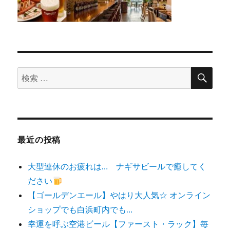
検
検
索
索
対
象:
最近の投稿
大型連休のお疲れは… ナギサビールで癒してく
ださい
【ゴールデンエール】やはり大人気☆ オンライン
ショップでも白浜町内でも…
幸運を呼ぶ空港ビール【ファースト・ラック】毎