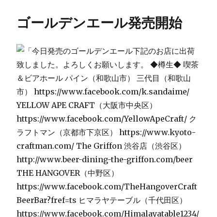
日:
ゴ
ビ
リ
ー
ゴールデンエール発売開始
ー
ル
「ゴ
ー
ル
デ
ン
エ
ー
ル」
に