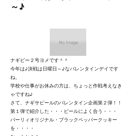
～♪
ら・・・
テ
ー
ブ
ル。
に
ナギビー２号ヨメです＾＾
今年は♪決戦は日曜日～♪なバレンタインデイです
ね。
学校や仕事がお休みの方は、ちょっと作戦考えなき
ゃですね♪
さて、ナギサビールのバレンタイン企画第２弾！！
第１弾で紹介した・・・ビールによく合う・・・
バーリィオリジナル・ブラックペッパークッキー
を・・・・