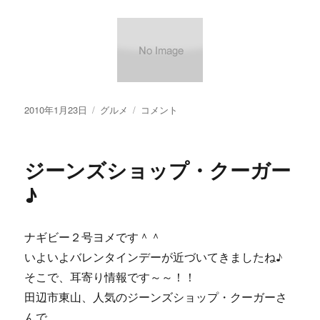
投
カ
【画
2010年1月23日
グルメ
コメント
稿
テ
像
日:
ゴ
あ
リ
り】
ジーンズショップ・クーガー
ー
ク
レ
♪
イ
ジ
ー
ナギビー２号ヨメです＾＾
な・・・
いよいよバレンタインデーが近づいてきましたね♪
＾
＾
そこで、耳寄り情報です～～！！
に
田辺市東山、人気のジーンズショップ・クーガーさ
んで