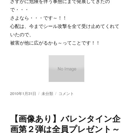
さすがに危険を伴う事態にまで発展してきたの
で・・・
さよなら・・・です～！！
心配は、今までシール攻撃を全て受け止めてくれて
いたので、
被害が他に広がるかも～ってことです！！
投
カ
【画
2010年1月31日
未分類
コメント
稿
テ
像
日:
ゴ
あ
リ
り】
【画像あり】バレンタイン企
ー
さ
よ
画第２弾は全員プレゼント～
な