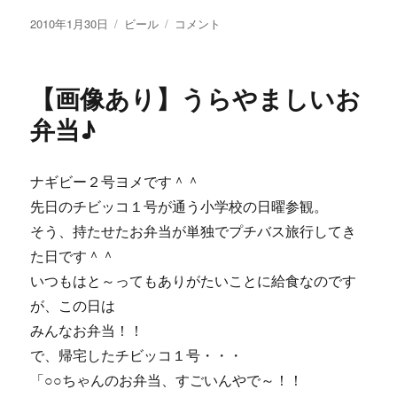
投
カ
【画
2010年1月30日
ビール
コメント
稿
テ
像
日:
ゴ
あ
リ
り】
【画像あり】うらやましいお
ー
バ
レ
弁当♪
ン
タ
イ
ナギビー２号ヨメです＾＾
ン
先日のチビッコ１号が通う小学校の日曜参観。
企
画
そう、持たせたお弁当が単独でプチバス旅行してき
第
た日です＾＾
２
いつもはと～ってもありがたいことに給食なのです
弾
は
が、この日は
全
みんなお弁当！！
員
で、帰宅したチビッコ１号・・・
プ
レ
「○○ちゃんのお弁当、すごいんやで～！！
ゼ