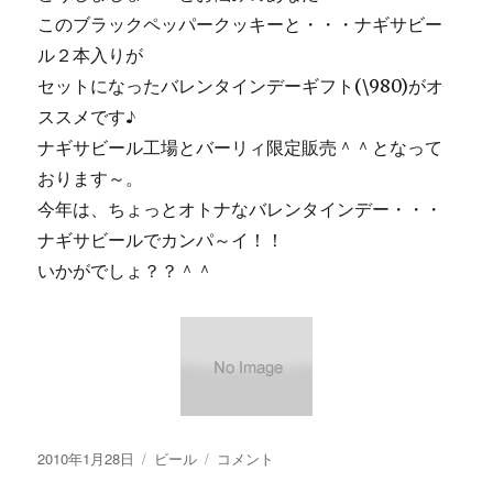
このブラックペッパークッキーと・・・ナギサビー
ル２本入りが
セットになったバレンタインデーギフト(\980)がオ
ススメです♪
ナギサビール工場とバーリィ限定販売＾＾となって
おります～。
今年は、ちょっとオトナなバレンタインデー・・・
ナギサビールでカンパ～イ！！
いかがでしょ？？＾＾
投
カ
【画
2010年1月28日
ビール
コメント
稿
テ
像