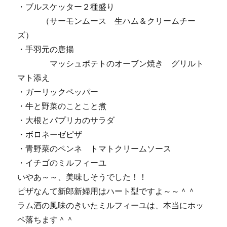
・ブルスケッター２種盛り
（サーモンムース 生ハム＆クリームチー
ズ）
・手羽元の唐揚
マッシュポテトのオーブン焼き グリルト
マト添え
・ガーリックペッパー
・牛と野菜のことこと煮
・大根とパプリカのサラダ
・ボロネーゼピザ
・青野菜のペンネ トマトクリームソース
・イチゴのミルフィーユ
いやあ～～、美味しそうでした！！
ピザなんて新郎新婦用はハート型ですよ～～＾＾
ラム酒の風味のきいたミルフィーユは、本当にホッ
ペ落ちます＾＾