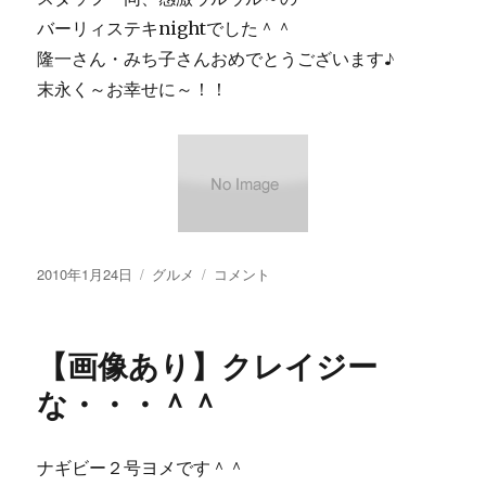
バーリィステキnightでした＾＾
隆一さん・みち子さんおめでとうございます♪
末永く～お幸せに～！！
投
カ
【画
2010年1月24日
グルメ
コメント
稿
テ
像
日:
ゴ
あ
リ
り】
【画像あり】クレイジー
ー
Wedding
Party
な・・・＾＾
♪
に
ナギビー２号ヨメです＾＾