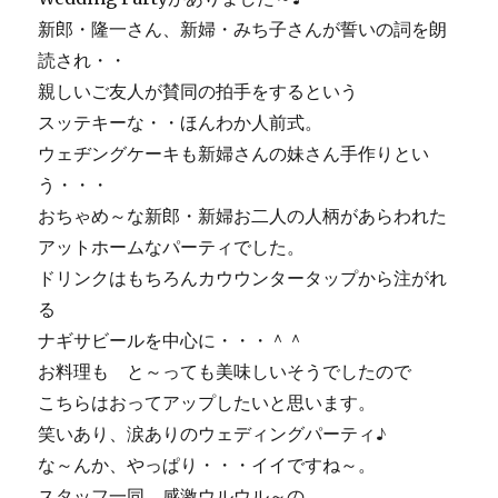
の
お
新郎・隆一さん、新婦・みち子さんが誓いの詞を朗
料
読され・・
理、
親しいご友人が賛同の拍手をするという
こ
ん
スッテキーな・・ほんわか人前式。
な
ウェヂングケーキも新婦さんの妹さん手作りとい
カ
う・・・
ン
ジ
おちゃめ～な新郎・新婦お二人の人柄があらわれた
～
アットホームなパーティでした。
♪
ドリンクはもちろんカウウンタータップから注がれ
に
る
ナギサビールを中心に・・・＾＾
お料理も と～っても美味しいそうでしたので
こちらはおってアップしたいと思います。
笑いあり、涙ありのウェディングパーティ♪
な～んか、やっぱり・・・イイですね～。
スタッフ一同、感激ウルウル～の