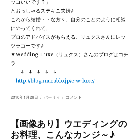
ッコいいです？」
とおっしゃるステキご夫婦♪
これから結婚・・な方々、自分のことのように相談
にのってくれて、
プロのアドバイスがもらえる、リュクスさんにレッ
ツラゴーです♪
▼Ｗedding Ｌuxe（リュクス）さんのブログはコチ
ラ
↓ ↓ ↓ ↓ ↓
http://blog.murablo.jp/c-w-luxe/
投
カ
ウ
2010年1月26日
バーリィ
コメント
稿
テ
エ
日:
ゴ
デ
リ
ィ
【画像あり】ウエディングの
ー
ン
グ
お料理、こんなカンジ～♪
な