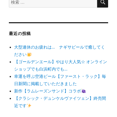
検
索
索
対
象:
最近の投稿
大型連休のお疲れは… ナギサビールで癒してく
ださい
【ゴールデンエール】やはり大人気☆ オンライン
ショップでも白浜町内でも…
幸運を呼ぶ空港ビール【ファースト・ラック】毎
日新聞に掲載していただきました
新作【ラムレーズンサンド】コラボ
【クラシック・デュンケルヴァイツェン】終売間
近です