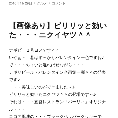
投
カ
【画
2010年1月29日
グルメ
コメント
稿
テ
像
日:
ゴ
あ
リ
り】
【画像あり】ピリリッと効い
ー
う
ら
た・・・ニクイヤツ＾＾
や
ま
し
ナギビー２号ヨメです＾＾
い
いやぁ～、巷はすっかりバレンタイン一色ですね♪
お
弁
で・・・ちょいと遅ればせながら・・・
当
ナギサビール・バレンタイン企画第一弾＾＾の発表
♪
です♪
に
・・・美味しいのができました～♪
ピリリッと効いたニクヤツ＾＾の登場です～♪
それは・・・直営レストラン「バーリィ」オリジナ
ル・・・
ココア風味の・・・ブラックペッパークッキーで