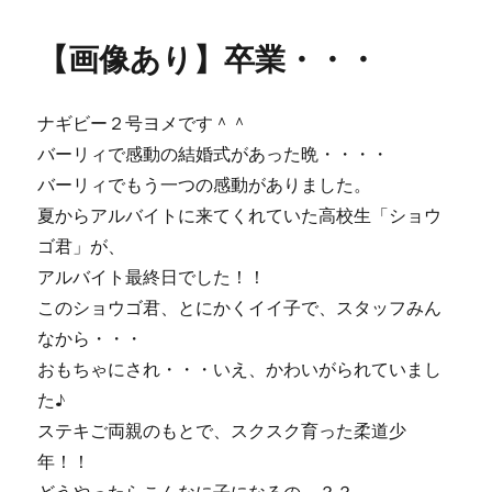
日:
ゴ
あ
リ
り】
【画像あり】卒業・・・
ー
ピ
リ
リ
ナギビー２号ヨメです＾＾
ッ
と
バーリィで感動の結婚式があった晩・・・・
効
バーリィでもう一つの感動がありました。
い
夏からアルバイトに来てくれていた高校生「ショウ
た・・・
ニ
ゴ君」が、
ク
アルバイト最終日でした！！
イ
このショウゴ君、とにかくイイ子で、スタッフみん
ヤ
ツ
なから・・・
＾
おもちゃにされ・・・いえ、かわいがられていまし
＾
た♪
に
ステキご両親のもとで、スクスク育った柔道少
年！！