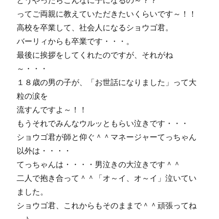
どうやったらこんなに子になるの～？？
ってご両親に教えていただきたいくらいです～！！
高校を卒業して、社会人になるショウゴ君。
バーリィからも卒業です・・・。
最後に挨拶をしてくれたのですが、それがね
～・・・
１８歳の男の子が、「お世話になりました」って大
粒の涙を
流すんですよ～！！
もうそれでみんなウルッともらい泣きです・・・
ショウゴ君が師と仰ぐ＾＾マネージャーてっちゃん
以外は・・・・
てっちゃんは・・・・男泣きの大泣きです＾＾
二人で抱き合って＾＾「オ～イ、オ～イ」泣いてい
ました。
ショウゴ君、これからもそのままで＾＾頑張ってね