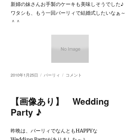
新婦の妹さんお手製のケーキも美味しそうでした♪
ワタシも、もう一回バーリィで結婚式したいなぁ～
＾＾
投
カ
【画
2010年1月25日
バーリィ
コメント
稿
テ
像
日:
ゴ
あ
リ
り】
【画像あり】 Wedding
ー
ウ
エ
Party ♪
デ
ィ
ン
昨晩は、バーリィでなんともHAPPYな
グ
Wedding Partyがありました～♪