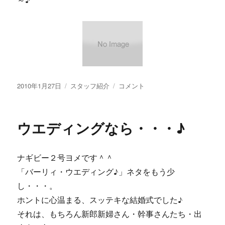
～♪
投
カ
【画
2010年1月27日
スタッフ紹介
コメント
稿
テ
像
日:
ゴ
あ
リ
り】
ウエディングなら・・・♪
ー
卒
業・・・
に
ナギビー２号ヨメです＾＾
「バーリィ・ウエディング♪」ネタをもう少
し・・・。
ホントに心温まる、スッテキな結婚式でした♪
それは、もちろん新郎新婦さん・幹事さんたち・出