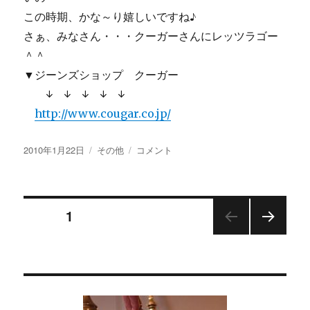
この時期、かな～り嬉しいですね♪
さぁ、みなさん・・・クーガーさんにレッツラゴー
＾＾
▼ジーンズショップ クーガー
↓ ↓ ↓ ↓ ↓
http://www.cougar.co.jp/
投
カ
ジ
2010年1月22日
その他
コメント
稿
テ
ー
日:
ゴ
ン
リ
ズ
投
ー
シ
ページ
1
ョ
ッ
次の
稿
プ・
ペー
ク
ジ
の
ー
ガ
ー