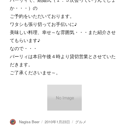
バーリィで、結婚式（１．５次会っていうんでしょ
か・・・）の
ご予約をいただいております。
ワタシも張り切ってお手伝いに♪
美味しい料理、幸せ～な雰囲気・・・また紹介させ
てもらいます♪
なので・・・
バーリィは本日午後４時より貸切営業とさせていた
だきます。
ご了承くださいませ～。
投
投
カ
Nagisa Beer
2010年1月23日
グルメ
稿
稿
テ