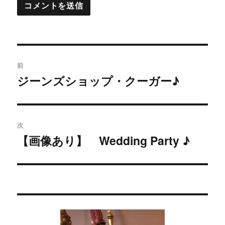
投
前
稿
ジーンズショップ・クーガー♪
過
去
ナ
の
ビ
投
次
稿:
ゲ
【画像あり】 Wedding Party ♪
次
の
ー
投
シ
稿:
ョ
ン