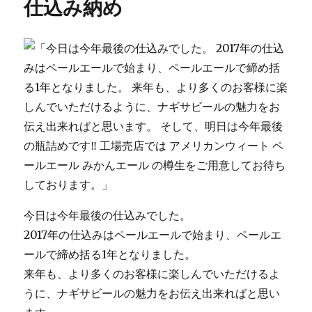
仕込み納め
ー
ダ
ウ
ン
花
火
に
今日は今年最後の仕込みでした。
2017年の仕込みはペールエールで始まり、ペールエ
ールで締め括る1年となりました。
来年も、より多くのお客様に楽しんでいただけるよ
うに、ナギサビールの魅力をお伝え出来ればと思い