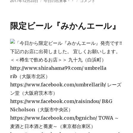
投
カ
〜
2017年12月23日
今日の出来事・・
コメント
稿
テ
年
日:
ゴ
末
リ
年
限定ビール『みかんエール』
ー
始
営
業
の
お
知
ら
せ〜
に