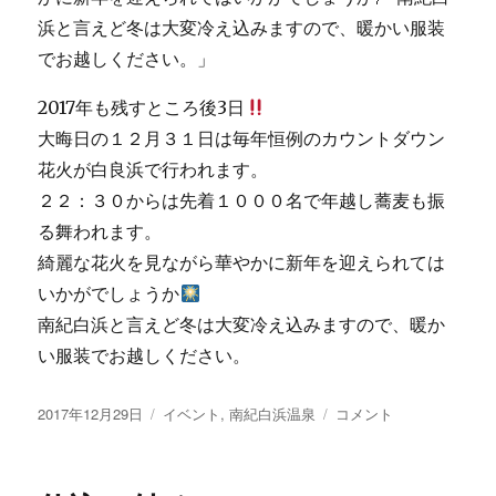
2017年も残すところ後3日
大晦日の１２月３１日は毎年恒例のカウントダウン
花火が白良浜で行われます。
２２：３０からは先着１０００名で年越し蕎麦も振
る舞われます。
綺麗な花火を見ながら華やかに新年を迎えられては
いかがでしょうか
南紀白浜と言えど冬は大変冷え込みますので、暖か
い服装でお越しください。
投
カ
カ
2017年12月29日
イベント
,
南紀白浜温泉
コメント
稿
テ
ウ
日:
ゴ
ン
リ
ト