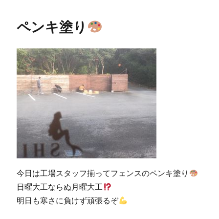
日:
ゴ
ぼ
リ
り!!
ペンキ塗り
ー
に
今日は工場スタッフ揃ってフェンスのペンキ塗り
日曜大工ならぬ月曜大工
明日も寒さに負けず頑張るぞ