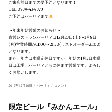
ご来店前日までの要予約となります！
TEL 0739-43-7373
ご予約はバーリィまで
〜年末年始営業のお知らせ〜
直営レストランバーリィは12月23日(土)〜1月8日
(月)営業時間が11:00〜21:30(ラストオーダー21:00)
となります。
また、年内は水曜定休日ですが、年始の1月3日水曜
日は工場、バーリィともに休まず営業です。よろし
くお願いします。
投
カ
ク
2017年12月19日
バーリィ
コメント
稿
テ
リ
日:
ゴ
ス
リ
マ
限定ビール『みかんエール』
ー
ス
デ