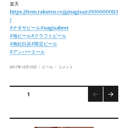
楽天
https://item.rakuten.co.jp/nagisa/c/0000000113
/
#ナギサビール
#nagisabeer
#地ビール
#クラフトビール
#南紀白浜
#限定ビール
#アンバーエール
投
カ
限
2017年12月10日
ビール
コメント
稿
テ
定
日:
ゴ
ビ
リ
ー
投
ー
ル
ページ
1
「ア
ン
次の
稿
バ
ペー
ー
ジ
の
エ
ー