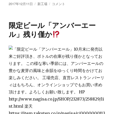
投
カ
ペ
2017年12月11日
新工場
コメント
稿
テ
ン
日:
ゴ
キ
リ
塗
限定ビール「アンバーエー
ー
り
ル」残り僅か
に