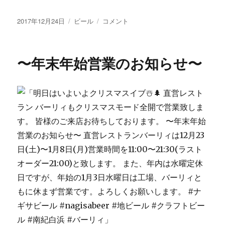
投
カ
明
2017年12月24日
ビール
コメント
稿
テ
日
日:
ゴ
は
リ
ク
〜年末年始営業のお知らせ〜
ー
リ
ス
マ
ス
に