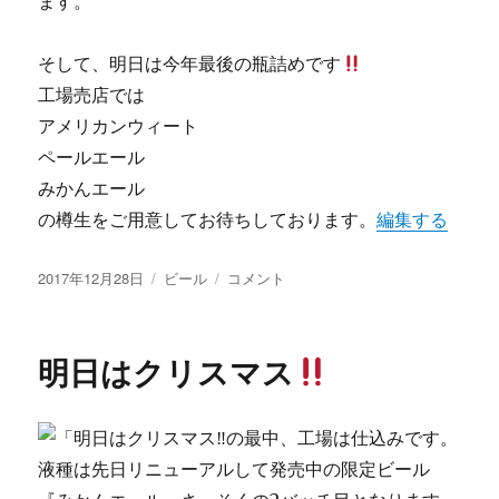
ます。
そして、明日は今年最後の瓶詰めです
工場売店では
アメリカンウィート
ペールエール
みかんエール
の樽生をご用意してお待ちしております。
編集する
投
カ
仕
2017年12月28日
ビール
コメント
稿
テ
込
日:
ゴ
み
リ
納
明日はクリスマス
ー
め
に