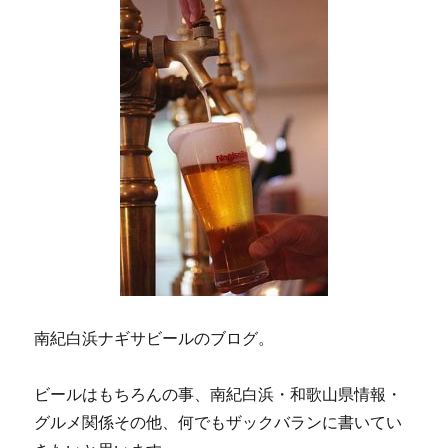
ペ
ル」
残
り
ー
僅
か
ジ
に
送
り
南紀白浜ナギサビールのブログ。
ビールはもちろんの事、南紀白浜・和歌山県情報・
グルメ関係その他、何でもザックバランに書いてい