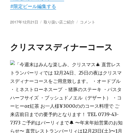
#限定ビール
編集する
投
カ
限
2017年12月21日
取り扱い店ご紹介
コメント
稿
テ
定
日:
ゴ
ビ
リ
ー
クリスマスディナーコース
ー
ル
『み
か
ん
エ
ー
ル』
に