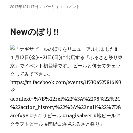
投
カ
限
2017年12月17日
バーリィ
コメント
稿
テ
定
日:
ゴ
ビ
リ
ー
Newのぼり!!
ー
ル
『み
か
ん
エ
ー
ル』
に