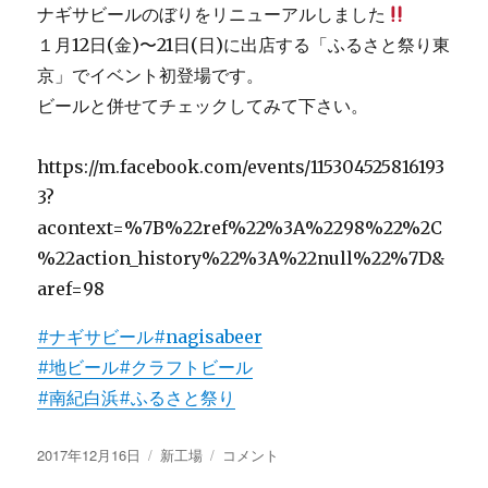
ナギサビールのぼりをリニューアルしました
１月12日(金)〜21日(日)に出店する「ふるさと祭り東
京」でイベント初登場です。
ビールと併せてチェックしてみて下さい。
https://m.facebook.com/events/115304525816193
3?
acontext=%7B%22ref%22%3A%2298%22%2C
%22action_history%22%3A%22null%22%7D&
aref=98
#ナギサビール
#nagisabeer
#地ビール
#クラフトビール
#南紀白浜
#ふるさと祭り
投
カ
New
2017年12月16日
新工場
コメント
稿
テ
の