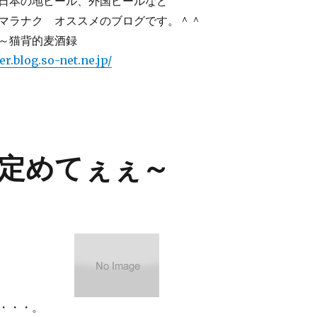
日本の地ビール、外国ビールなど
マラナク オススメのブログです。＾＾
～猫背的麦酒録
er.blog.so-net.ne.jp/
定めてぇぇ～
・・・。