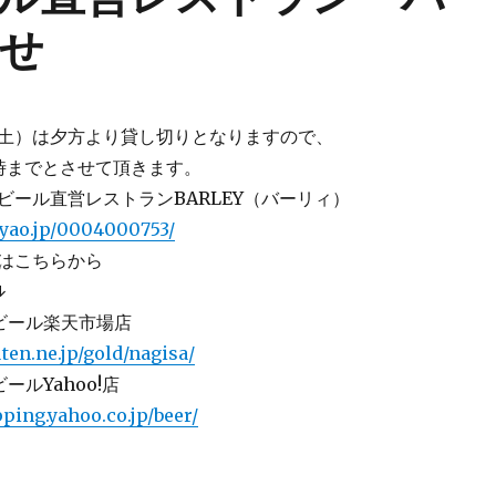
せ
土）は夕方より貸し切りとなりますので、
3時までとさせて頂きます。
ビール直営レストランBARLEY（バーリィ）
gyao.jp/0004000753/
はこちらから
↓
ビール楽天市場店
ten.ne.jp/gold/nagisa/
ールYahoo!店
pping.yahoo.co.jp/beer/