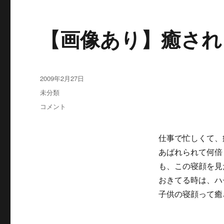
ス
ト
ラ
【画像あり】癒され
ン
「バ
ー
リ
ィ」
投
2009年2月27日
か
稿
カ
未分類
ら
日:
テ
の
【画
コメント
ゴ
お
像
リ
知
あ
ー
ら
り】
仕事で忙しくて、
せ
癒
あばれられて何倍
に
さ
も、この寝顔を見
れ
ま
おきてる時は、ハ
す・・
子供の寝顔って癒
に