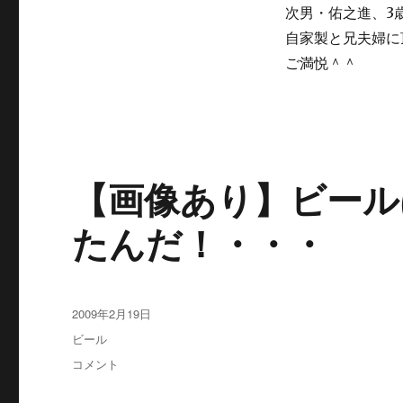
狙
次男・佑之進、3
い
自家製と兄夫婦に
を
定
ご満悦＾＾
め
て
ぇ
ぇ
～
に
【画像あり】ビール
たんだ！・・・
投
2009年2月19日
稿
カ
ビール
日:
テ
【画
コメント
ゴ
像
リ
あ