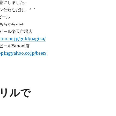
態にしました。
ン仕込むだけ。＾＾
ビール
らから↓↓↓
ビール楽天市場店
ten.ne.jp/gold/nagisa/
ールYahoo!店
pping.yahoo.co.jp/beer/
リルで