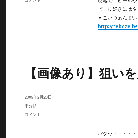
現地で生ビールや
ゴ
い
ビール好きにはタ
リ
つ
ー
▼こいつぁんまい
ぁ
ん
http://nekoze-be
ま
い
～
猫
背
的
【画像あり】狙いを
麦
酒
録・・・
＾
＾
投
2009年2月20日
に
稿
カ
未分類
日:
テ
【画
コメント
ゴ
像
リ
あ
ー
り】
パクッ・・・・・