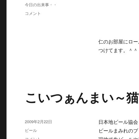
稿
カ
今日の出来事・・
日:
テ
【画
コメント
ゴ
像
リ
あ
ー
り】
電
仁のお部屋にロー
動
つけてます。＾＾
ド
リ
ル
で
に
こいつぁんまい～猫
投
2009年2月22日
日本地ビール協会
稿
カ
ビール
ビールまみれのブ
日:
テ
こ
コメント