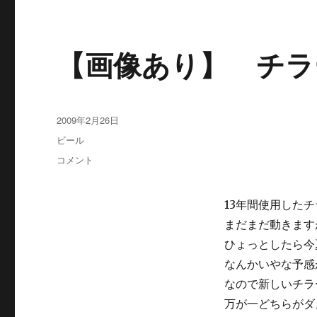
【画像あり】 チラ
投
2009年2月26日
稿
カ
ビール
日:
テ
【画
コメント
ゴ
像
リ
あ
ー
り】
13年間使用した
チ
まだまだ動きます
ラ
ひょっとしたら今
ー
に
なんかいやな予感
なので新しいチラ
万が一どちらがダ