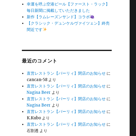
幸運を呼ぶ空港ビール【ファースト・ラック】
毎日新聞に掲載していただきました
新作【ラムレーズンサンド】コラボ
【クラシック・デュンケルヴァイツェン】終売
間近です
最近のコメント
直営レストラン【バーリィ】閉店のお知らせ
に
cancan-58
より
直営レストラン【バーリィ】閉店のお知らせ
に
Nagisa Beer
より
直営レストラン【バーリィ】閉店のお知らせ
に
Nagisa Beer
より
直営レストラン【バーリィ】閉店のお知らせ
に
K.Kubo
より
直営レストラン【バーリィ】閉店のお知らせ
に
石割透
より