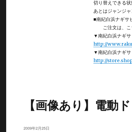
切り替えできる状
あとはジャンジャ
■南紀白浜ナギサ
ご注文は、こち
▼南紀白浜ナギサ
http://www.raku
▼南紀白浜ナギサビ
http://store.sho
【画像あり】電動ド
投
2009年2月25日