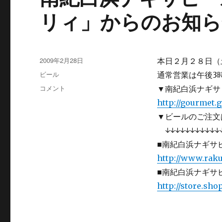
リィ」からのお知ら
投
2009年2月28日
本日２月２８日（
稿
カ
ビール
通常営業は午後
日:
テ
南
コメント
▼南紀白浜ナギサ
ゴ
紀
http://gourmet.
リ
白
ー
▼ビールのご注文
浜
ナ
↓↓↓↓↓↓↓↓↓↓↓
ギ
■南紀白浜ナギサ
サ
http://www.raku
ビ
ー
■南紀白浜ナギサビ
ル
http://store.sho
直
営
レ