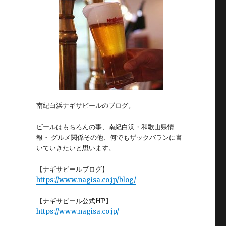
南紀白浜ナギサビールのブログ。
ビールはもちろんの事、南紀白浜・和歌山県情
報・ グルメ関係その他、何でもザックバランに書
いていきたいと思います。
【ナギサビールブログ】
https://www.nagisa.co.jp/blog/
【ナギサビール公式HP】
https://www.nagisa.co.jp/