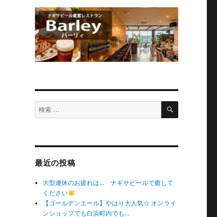
検
検
索
索
対
象:
最近の投稿
大型連休のお疲れは… ナギサビールで癒して
ください
【ゴールデンエール】やはり大人気☆ オンライ
ンショップでも白浜町内でも…