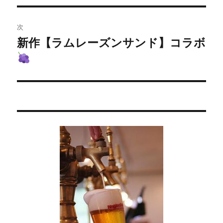
ビ
投
稿:
ゲ
次
新作【ラムレーズンサンド】コラボ
次
ー
の
シ
投
稿:
ョ
ン