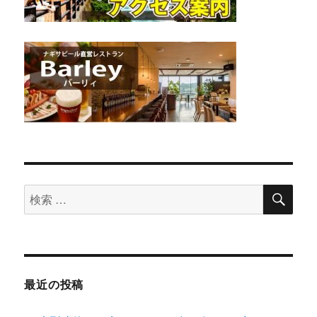
検
検
索
索
対
象:
最近の投稿