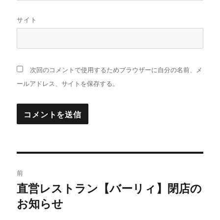
サイト
次回のコメントで使用するためブラウザーに自分の名前、メ
ールアドレス、サイトを保存する。
投
前
稿
直営レストラン【バーリィ】閉店の
過
お知らせ
去
ナ
の