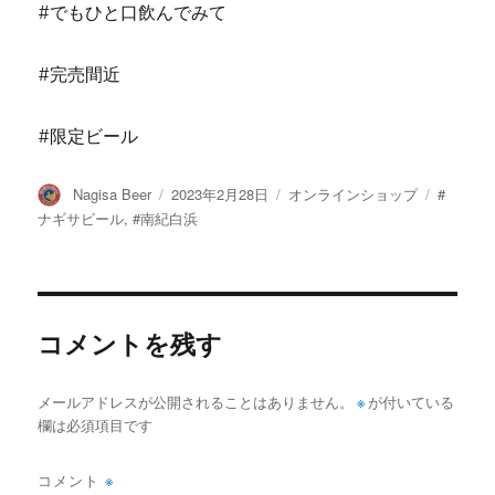
#でもひと口飲んでみて
#完売間近
#限定ビール
投
投
カ
タ
Nagisa Beer
2023年2月28日
オンラインショップ
#
稿
稿
テ
グ
ナギサビール
,
#南紀白浜
者
日:
ゴ
リ
ー
コメントを残す
メールアドレスが公開されることはありません。
※
が付いている
欄は必須項目です
コメント
※