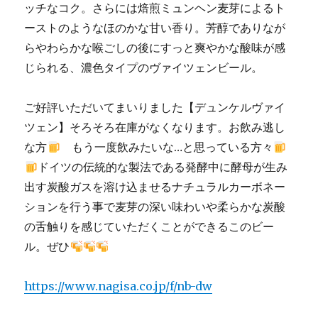
ッチなコク。さらには焙煎ミュンヘン麦芽によるト
ーストのようなほのかな甘い香り。芳醇でありなが
らやわらかな喉ごしの後にすっと爽やかな酸味が感
じられる、濃色タイプのヴァイツェンビール。
ご好評いただいてまいりました【デュンケルヴァイ
ツェン】そろそろ在庫がなくなります。お飲み逃し
な方
もう一度飲みたいな…と思っている方々
ドイツの伝統的な製法である発酵中に酵母が生み
出す炭酸ガスを溶け込ませるナチュラルカーボネー
ションを行う事で麦芽の深い味わいや柔らかな炭酸
の舌触りを感じていただくことができるこのビー
ル。ぜひ
https://www.nagisa.co.jp/f/nb-dw