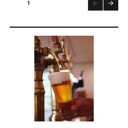
投
ページ
1
次の
稿
ペー
ジ
の
ペ
ー
ジ
送
り