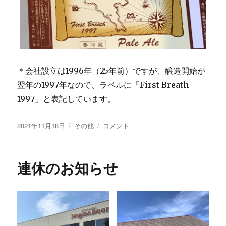
＊会社設立は1996年（25年前）ですが、醸造開始が
翌年の1997年なので、ラベルに「First Breath
1997」と表記しています。
投
カ
お
2021年11月18日
その他
コメント
稿
テ
か
日:
ゴ
げ
リ
さ
連休のお知らせ
ー
ま
で
25
年
に