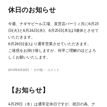
ー
ン
休日のお知らせ
臨
時
休
今週、ナギサビール工場、直営店バーリィ共に6月23
業
の
日(火)と6月24日(水)、6月25日(木)は3連休とさせて
お
いただきます。
知
6月26日(金)より通常営業させていただきます。
ら
せ】
ご迷惑をお掛け致しますが、何卒ご理解のほどよろ
に
しくお願いいたします。
投
カ
休
2015年6月22日
その他
コメント
稿
テ
日
日:
ゴ
の
リ
お
【お知らせ】
ー
知
ら
せ
4月29日（水）は通常定休日ですが、祝日の為、ナ
に