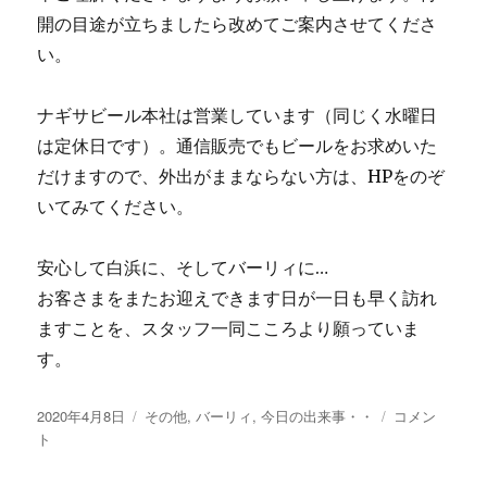
開の目途が立ちましたら改めてご案内させてくださ
い。
ナギサビール本社は営業しています（同じく水曜日
は定休日です）。通信販売でもビールをお求めいた
だけますので、外出がままならない方は、HPをのぞ
いてみてください。
安心して白浜に、そしてバーリィに…
お客さまをまたお迎えできます日が一日も早く訪れ
ますことを、スタッフ一同こころより願っていま
す。
投
カ
【レ
2020年4月8日
その他
,
バーリィ
,
今日の出来事・・
コメン
稿
テ
ス
ト
日:
ゴ
ト
リ
ラ