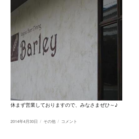
休まず営業しておりますので、みなさまぜひ～♪
投
カ
【画
2014年4月30日
その他
コメント
稿
テ
像
日:
ゴ
あ