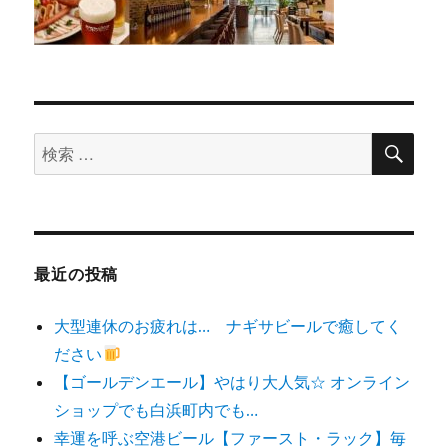
検
検
索
索
対
象:
最近の投稿
大型連休のお疲れは… ナギサビールで癒してく
ださい
【ゴールデンエール】やはり大人気☆ オンライン
ショップでも白浜町内でも…
幸運を呼ぶ空港ビール【ファースト・ラック】毎