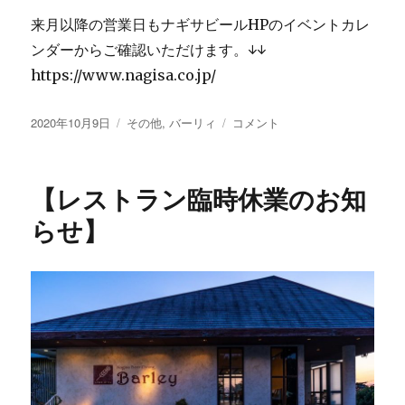
来月以降の営業日もナギサビールHPのイベントカレ
ンダーからご確認いただけます。↓↓
https://www.nagisa.co.jp/
投
カ
〜
2020年10月9日
その他
,
バーリィ
コメント
稿
テ
連
日:
ゴ
休
リ
の
【レストラン臨時休業のお知
ー
お
知
らせ】
ら
せ〜
に