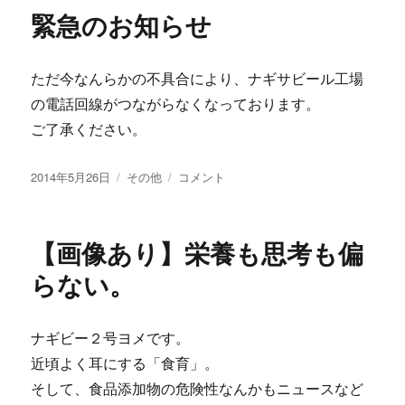
リ
日
緊急のお知らせ
ー
（火）、
22
日
ただ今なんらかの不具合により、ナギサビール工場
（水）、
23
の電話回線がつながらなくなっております。
日
ご了承ください。
（木）
三
投
カ
緊
連
2014年5月26日
その他
コメント
稿
テ
急
休
日:
ゴ
の
の
リ
お
ご
【画像あり】栄養も思考も偏
ー
知
案
ら
内
らない。
せ
に
に
ナギビー２号ヨメです。
近頃よく耳にする「食育」。
そして、食品添加物の危険性なんかもニュースなど