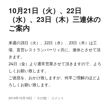
リ
せ】
10月21日（火）、22日
ー
に
（水）、23日（木）三連休の
ご案内
来週の21日（火）、22日（水）、23日（木）は工
場、直営レストランバーリィ共に、連休とさせて頂
きます。
24日（金）より通常営業させて頂きますので、よろ
しくお願い致します。
ご迷惑を、おかけ致しますが、何卒ご理解のほどよ
ろしくお願い致します。
投
カ
10
2014年10月19日
その他
コメント
稿
テ
月
日:
ゴ
21