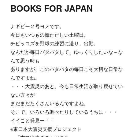
リ
り】
BOOKS FOR JAPAN
ー
栄
養
も
ナギビー２号ヨメです。
思
考
今日もいつもの慌ただしい土曜日。
も
チビッコズを野球の練習に送り、出勤。
偏
なんだか毎日バタバタして、ゆっくりしたいな～な
ら
な
んて思う時も
い。
ありますが、このバタバタの毎日こそ大切な日常な
に
んですよね。
・・・大震災のあと、今も日常生活が取り戻せてい
ない方々が
まだまだたくさんいるんですよね。
そこで、いろいろ調べたりしているうちに・・・
イイこと発見ー！！
※東日本大震災支援プロジェクト