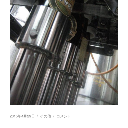
投
カ
【お
2015年4月29日
その他
コメント
稿
テ
知
日:
ゴ
ら