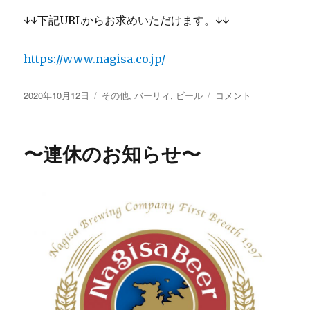
↓↓下記URLからお求めいただけます。↓↓
https://www.nagisa.co.jp/
投
カ
連
2020年10月12日
その他
,
バーリィ
,
ビール
コメント
稿
テ
休
日:
ゴ
の
リ
お
〜連休のお知らせ〜
ー
知
ら
せ
に