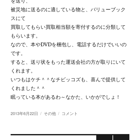
を送り、
被災地に送るのに適している物と、バリューブック
スにて
買取してもらい買取相当額を寄付するのに分類して
もらいます。
なので、本やDVDを梱包し、電話するだけでいいの
です。
すると、送り状をもった運送会社の方が取りにいて
くれます。
いつもはケチ＾＾なチビッコズも、喜んで提供して
くれました＾＾
眠っている本があるわ～なかた、いかがでしょ！
投
カ
BOOKS
2013年6月22日
その他
コメント
稿
テ
FOR
日:
ゴ
JAPAN
リ
に
ー