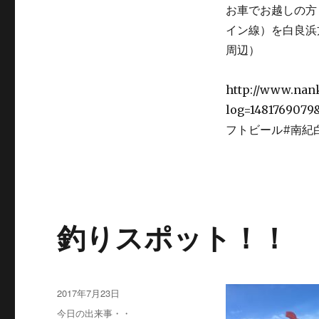
お車でお越しの方
イン線）を白良浜
周辺）
http://www.nan
log=14817690
フトビール#南紀
釣りスポット！！
投
2017年7月23日
稿
カ
今日の出来事・・