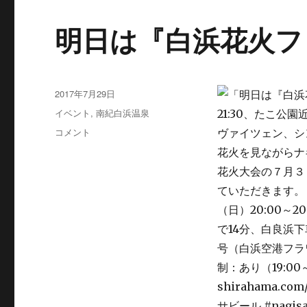
明日は『白浜花火フ
投
2017年7月29日
稿
カ
イベント
,
南紀白浜温泉
日:
テ
明
コメント
ゴ
日
リ
は
ー
『白
浜
花
火
フ
ェ
ス
テ
ィ
バ