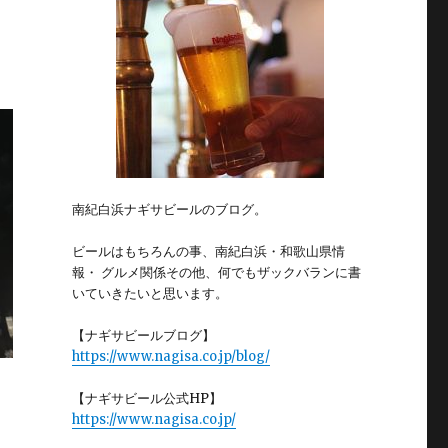
南紀白浜ナギサビールのブログ。
ビールはもちろんの事、南紀白浜・和歌山県情
報・ グルメ関係その他、何でもザックバランに書
いていきたいと思います。
【ナギサビールブログ】
https://www.nagisa.co.jp/blog/
【ナギサビール公式HP】
https://www.nagisa.co.jp/