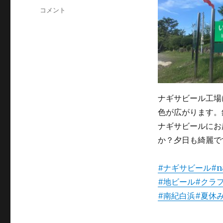
日:
テ
釣
コメント
ゴ
り
リ
ス
ー
ポ
ッ
ト！！
に
ナギサビール工場
色が広がります。
ナギサビールにお
か？夕日も綺麗で
#ナギサビール
#n
#地ビール
#クラ
#南紀白浜
#夏休