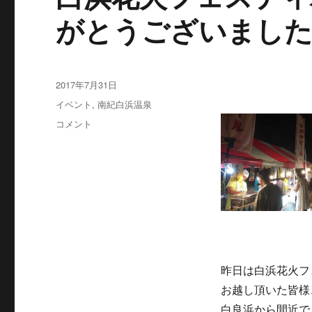
がとうございまし
投
2017年7月31日
稿
カ
イベント
,
南紀白浜温泉
日:
テ
白
コメント
ゴ
浜
リ
花
ー
火
フ
ェ
ス
テ
ィ
バ
ル
昨日は白浜花火フ
お
お越し頂いた皆様
越
白良浜から間近で