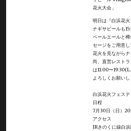
ル』
に
明日は『白浜花火
ナギサビールも15
ペールエールと樽
セージをご用意し
花火を見ながらナ
尚、直営レストラ
は11:00〜19:3
よろしくお願いし
白浜花火フェステ
日程
7月30日（日）20:
アクセス
JRきのくに線白