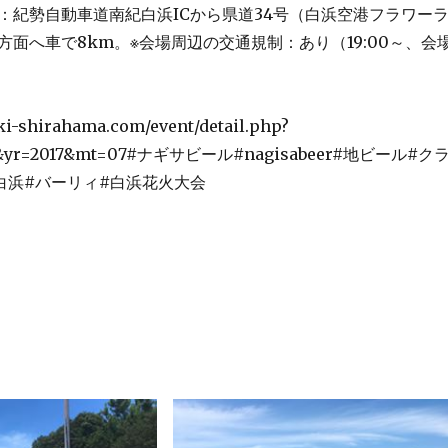
：紀勢自動車道南紀白浜ICから県道34号（白浜空港フラワー
方面へ車で8km。※会場周辺の交通規制：あり（19:00～、会
ki-shirahama.com/event/detail.php?
79&yr=2017&mt=07#ナギサビール#nagisabeer#地ビール#ク
白浜#バーリィ#白浜花火大会