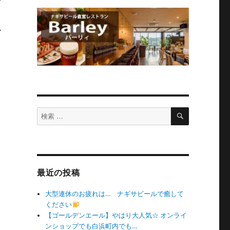
検
検
索
索
対
象:
最近の投稿
大型連休のお疲れは… ナギサビールで癒して
ください
【ゴールデンエール】やはり大人気☆ オンライ
ンショップでも白浜町内でも…