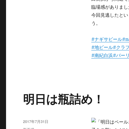
し
い
臨場感がありまし
た
今回見逃したとい
だ
う。
き
あ
り
#ナギサビール
#n
が
#地ビール
#クラ
と
う
#南紀白浜
#バー
ご
ざ
い
ま
し
た。
明日は瓶詰め！
に
投
2017年7月31日
稿