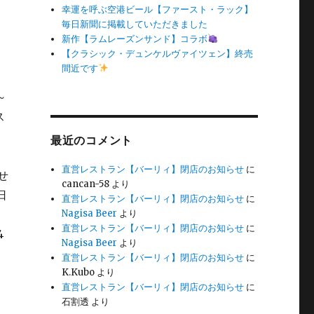
幸運を呼ぶ空港ビール【ファースト・ラック】
毎日新聞に掲載していただきました
新作【ラムレーズンサンド】コラボ
【クラシック・デュンケルヴァイツェン】終売
間近です
最近のコメント
直営レストラン【バーリィ】閉店のお知らせ
に
cancan-58
より
直営レストラン【バーリィ】閉店のお知らせ
に
Nagisa Beer
より
直営レストラン【バーリィ】閉店のお知らせ
に
Nagisa Beer
より
直営レストラン【バーリィ】閉店のお知らせ
に
K.Kubo
より
直営レストラン【バーリィ】閉店のお知らせ
に
石割透
より