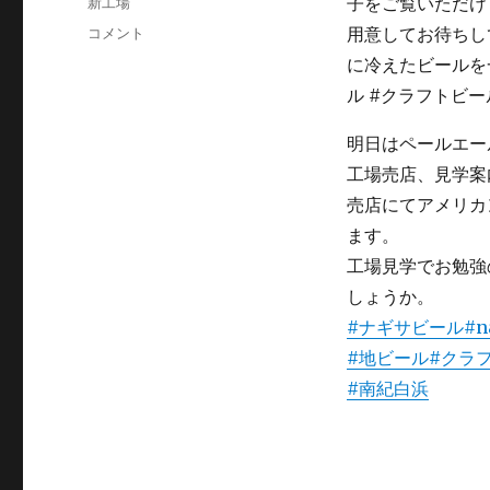
カ
新工場
日:
テ
明
コメント
ゴ
日
リ
は
ー
瓶
詰
明日はペールエー
め！
に
工場売店、見学案
売店にてアメリカ
ます。
工場見学でお勉強
しょうか。
#ナギサビール
#n
#地ビール
#クラ
#南紀白浜