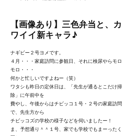
稿
テ
像
日:
ゴ
あ
リ
り】
【画像あり】三色弁当と、カ
ー
ブ
ー
ワイイ新キャラ♪
ス
増
量・
ナギビー２号ヨメです。
も
４月・・・家庭訪問に参観日、それに検尿やらモロ
ち
増
モロ・・・
量・
何かと忙しいですよねー（笑）
か
ワタシも昨日の定休日は、「先生が通るとこだけ掃
わ
い
除」に午前中を
さ
費やし、午後からはチビッコ１号・２号の家庭訪問
増
で、先生方から
量
♪
チビッコズの学校の様子などを伺いましたー！
に
ま、予想通り＾＾１号、家でも学校でもまーったく