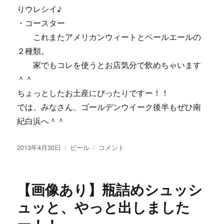
りウレシイ♪
・コースター
これまたアメリカンウィートとペールエールの
２種類。
家でもコレを使うとお店気分で飲めちゃいます
＾＾
ちょっとしたお土産にぴったりですー！！
では、みなさん、ゴールデンウイーク後半もぜひ南
紀白浜へ＾＾
投
カ
【画
2013年4月30日
ビール
コメント
稿
テ
像
日:
ゴ
あ
リ
り】
【画像あり】瓶詰めシュッシ
ー
満
足
ュッと、やっと出しました
ピ
ザ