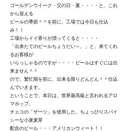
ゴールデンウイーク・父の日・夏・・・・と、これ
う
と、
から迎える
Ｇ
ビールの季節＾＾を前に、工場では今日も仕込
Ｗ
み！！
の
お
工場からイイ香りが漂ってくると・・・・
知
「出来たてのビールちょうだい～。」と、来てくれ
ら
るお客様が
せ
～
いらっしゃるのですが・・・・ビールはすぐには出
♪
来ません＾＾
に
ので、繁忙期を前に、出来る限りどんどん＾＾仕込
んでいきます。
ということで、本日は、世界最高級と言われるアロ
マホップ、
チェコの「ザーツ」を使用した、ちょっぴりスパイ
シーな小麦麦芽
配合のビール・・・アメリカンウィート！！