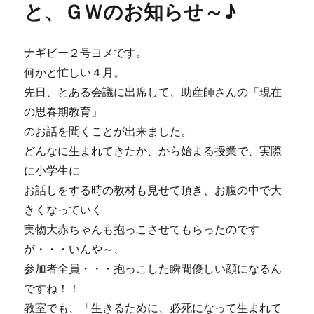
詰
と、ＧＷのお知らせ～♪
め
シ
ュ
ナギビー２号ヨメです。
ッ
何かと忙しい４月。
シ
ュ
先日、とある会議に出席して、助産師さんの「現在
ッ
の思春期教育」
と、
のお話を聞くことが出来ました。
や
っ
どんなに生まれてきたか、から始まる授業で、実際
と
に小学生に
出
お話しをする時の教材も見せて頂き、お腹の中で大
し
ま
きくなっていく
し
実物大赤ちゃんも抱っこさせてもらったのです
た
が・・・いんや～、
ー！！
に
参加者全員・・・抱っこした瞬間優しい顔になるん
ですね！！
教室でも、「生きるために、必死になって生まれて