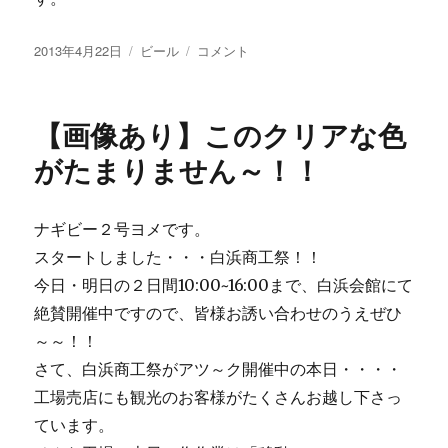
投
カ
【画
2013年4月22日
ビール
コメント
稿
テ
像
日:
ゴ
あ
リ
り】
【画像あり】このクリアな色
ー
ど
ん
がたまりません～！！
ど
ん
仕
ナギビー２号ヨメです。
込
スタートしました・・・白浜商工祭！！
み
ー
今日・明日の２日間10:00~16:00まで、白浜会館にて
と、
絶賛開催中ですので、皆様お誘い合わせのうえぜひ
ハ
～～！！
ン
バ
さて、白浜商工祭がアツ～ク開催中の本日・・・・
ー
工場売店にも観光のお客様がたくさんお越し下さっ
ガ
ています。
ー。