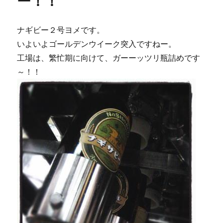
ー！！
と、
や
っ
ナギビー２号ヨメです。
ぱ
いよいよゴールデンウイーク突入ですねー。
り
工場は、繁忙期に向けて、ガーーッツリ瓶詰めです
人
気
～！！
者
♪
に