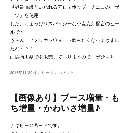
世界最高級といわれるアロマホップ、チェコの「ザ
ーツ」を使用
した、ちょっぴりスパイシーな小麦麦芽配合のビー
ルです。
う～ん、アメリカンウィート飲みたくなってきまし
たね～＾＾
白浜商工祭でも販売しておりますので、ぜひ～♪
投
カ
【画
2013年4月20日
ビール
コメント
稿
テ
像
日:
ゴ
あ
リ
り】
【画像あり】ブース増量・も
ー
こ
の
ち増量・かわいさ増量♪
ク
リ
ア
ナギビー２号ヨメです。
な