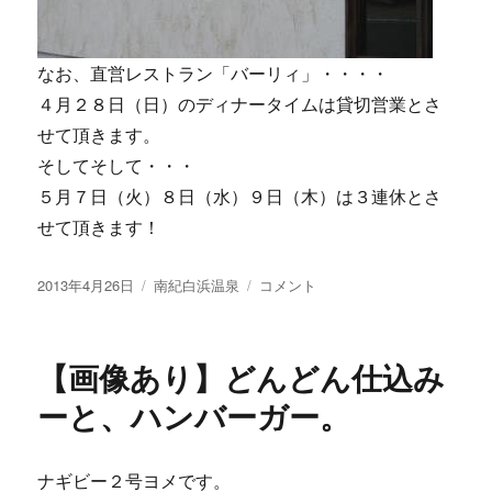
なお、直営レストラン「バーリィ」・・・・
４月２８日（日）のディナータイムは貸切営業とさ
せて頂きます。
そしてそして・・・
５月７日（火）８日（水）９日（木）は３連休とさ
せて頂きます！
投
カ
【画
2013年4月26日
南紀白浜温泉
コメント
稿
テ
像
日:
ゴ
あ
リ
り】
【画像あり】どんどん仕込み
ー
う
す
ーと、ハンバーガー。
い
え
ん
ナギビー２号ヨメです。
ど