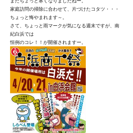
またちょっと寒くなりましたねー。
色
が
家庭訪問の掃除に合わせて、片づけたコタツ・・・
た
ちょっと悔やまれます～。
ま
さて、ちょっと雨マークが気になる週末ですが、南
り
ま
紀白浜では
せ
恒例のコレ！！が開催されますー。
ん
～！！
に