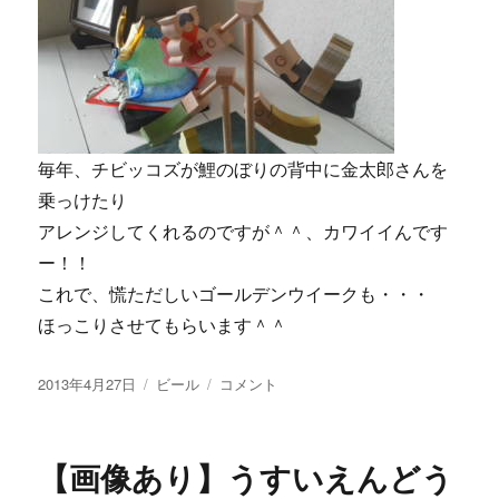
毎年、チビッコズが鯉のぼりの背中に金太郎さんを
乗っけたり
アレンジしてくれるのですが＾＾、カワイイんです
ー！！
これで、慌ただしいゴールデンウイークも・・・
ほっこりさせてもらいます＾＾
投
カ
【画
2013年4月27日
ビール
コメント
稿
テ
像
日:
ゴ
あ
リ
り】
【画像あり】うすいえんどう
ー
瓶