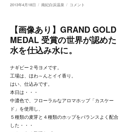
投
カ
【画
2013年4月18日
南紀白浜温泉
コメント
稿
テ
像
日:
ゴ
あ
リ
り】
【画像あり】GRAND GOLD
ー
三
色
MEDAL 受賞の世界が認めた
弁
水を仕込み水に。
当
と、
カ
ワ
ナギビー２号ヨメです。
イ
工場は、ほわ～んとイイ香り。
イ
はい、仕込みです。
新
キ
本日は・・・
ャ
中濃色で、フローラルなアロマホップ「カスケー
ラ
ド」を使用し、
♪
に
５種類の麦芽と４種類のホップをバランスよく配合
した・・・