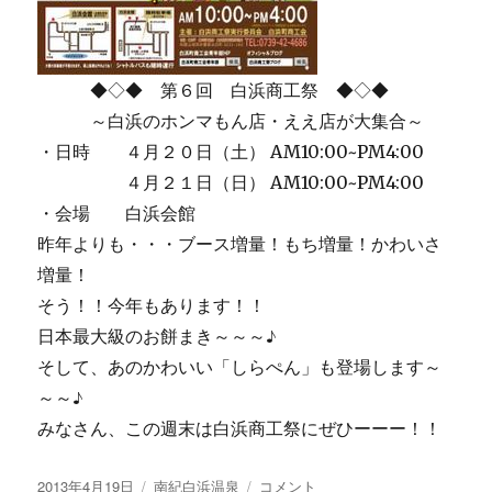
◆◇◆ 第６回 白浜商工祭 ◆◇◆
～白浜のホンマもん店・ええ店が大集合～
・日時 ４月２０日（土） AM10:00~PM4:00
４月２１日（日） AM10:00~PM4:00
・会場 白浜会館
昨年よりも・・・ブース増量！もち増量！かわいさ
増量！
そう！！今年もあります！！
日本最大級のお餅まき～～～♪
そして、あのかわいい「しらぺん」も登場します～
～～♪
みなさん、この週末は白浜商工祭にぜひーーー！！
投
カ
【画
2013年4月19日
南紀白浜温泉
コメント