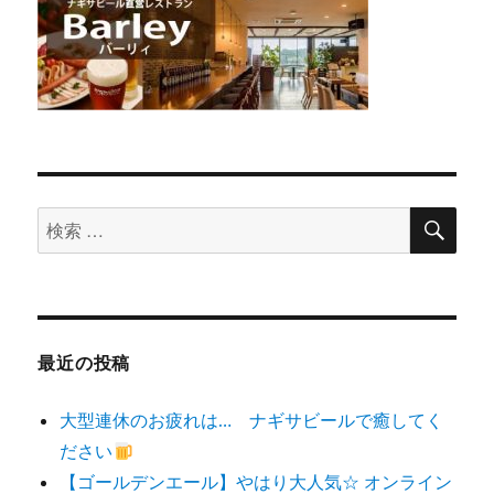
検
検
索
索
対
象:
最近の投稿
大型連休のお疲れは… ナギサビールで癒してく
ださい
【ゴールデンエール】やはり大人気☆ オンライン