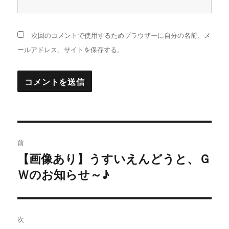
次回のコメントで使用するためブラウザーに自分の名前、メ
ールアドレス、サイトを保存する。
投
前
稿
【画像あり】うすいえんどうと、Ｇ
過
Ｗのお知らせ～♪
去
ナ
の
ビ
投
稿:
ゲ
次