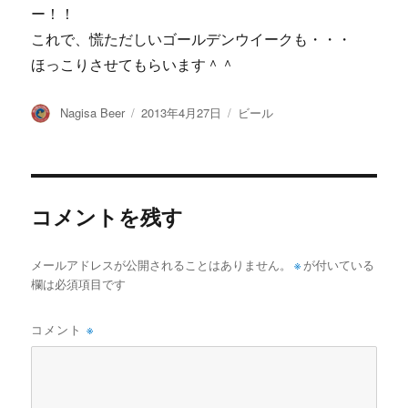
ー！！
これで、慌ただしいゴールデンウイークも・・・
ほっこりさせてもらいます＾＾
投
投
カ
Nagisa Beer
2013年4月27日
ビール
稿
稿
テ
者
日:
ゴ
リ
ー
コメントを残す
メールアドレスが公開されることはありません。
※
が付いている
欄は必須項目です
コメント
※