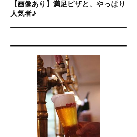
【画像あり】満足ピザと、やっぱり
次
ー
人気者♪
の
シ
投
稿:
ョ
ン