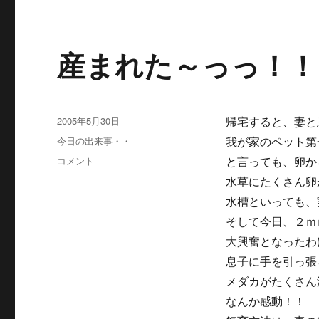
産まれた～っっ！！
投
2005年5月30日
帰宅すると、妻と
稿
カ
今日の出来事・・
我が家のペット第
日:
テ
産
コメント
と言っても、卵か
ゴ
ま
水草にたくさん卵
リ
れ
ー
水槽といっても、
た
～
そして今日、２ｍ
っ
大興奮となったわ
っ！！
息子に手を引っ張
に
メダカがたくさん
なんか感動！！