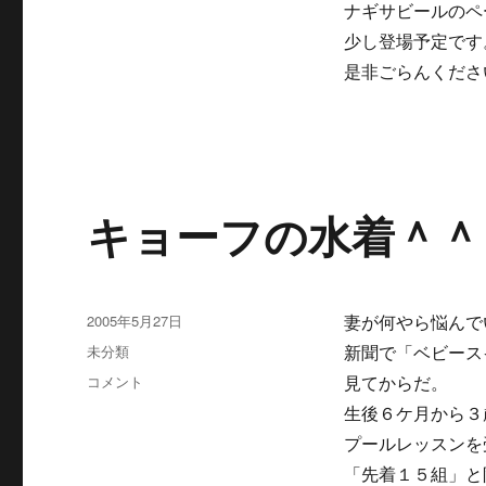
ラ
ナギサビールのペ
リ
ビ
ー
少し登場予定です
ア
ア
是非ごらんくださ
イ
ド
ル
が
露
天
キョーフの水着＾＾
風
呂
で・・・
ゴ
ク
投
2005年5月27日
妻が何やら悩んで
リ
稿
カ
未分類
新聞で「ベビース
ッ
日:
テ
キ
コメント
見てからだ。
と
ゴ
ョ
＾
生後６ケ月から３
リ
ー
＾
ー
プールレッスンを
フ
に
の
「先着１５組」と