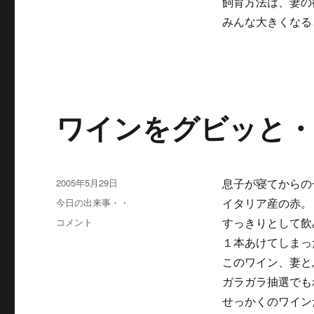
飼育方法は、妻の
みんな大きくなる
ワインをグビッと・
投
2005年5月29日
息子が寝てからの
稿
カ
今日の出来事・・
イタリア産の赤。
日:
テ
ワ
コメント
すっきりとして飲
ゴ
イ
１本あけてしまっ
リ
ン
ー
このワイン、妻と
を
グ
ガラガラ抽選でも
ビ
せっかくのワイン
ッ