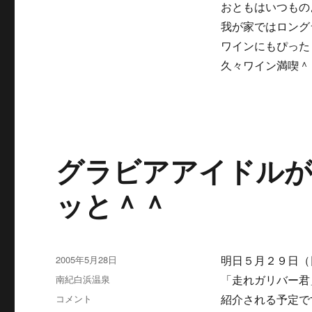
おともはいつもの
と・・・
に
我が家ではロング
ワインにもぴった
久々ワイン満喫＾
グラビアアイドルが
ッと＾＾
投
2005年5月28日
明日５月２９日（
稿
カ
南紀白浜温泉
「走れガリバー君
日:
テ
グ
コメント
紹介される予定で
ゴ