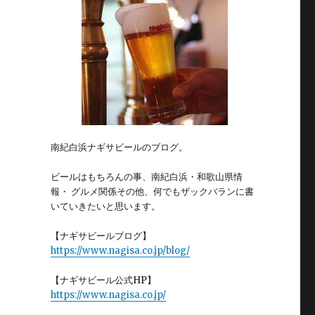
南紀白浜ナギサビールのブログ。
ビールはもちろんの事、南紀白浜・和歌山県情
報・ グルメ関係その他、何でもザックバランに書
いていきたいと思います。
【ナギサビールブログ】
https://www.nagisa.co.jp/blog/
【ナギサビール公式HP】
https://www.nagisa.co.jp/