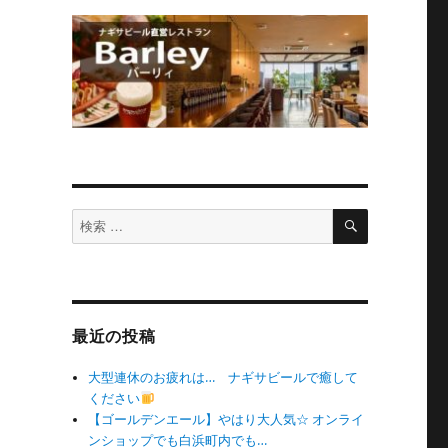
検
検
索
索
対
象:
最近の投稿
大型連休のお疲れは… ナギサビールで癒して
ください
【ゴールデンエール】やはり大人気☆ オンライ
ンショップでも白浜町内でも…