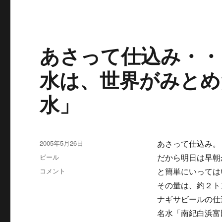
あさって仕込み・・
水は、世界がみとめ
水」
投
2005年5月26日
あさって仕込み。
稿
カ
ビール
だから明日は早朝
日:
テ
あ
コメント
と簡単にいっては
ゴ
さ
その量は、約２ト
リ
っ
ー
ナギサビールの仕
て
仕
名水「南紀白浜富