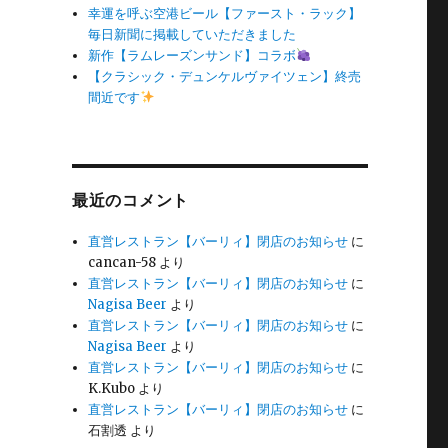
幸運を呼ぶ空港ビール【ファースト・ラック】
毎日新聞に掲載していただきました
新作【ラムレーズンサンド】コラボ
【クラシック・デュンケルヴァイツェン】終売
間近です
最近のコメント
直営レストラン【バーリィ】閉店のお知らせ
に
cancan-58
より
直営レストラン【バーリィ】閉店のお知らせ
に
Nagisa Beer
より
直営レストラン【バーリィ】閉店のお知らせ
に
Nagisa Beer
より
直営レストラン【バーリィ】閉店のお知らせ
に
K.Kubo
より
直営レストラン【バーリィ】閉店のお知らせ
に
石割透
より