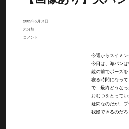
投
2005年5月31日
稿
カ
未分類
日:
テ
【画
コメント
ゴ
像
リ
あ
ー
り】
今週からスイミン
大
今日は、海パンは
ハ
鏡の前でポーズを
シ
ャ
寝る時間になって
ギ！！
で、最終どうなっ
に
おむつをとってい
疑問なのだが、プ
我慢できるのだろ