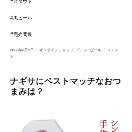
#スタウト
#黒ビール
#完売間近
投
カ
新
2023年3月9日
オンラインショップ
,
グルメ
,
ビール
コメン
稿
テ
作
ト
日:
ゴ
【ラ
リ
ム
ー
レ
ナギサにベストマッチなおつ
ー
ズ
まみは？
ン
サ
ン
ド】
コ
ラ
ボ