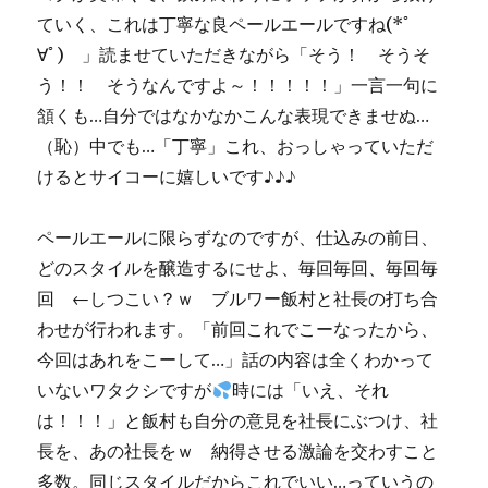
エ
ていく、これは丁寧な良ペールエールですね(*ﾟ
ー
∀ﾟ) 」読ませていただきながら「そう！ そうそ
ル】
う！！ そうなんですよ～！！！！！」一言一句に
に
頷くも…自分ではなかなかこんな表現できませぬ…
（恥）中でも…「丁寧」これ、おっしゃっていただ
けるとサイコーに嬉しいです♪♪♪
ペールエールに限らずなのですが、仕込みの前日、
どのスタイルを醸造するにせよ、毎回毎回、毎回毎
回 ←しつこい？ｗ ブルワー飯村と社長の打ち合
わせが行われます。「前回これでこーなったから、
今回はあれをこーして…」話の内容は全くわかって
いないワタクシですが
時には「いえ、それ
は！！！」と飯村も自分の意見を社長にぶつけ、社
長を、あの社長をｗ 納得させる激論を交わすこと
多数。同じスタイルだからこれでいい…っていうの