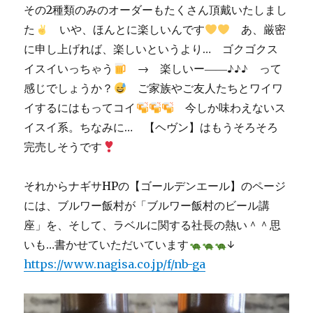
その2種類のみのオーダーもたくさん頂戴いたしまし
た
いや、ほんとに楽しいんです
あ、厳密
に申し上げれば、楽しいというより… ゴクゴクス
イスイいっちゃう
→ 楽しいー――♪♪♪ って
感じでしょうか？
ご家族やご友人たちとワイワ
イするにはもってコイ
今しか味わえないス
イスイ系。ちなみに… 【ヘヴン】はもうそろそろ
完売しそうです
それからナギサHPの【ゴールデンエール】のページ
には、ブルワー飯村が「ブルワー飯村のビール講
座」を、そして、ラベルに関する社長の熱い＾＾思
いも…書かせていただいています
↓
https://www.nagisa.co.jp/f/nb-ga