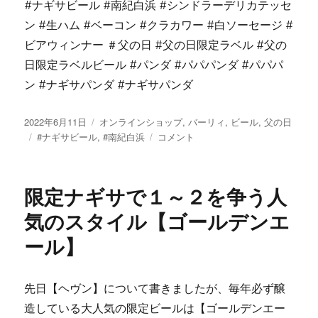
#ナギサビール #南紀白浜 #シンドラーデリカテッセ
ン #生ハム #ベーコン #クラカワー #白ソーセージ #
ビアウィンナー ＃父の日 #父の日限定ラベル #父の
日限定ラベルビール #パンダ #パパパンダ #パパパ
ン #ナギサパンダ #ナギサパンダ
投
カ
2022年6月11日
オンラインショップ
,
バーリィ
,
ビール
,
父の日
稿
タ
テ
ナ
#ナギサビール
,
#南紀白浜
コメント
日:
グ
ゴ
ギ
リ
サ
ー
に
限定ナギサで１～２を争う人
ベ
ス
気のスタイル【ゴールデンエ
ト
ール】
マ
ッ
チ
な
先日【ヘヴン】について書きましたが、毎年必ず醸
お
造している大人気の限定ビールは【ゴールデンエー
つ