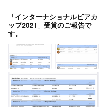
稿
テ
グ
定
日:
ゴ
【ヘ
リ
ヴ
「インターナショナルビアカ
ー
ン】
そ
ップ2021」受賞のご報告で
ろ
す。
そ
ろ
在
庫
が
少
な
く
な
っ
て
き
ま
し
た
～