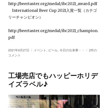
http://beertaster.org/medal/ibc2021_award.pdf
International Beer Cup 2021入賞一覧（カテゴ
リーチャンピオン）
http://beertaster.org/medal/ibc2021_champion.
pdf
投
カ
「イ
2021年9月27日
イベント
,
ビール
,
今日の出来事・・
2件の
稿
テ
ン
コメント
日:
ゴ
タ
リ
ー
ー
ナ
工場売店でもハッピーホリデ
シ
ョ
イズラベル♪
ナ
ル
ビ
ア
カ