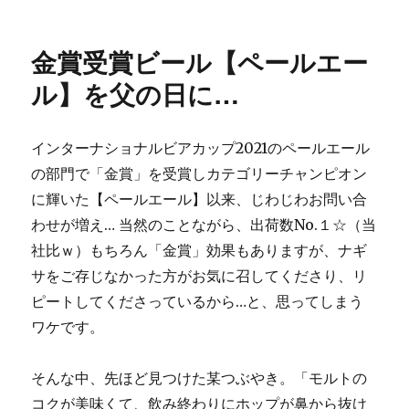
リ
ナ
ー
ギ
サ
金賞受賞ビール【ペールエー
で
１
ル】を父の日に…
～
２
を
インターナショナルビアカップ2021のペールエール
争
の部門で「金賞」を受賞しカテゴリーチャンピオン
う
人
に輝いた【ペールエール】以来、じわじわお問い合
気
わせが増え… 当然のことながら、出荷数No.１☆（当
の
社比ｗ）もちろん「金賞」効果もありますが、ナギ
ス
タ
サをご存じなかった方がお気に召してくださり、リ
イ
ピートしてくださっているから…と、思ってしまう
ル
ワケです。
【ゴ
ー
ル
そんな中、先ほど見つけた某つぶやき。「モルトの
デ
コクが美味くて、飲み終わりにホップが鼻から抜け
ン