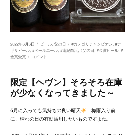
投
カ
タ
2022年6月6日
ビール
,
父の日
#カテゴリチャンピオン
,
#ナ
稿
テ
グ
ギサビール
,
#ペールエール
,
#南紀白浜
,
#父の日
,
#金賞ビール
,
#
日:
金
ゴ
金賞受賞
コメント
賞
リ
受
ー
賞
限定【ヘヴン】そろそろ在庫
ビ
ー
が少なくなってきました～
ル
【ペ
ー
6月に入っても気持ちの良い晴天
梅雨入り前
ル
に、晴れの日の有効活用したいものですよね。
エ
ー
ル】