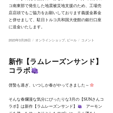
コ南東部で発生した地震被災地支援のため、工場売
店店頭でもご協力をお願いしております義援金募金
と併せまして、駐日トルコ共和国大使館の銀行口座
に送金いたします。
投
カ
幸
2023年3月26日
オンラインショップ
,
ビール
コメント
稿
テ
運
日:
ゴ
を
リ
呼
新作【ラムレーズンサンド】
ー
ぶ
空
コラボ
港
ビ
ー
啓蟄も過ぎ、いつしか春がやってきました～
ル
【フ
ァ
そんな春爛漫な気分にぴったりな3月の【SUNさんコ
ー
ラボ】は新作【ラムレーズンサンド】
アーモン
ス