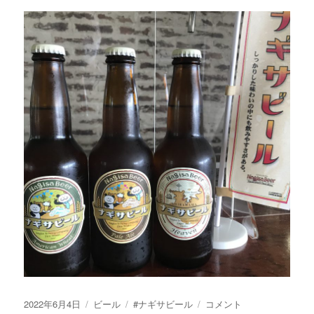
投
カ
タ
限
2022年6月4日
ビール
#ナギサビール
コメント