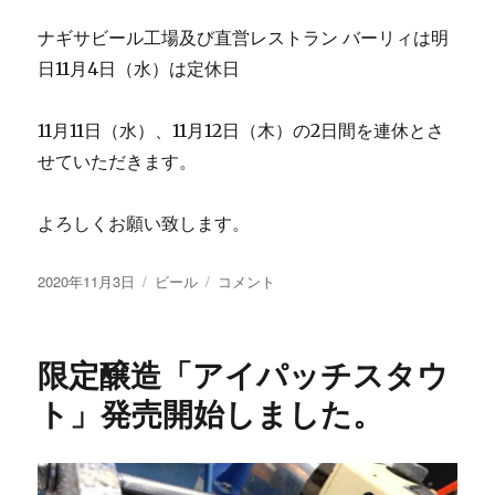
ナギサビール工場及び直営レストラン バーリィは明
日11月4日（水）は定休日
11月11日（水）、11月12日（木）の2日間を連休とさ
せていただきます。
よろしくお願い致します。
投
カ
限
2020年11月3日
ビール
コメント
稿
テ
定
日:
ゴ
ビ
リ
ー
限定醸造「アイパッチスタウ
ー
ル
の
ト」発売開始しました。
ご
案
内
に