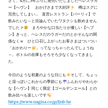
さて、4月に3年ぶりに発売いたしましたヘレスラガ
を
ー【へヴン】 おかげさまで大好評
樽はスグに
父
の
完売してしまい… 直営レストラン【バーリィ】で
日
飲みたいな～と目論んでいたワタクシも飲めません
に…
でしたァ
まろやかな口当たりが優しい【ヘブ
に
ン】きっと、ヘレスだのラガーだのとかそんなの関
係なくｗ ひと口召し上がったお客さまはついつい
「おかわりー
」ってなっちゃったんでしょうね
～。ボトルの在庫もそろそろ少なくなってきまし
た。
今日のような初夏のような日にも
そして、ちょっ
と湿っぽいこれからの季節にも
ふんわりやわらか
な【ヘヴン】同じく限定【ゴールデンエール】との
飲み比べも楽しいです
https://www.nagisa.co.jp/f/nb-he