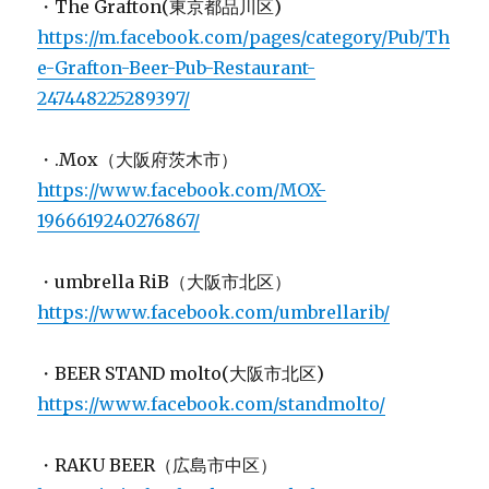
・The Grafton(東京都品川区)
https://m.facebook.com/pages/category/Pub/Th
e-Grafton-Beer-Pub-Restaurant-
247448225289397/
・.Mox（大阪府茨木市）
https://www.facebook.com/MOX-
1966619240276867/
・umbrella RiB（大阪市北区）
https://www.facebook.com/umbrellarib/
・BEER STAND molto(大阪市北区)
https://www.facebook.com/standmolto/
・RAKU BEER（広島市中区）