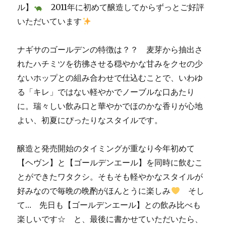
ル】
2011年に初めて醸造してからずっとご好評
ま
み
いただいています
は？
に
ナギサのゴールデンの特徴は？？ 麦芽から抽出さ
れたハチミツを彷彿させる穏やかな甘みをクセの少
ないホップとの組み合わせで仕込むことで、いわゆ
る「キレ」ではない軽やかでノーブルな口あたり
に。瑞々しい飲み口と華やかでほのかな香りが心地
よい、初夏にぴったりなスタイルです。
醸造と発売開始のタイミングが重なり今年初めて
【ヘヴン】と【ゴールデンエール】を同時に飲むこ
とができたワタクシ。そもそも軽やかなスタイルが
好みなので毎晩の晩酌がほんとうに楽しみ
そし
て… 先日も【ゴールデンエール】との飲み比べも
楽しいです☆ と、最後に書かせていただいたら、