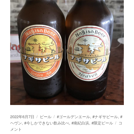
投
カ
タ
2022年6月7日
ビール
#ゴールデンエール
,
#ナギサビール
,
#
稿
テ
グ
限
ヘヴン
,
#今しかできない飲み比べ
,
#南紀白浜
,
#限定ビール
コ
日:
ゴ
定
メント