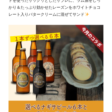
ドを使ったサックリとしたサブレに、ラム酒をしっ
ト・
ラ
かり＆たっぷり効かせたレーズンをホワイトチョコ
ッ
レート入りバタークリームに混ぜてサンド
ク】
毎
日
新
聞
に
掲
載
し
て
い
た
だ
き
ま
し
た
に