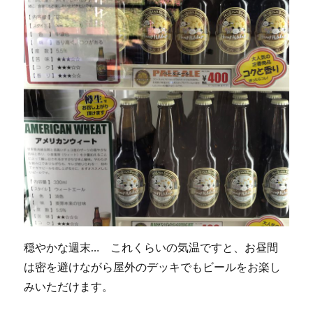
ッ
プ
2021」
受
賞
の
ご
報
告
で
す。
へ
の
穏やかな週末… これくらいの気温ですと、お昼間
は密を避けながら屋外のデッキでもビールをお楽し
みいただけます。