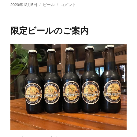
投
カ
工
2020年12月5日
ビール
コメント
稿
テ
場
日:
ゴ
売
リ
店
限定ビールのご案内
ー
で
も
ハ
ッ
ピ
ー
ホ
リ
デ
イ
ズ
ラ
ベ
ル
♪
に