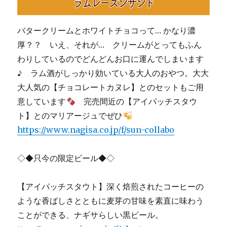
バタークリームとホワイトチョコって… かなり濃
厚？？ いえ、それが… クリームがとってもふん
わりしているのでどんどんお口に運んでしまいます
♪ ラム酒がしっかり効いている大人のおやつ。大大
大人気の【チョコレートカヌレ】とのセットもご用
意しています
完売間近の【アイパッチスタウ
ト】とのマリアージュでぜひ
https://www.nagisa.co.jp/f/sun-collabo
◇◆只今の限定ビール◆◇
【アイパッチスタウト】深く焙煎されたコーヒーの
ような香ばしさとともに麦芽の甘味を素直に味わう
ことができる、ナギサらしい黒ビール。