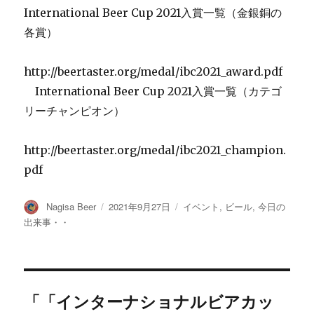
International Beer Cup 2021入賞一覧（金銀銅の
各賞）
http://beertaster.org/medal/ibc2021_award.pdf
International Beer Cup 2021入賞一覧（カテゴ
リーチャンピオン）
http://beertaster.org/medal/ibc2021_champion.
pdf
投
投
カ
Nagisa Beer
2021年9月27日
イベント
,
ビール
,
今日の
稿
稿
テ
出来事・・
者
日:
ゴ
リ
ー
「「インターナショナルビアカッ