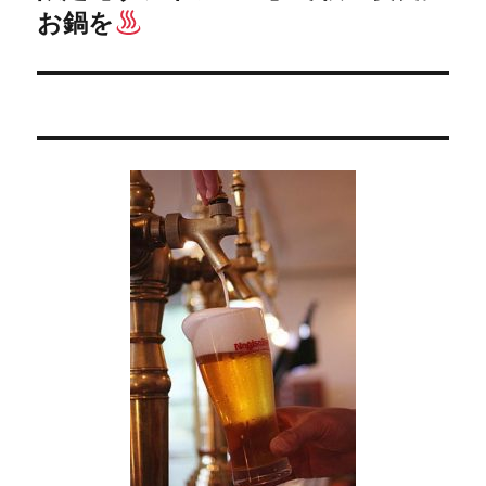
お鍋を
の
ー
投
シ
稿:
ョ
ン