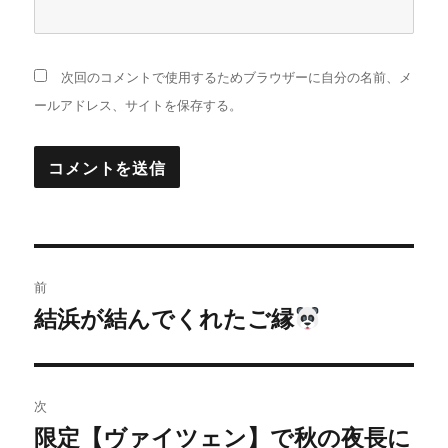
次回のコメントで使用するためブラウザーに自分の名前、メ
ールアドレス、サイトを保存する。
投
前
稿
結浜が結んでくれたご縁
過
去
ナ
の
ビ
投
次
稿:
ゲ
限定【ヴァイツェン】で秋の夜長に
次