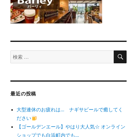
検
検
索
索
対
象:
最近の投稿
大型連休のお疲れは… ナギサビールで癒してく
ださい
【ゴールデンエール】やはり大人気☆ オンライン
ショップでも白浜町内でも…