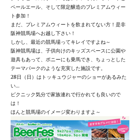
平
ペールエール、そして限定醸造のプレミアムウィー
日
ト参加！
サ
まだ、プレミアムウィートを飲まれてない方！是非
ー
ビ
阪神競馬場へお越し下さい！
ス
しかし、最近の競馬場ってキレイですよね～
ラ
阪神競馬場は、子供向けのキッズスペースに公園や
ン
チ
遊具もあって、ポニーにも乗馬でき、ちょっとした
に
テーマパークのような充実した施設です。
28日（日）はトッキュウジャーのショーがあるみた
い…
ピクニック気分で家族連れで行かれても良いので
は！
ほんと競馬場のイメージ変わりますよ～