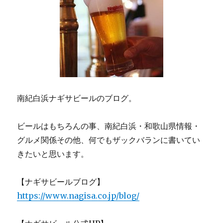
ン、
バ
ー
リ
ィ
で、
お
す
す
南紀白浜ナギサビールのブログ。
め
サ
ー
ビールはもちろんの事、南紀白浜・和歌山県情報・
ビ
グルメ関係その他、何でもザックバランに書いてい
ス
ラ
きたいと思います。
ン
チ
【ナギサビールブログ】
が
ス
https://www.nagisa.co.jp/blog/
タ
ー