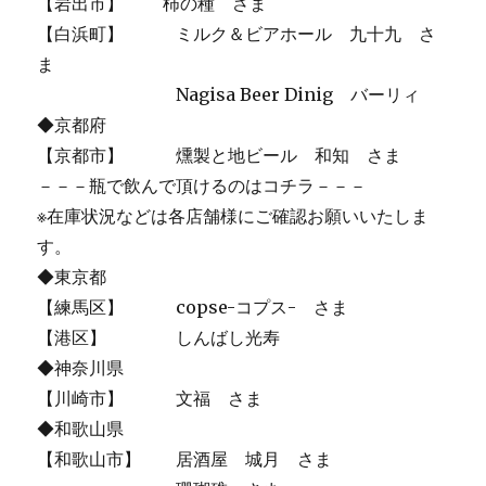
【岩出市】 柿の種 さま
【白浜町】 ミルク＆ビアホール 九十九 さ
ま
Nagisa Beer Dinig バーリィ
◆京都府
【京都市】 燻製と地ビール 和知 さま
－－－瓶で飲んで頂けるのはコチラ－－－
※在庫状況などは各店舗様にご確認お願いいたしま
す。
◆東京都
【練馬区】 copse-コプス- さま
【港区】 しんばし光寿
◆神奈川県
【川崎市】 文福 さま
◆和歌山県
【和歌山市】 居酒屋 城月 さま