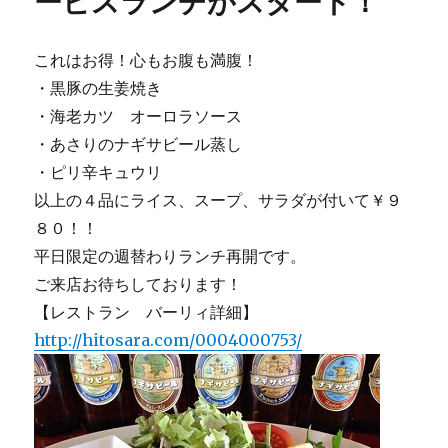
ービスランチがスタート！
レ
ス
ト
これはお得！心もお腹も満腹！
ラ
・黒豚の生姜焼き
ン、
・海老カツ オーロラソース
バ
ー
・あさりのナギサビール蒸し
リ
・ピリ辛キュウリ
ィ
以上の４品にライス、スープ、サラダが付いて￥９
の
今
８０！！
週
平日限定の週替わりランチ再開です。
の
ご来店お待ちしております！
サ
ー
【レストラン バーリィ詳細】
ビ
http://hitosara.com/0004000753/
ス
ラ
ン
チ
に