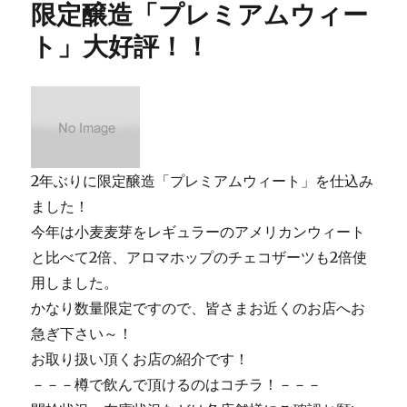
限定醸造「プレミアムウィー
ー
明
日
ト」大好評！！
か
ら
IBARAKI
BAKUON
FEST
2014
開
2年ぶりに限定醸造「プレミアムウィート」を仕込み
催
さ
ました！
れ
今年は小麦麦芽をレギュラーのアメリカンウィート
ま
と比べて2倍、アロマホップのチェコザーツも2倍使
す！
に
用しました。
かなり数量限定ですので、皆さまお近くのお店へお
急ぎ下さい～！
お取り扱い頂くお店の紹介です！
－－－樽で飲んで頂けるのはコチラ！－－－