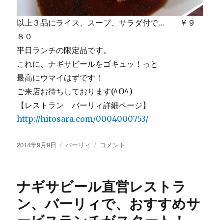
以上３品にライス、スープ、サラダ付で… ￥９
８０
平日ランチの限定品です。
これに、ナギサビールをゴキュッ！っと
最高にウマイはずです！
ご来店お待ちしております(^O^)
【レストラン バーリィ詳細ページ】
http://hitosara.com/0004000753/
投
カ
ナ
2014年9月9日
バーリィ
コメント
稿
テ
ギ
日:
ゴ
サ
リ
ビ
ナギサビール直営レストラ
ー
ー
ル
ン、バーリィで、おすすめサ
直
営