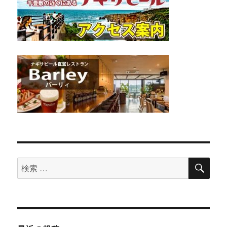
検
検
索
索
対
象: