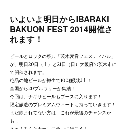
稿
テ
規
日:
ゴ
取
リ
扱
いよいよ明日からIBARAKI
ー
店
の
BAKUON FEST 2014開催さ
ご
れます！
紹
介
西
五
ビールとロックの祭典「茨木麦音フェスティバル」
反
が、明日20日（土）と21日（日）大阪府の茨木市に
田
て開催されます。
の
ク
絶品の地ビールが樽生で100種類以上！
ラ
全国から20ブルワリーが集結！
フ
今回は、ナギサビールもブースに入ります！
ト
マ
限定醸造のプレミアムウィートも持っていきます！
ン
まだ飲まれてない方は、これが最後のチャンスか
（CRAFTSMAN）
も…
さ
ま
さぁ！みんなカールに会いに行こう！