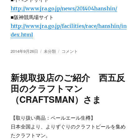
http://www.jra.go.jp/news/201404hanshin/
■阪神競馬場サイト
http://www.jra.go.jp/facilities/race/hanshin/in
dex.html
投
カ
JRA60
2014年9月26日
未分類
コメント
稿
テ
周
日:
ゴ
年、
リ
KansaiWalker
新規取扱店のご紹介 西五反
ー
創
刊
田のクラフトマン
20
（CRAFTSMAN）さま
周
年
を
記
【取り扱い商品：ペールエール生樽】
念
日本全国より、よりずぐりのクラフトビールを集め
し、
たクラフトマン。
阪