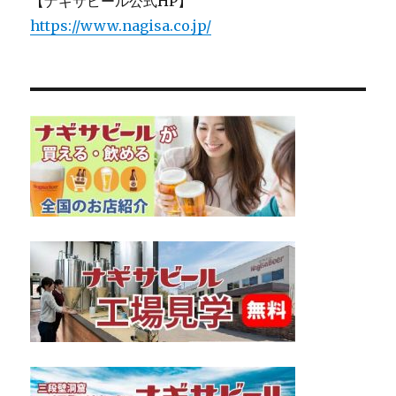
【ナギサビール公式HP】
ト！
に
https://www.nagisa.co.jp/