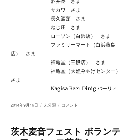
酒井長 さま
サカワ さま
長久酒類 さま
ねじ庄 さま
ローソン（白浜店） さま
ファミリーマート（白浜藤島
店） さま
福亀堂（三段店） さま
福亀堂（大漁みやげセンター）
さま
Nagisa Beer Dinig バーリィ
投
カ
限
2014年9月16日
未分類
コメント
稿
テ
定
日:
ゴ
醸
リ
造
茨木麦音フェスト ボランテ
ー
「プ
レ