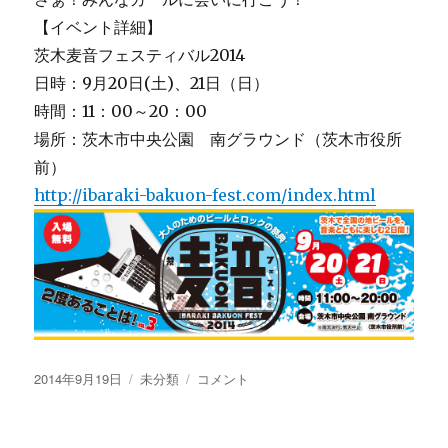
に
【イベント詳細】
茨木麦音フェスティバル2014
日時：9月20日(土)、21日（日）
時間：11：00～20：00
場所：茨木市中央公園 南グラウンド（茨木市役所
前）
http://ibaraki-bakuon-fest.com/index.html
投
カ
い
2014年9月19日
未分類
コメント
稿
テ
よ
日:
ゴ
い
リ
よ