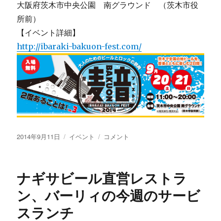
大阪府茨木市中央公園 南グラウンド （茨木市役
所前）
【イベント詳細】
http://ibaraki-bakuon-fest.com/
投
カ
茨
2014年9月11日
イベント
コメント
稿
テ
木
日:
ゴ
麦
リ
音
ナギサビール直営レストラ
ー
フ
ェ
ン、バーリィの今週のサービ
ス
スランチ
ト
ボ