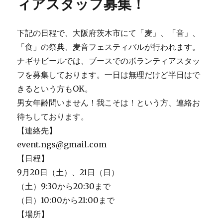
ィアスタッフ募集！
ミ
ア
ム
下記の日程で、大阪府茨木市にて「麦」、「音」、
ウ
「食」の祭典、麦音フェスティバルが行われます。
ィ
ー
ナギサビールでは、ブースでのボランティアスタッ
ト」
フを募集しております。一日は無理だけど半日はで
大
きるという方もOK。
好
評！！
男女年齢問いません！我こそは！という方、連絡お
に
待ちしております。
【連絡先】
event.ngs@gmail.com
【日程】
9月20日（土）、21日（日）
（土）9:30から20:30まで
（日）10:00から21:00まで
【場所】