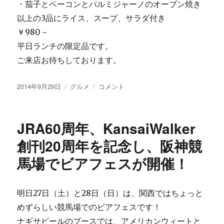
・茄子とベーコンとパルミジャーノのオーブン焼き
以上の3品にライス、スープ、サラダ付き
￥980－
平日ランチの限定品です。
ご来店お待ちしております。
投
カ
直
2014年9月29日
グルメ
コメント
稿
テ
営
日:
ゴ
レ
リ
ス
JRA60周年、KansaiWalker
ー
ト
ラ
創刊20周年を記念し、阪神競
ン
馬場でビアフェスが開催！
バ
ー
リ
ィ
明日27日（土）と28日（日）は、関西ではちょっと
今
めずらしい競馬場でのビアフェスです！
週
ナギサビールのブースでは、アメリカンウィートと
の