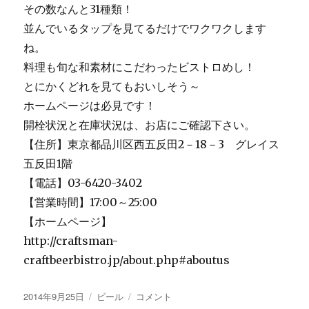
神
その数なんと31種類！
競
並んでいるタップを見てるだけでワクワクします
馬
ね。
場
で
料理も旬な和素材にこだわったビストロめし！
ビ
とにかくどれを見てもおいしそう～
ア
ホームページは必見です！
フ
ェ
開栓状況と在庫状況は、お店にご確認下さい。
ス
【住所】東京都品川区西五反田2－18－3 グレイス
が
五反田1階
開
催！
【電話】03-6420-3402
に
【営業時間】17:00～25:00
【ホームページ】
http://craftsman-
craftbeerbistro.jp/about.php#aboutus
投
カ
新
2014年9月25日
ビール
コメント