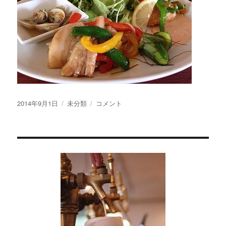
投
カ
ナ
2014年9月1日
未分類
コメント
稿
テ
ギ
日:
ゴ
サ
リ
ビ
ー
ー
ル
直
営
レ
ス
ト
ラ