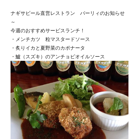
ラ
ン
ナギサビール直営レストラン バーリィのお知らせ
テ
～
ィ
今週のおすすめサービスランチ！
ア
ス
・メンチカツ 粒マスタードソース
タ
・炙りイカと夏野菜のカポナータ
ッ
・鱸（スズキ）のアンチョビオイルソース
フ
募
集！
に