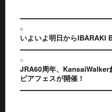
投
前
稿
いよいよ明日からIBARAKI B
過
去
ナ
の
ビ
投
次
稿:
ゲ
JRA60周年、KansaiWa
次
の
ー
ビアフェスが開催！
投
シ
稿:
ョ
ン