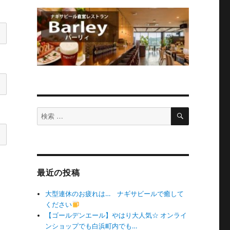
検
検
索
索
対
象:
最近の投稿
大型連休のお疲れは… ナギサビールで癒して
ください
【ゴールデンエール】やはり大人気☆ オンライ
ンショップでも白浜町内でも…