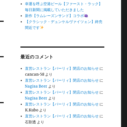
幸運を呼ぶ空港ビール【ファースト・ラック】
毎日新聞に掲載していただきました
新作【ラムレーズンサンド】コラボ
【クラシック・デュンケルヴァイツェン】終売
間近です
！
最近のコメント
直営レストラン【バーリィ】閉店のお知らせ
に
cancan-58
より
直営レストラン【バーリィ】閉店のお知らせ
に
Nagisa Beer
より
直営レストラン【バーリィ】閉店のお知らせ
に
Nagisa Beer
より
直営レストラン【バーリィ】閉店のお知らせ
に
K.Kubo
より
直営レストラン【バーリィ】閉店のお知らせ
に
石割透
より