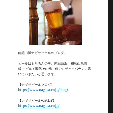
南紀白浜ナギサビールのブログ。
ビールはもちろんの事、南紀白浜・和歌山県情
報・ グルメ関係その他、何でもザックバランに書
いていきたいと思います。
【ナギサビールブログ】
https://www.nagisa.co.jp/blog/
【ナギサビール公式HP】
https://www.nagisa.co.jp/