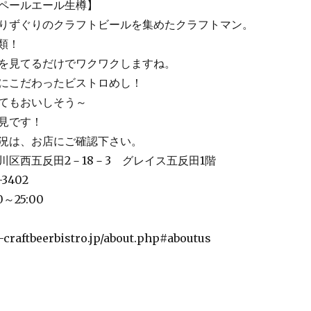
ペールエール生樽】
りずぐりのクラフトビールを集めたクラフトマン。
類！
を見てるだけでワクワクしますね。
にこだわったビストロめし！
てもおいしそう～
見です！
況は、お店にご確認下さい。
川区西五反田2－18－3 グレイス五反田1階
3402
～25:00
n-craftbeerbistro.jp/about.php#aboutus