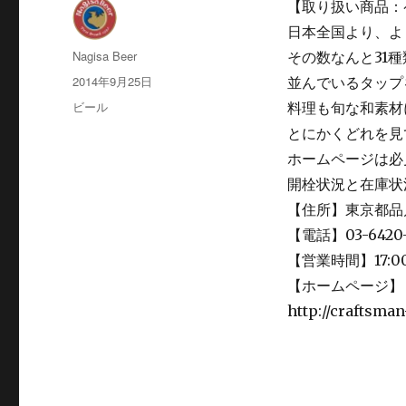
【取り扱い商品：
日本全国より、よ
投
Nagisa Beer
その数なんと31種
稿
投
2014年9月25日
並んでいるタップ
者
稿
カ
ビール
料理も旬な和素材
日:
テ
とにかくどれを見
ゴ
ホームページは必
リ
ー
開栓状況と在庫状
【住所】東京都品
【電話】03-6420-
【営業時間】17:00
【ホームページ】
http://craftsma