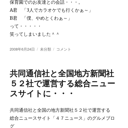
ン
保育園でのお友達との会話・・・。
ク
A君 「3人でカラオケでも行くかぁ～」
あ
B君 「僕、やめとくわぁ～」
げ
ま
って・・・・・
す
笑ってしまいました＾＾
＾
＾
投
カ
に
今
2008年6月24日
未分類
コメント
稿
テ
時
日:
ゴ
の
リ
保
共同通信社と全国地方新聞社
ー
育
園
５２社で運営する総合ニュー
児
スサイトに・・・
は・・・
＾
＾
に
共同通信社と全国の地方新聞社５２社で運営する
総合ニュースサイト「４７ニュース」のグルメブロ
グ