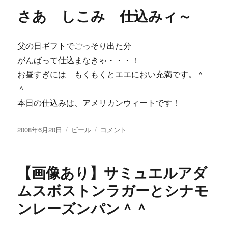
リ
ル
さあ しこみ 仕込みィ～
ー
ド
シ
ー
父の日ギフトでごっそり出た分
ト
Ｑ
がんばって仕込まなきゃ・・・！
＆
お昼すぎには もくもくとエエにおい充満です。＾
Ａ
＾
??
に
本日の仕込みは、アメリカンウィートです！
投
カ
さ
2008年6月20日
ビール
コメント
稿
テ
あ
日:
ゴ
し
リ
こ
【画像あり】サミュエルアダ
ー
み
仕
ムスボストンラガーとシナモ
込
ンレーズンパン＾＾
み
ィ
～