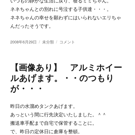
いつもの静かな生活に戻り、寝るミミちゃん。
ネネちゃんとの別れに号泣する子供達・・・。
ネネちゃんの幸せを願わずにはいられないエリちゃ
んだったそうです。
投
カ
【画
2008年6月29日
未分類
コメント
稿
テ
像
日:
ゴ
あ
リ
り】
【画像あり】 アルミホイー
ー
か
わ
ルあげます。・・のつもり
い
が・・・
い
ネ
ネ
に
昨日の水溜めタンクあげます。
癒
あっという間に行先決定いたしました。＾＾
さ
搬送車手配まで自宅で保管することに。
れ
ま
で、昨日の定休日に倉庫を整頓。