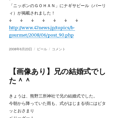
「ニッポンのＧＯＨＡＮ」にナギサビール（バーリ
ィ）が掲載されました！
↓ ↓ ↓ ↓ ↓ ↓ ↓
http://www.47news.jp/topics/b-
gourmet/2008/06/post_90.php
投
カ
共
2008年6月23日
ビール
コメント
稿
テ
同
日:
ゴ
通
リ
信
【画像あり】兄の結婚式でし
ー
社
と
た＾＾
全
国
地
きょうは、熊野三所神社で兄の結婚式でした。
方
今朝から降っていた雨も、式がはじまる頃にはピタ
新
聞
ッとおさまり
社