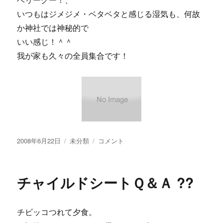
ベリーグー！、
５
いつもはジメジメ・ベタベタと感じる湿気も、何故
２
社
か神社では神秘的で
で
いい感じ！＾＾
運
我が家も久々の全員集合です！
営
す
る
総
合
ニ
ュ
ー
投
カ
【画
2008年6月22日
未分類
ス
コメント
稿
テ
像
サ
日:
ゴ
あ
イ
リ
り】
ト
チャイルドシートＱ＆Ａ ??
ー
兄
に・・・
の
に
結
チビッコつれて夕食。
婚