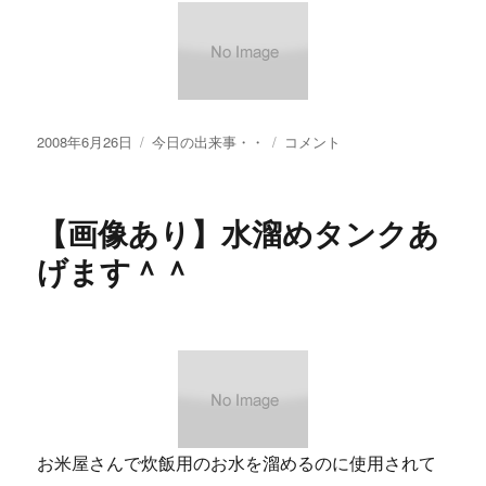
投
カ
【画
2008年6月26日
今日の出来事・・
コメント
稿
テ
像
日:
ゴ
あ
リ
り】
【画像あり】水溜めタンクあ
ー
ア
ル
げます＾＾
ミ
ホ
イ
ー
ル
あ
げ
ま
す。・・
お米屋さんで炊飯用のお水を溜めるのに使用されて
の