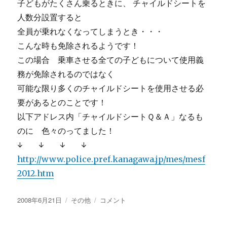
子どもがたくさん乗るときに、 チャイルドシートを
人数分設置すると
全員が乗れなくなってしまうとき・・・
こんな時も免除されるようです！
この場合 乗車させる全ての子どもについて使用義
務が免除されるのではなく
可能な限り多くのチャイルドシートを使用させる必
要があるとのことです！
以下アドレス内「チャイルドシートＱ＆Ａ」なるも
のに 色々のってました！
↓ ↓ ↓ ↓
http://www.police.pref.kanagawa.jp/mes/mesf
2012.htm
投
カ
チ
2008年6月21日
その他
コメント
稿
テ
ャ
日:
ゴ
イ