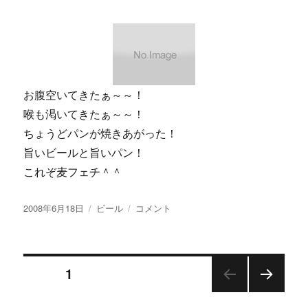
に
お腹空いてきたぁ～～！
喉も渇いてきたぁ～～！
ちょうどパンが焼きあがった！
旨いビールと旨いパン！
これぞ麦フェチ＾＾
投
カ
【画
2008年6月18日
ビール
コメント
稿
テ
像
日:
ゴ
あ
リ
り】
投
ー
サ
ページ
1
ミ
ュ
次の
稿