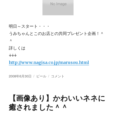
明日～スタート・・・
うみちゃんとこのお店との共同プレゼント企画！＾
＾
詳しくは
↓↓↓
http://www.nagisa.co.jp/marusou.html
投
カ
【画
2008年6月30日
ビール
コメント
稿
テ
像
日:
ゴ
あ
リ
り】
【画像あり】かわいいネネに
ー
う
み
癒されました＾＾
ち
ゃ