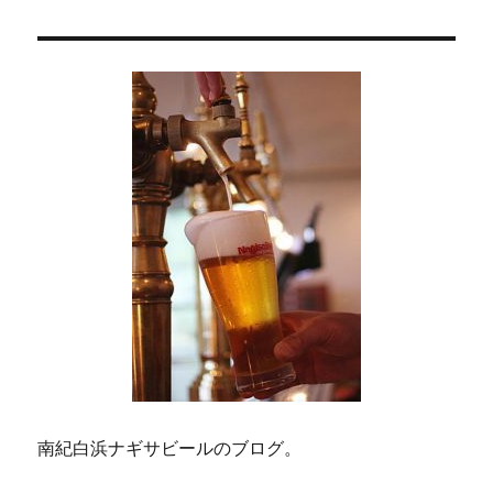
エ
ペー
ル
ジ
の
ア
ダ
ペ
ム
ス
ボ
ー
ス
ト
ジ
ン
ラ
送
ガ
ー
と
り
シ
ナ
モ
ン
レ
ー
南紀白浜ナギサビールのブログ。
ズ
ン