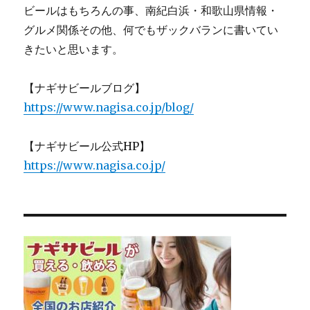
ビールはもちろんの事、南紀白浜・和歌山県情報・
パ
ン
グルメ関係その他、何でもザックバランに書いてい
＾
きたいと思います。
＾
に
【ナギサビールブログ】
https://www.nagisa.co.jp/blog/
【ナギサビール公式HP】
https://www.nagisa.co.jp/