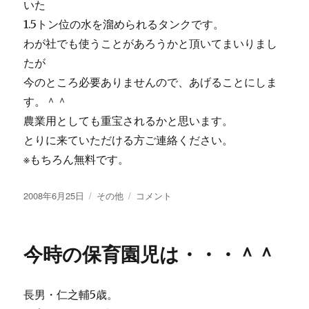
いた
つ
1.5トン位の水を溜められるタンクです。
も
り
わが社でも使うことがあろうかと頂いてまいりまし
が・・・
たが
に
今のところ必要ありませんので、あげることにしま
す。＾＾
農業用としても重宝されるかと思います。
とりに来ていただける方ご連絡ください。
※もちろん無料です。
投
カ
【画
2008年6月25日
その他
コメント
稿
テ
像
日:
ゴ
あ
リ
り】
今時の保育園児は・・・＾＾
ー
水
溜
め
長男・仁之輔5歳。
タ