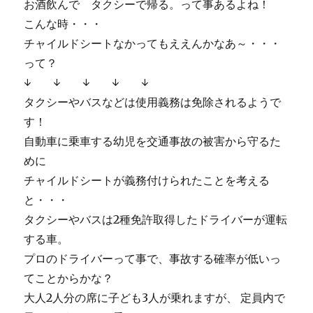
式
お酒飲んで タクシーで帰る。って事あるよね！
で
こんな時・・・
し
チャイルドシートなかってもええんかなあ～・・・
た
＾
って？
＾
↓ ↓ ↓ ↓ ↓
に
タクシーやバスなどは使用義務は免除されるようで
す！
自動車に乗車する幼児を交通事故の被害から守るた
めに
チャイルドシートが義務付けられたことを考える
と・・・
タクシーやバスは2種免許取得したドライバーが運転
する車。
プロのドライバーって事で、事故する確率が低いっ
てことからかな？
大人2人分の席に子ども3人が乗れますが、 定員内で