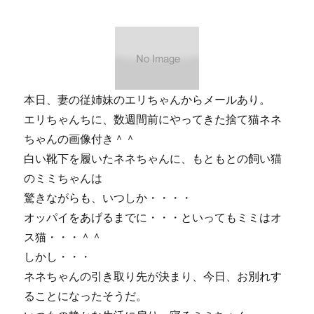
ん
と
こ
の
お
店
と
本日、妻の従姉妹のエリちゃんからメールあり。
の
エリちゃんちに、数週間前にやってきた捨て猫ネネ
共
ちゃんの画像付き＾＾
同
プ
白い靴下を履いたネネちゃんに、もともとの飼い猫
レ
のミミちゃんは
ゼ
驚きながらも、いつしか・・・・
ン
ト
オッパイをあげるまでに・・・といってもミミはオ
企
ス猫・・・＾＾
画！
しかし・・・
＾
＾
ネネちゃんの引き取り先が決まり、今日、お別れす
に
ることになったそうだ。