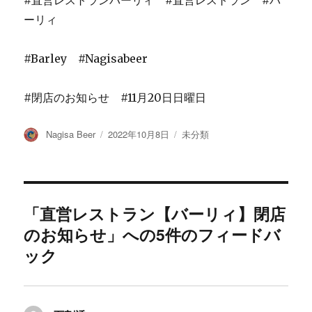
#直営レストランバーリィ #直営レストラン #バ
ーリィ
#Barley #Nagisabeer
#閉店のお知らせ #11月20日日曜日
投
投
カ
Nagisa Beer
2022年10月8日
未分類
稿
稿
テ
者
日:
ゴ
リ
ー
「直営レストラン【バーリィ】閉店
のお知らせ」への5件のフィードバ
ック