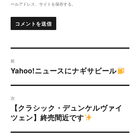
ールアドレス、サイトを保存する。
投
前
稿
Yahoo!ニュースにナギサビール
過
去
ナ
の
ビ
投
次
稿:
ゲ
【クラシック・デュンケルヴァイ
次
ツェン】終売間近です
の
ー
投
シ
稿: