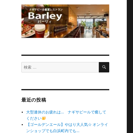
検
検
索
索
対
象:
最近の投稿
大型連休のお疲れは… ナギサビールで癒して
ください
【ゴールデンエール】やはり大人気☆ オンライ
ンショップでも白浜町内でも…