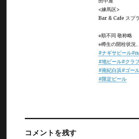
田中屋
<練馬区>
Bar & Cafe ス
※順不同 敬称略
※樽生の開栓状況
#ナギサビール
#n
#地ビール
#クラ
#南紀白浜
#ゴー
#限定ビール
コメントを残す