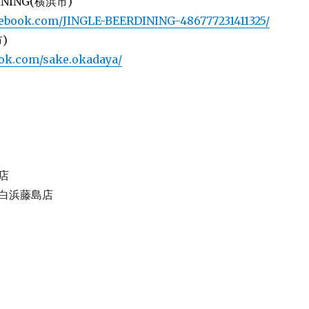
DINING(横浜市)
cebook.com/JINGLE-BEERDINING-486777231411325/
)
ook.com/sake.okadaya/
店
白浜藤島店