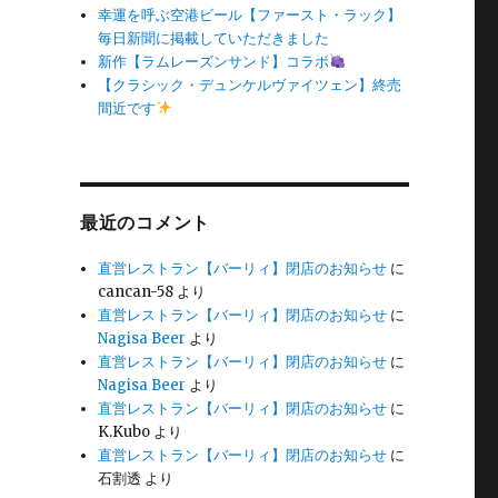
幸運を呼ぶ空港ビール【ファースト・ラック】
毎日新聞に掲載していただきました
新作【ラムレーズンサンド】コラボ
【クラシック・デュンケルヴァイツェン】終売
間近です
最近のコメント
直営レストラン【バーリィ】閉店のお知らせ
に
cancan-58
より
直営レストラン【バーリィ】閉店のお知らせ
に
Nagisa Beer
より
直営レストラン【バーリィ】閉店のお知らせ
に
Nagisa Beer
より
直営レストラン【バーリィ】閉店のお知らせ
に
K.Kubo
より
直営レストラン【バーリィ】閉店のお知らせ
に
石割透
より