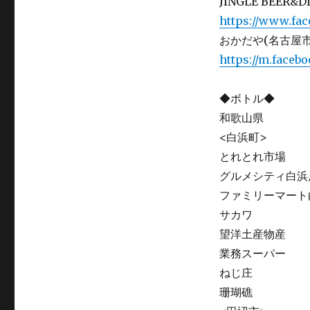
JINGLE BEER&
https://www.fa
おかだや(名古屋市
https://m.faceb
◆ボトル◆
和歌山県
<白浜町>
とれとれ市場
グルメシティ白浜
ファミリーマート
サカワ
望洋土産物産
業務スーパー
ねじ庄
珊瑚礁