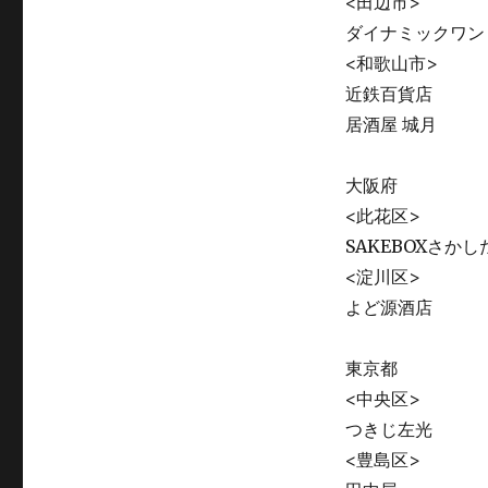
<田辺市>
ダイナミックワン
<和歌山市>
近鉄百貨店
居酒屋 城月
大阪府
<此花区>
SAKEBOXさかし
<淀川区>
よど源酒店
東京都
<中央区>
つきじ左光
<豊島区>