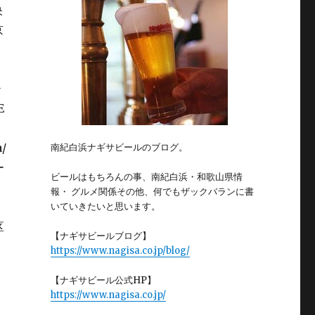
南紀白浜ナギサビールのブログ。
ビールはもちろんの事、南紀白浜・和歌山県情
報・ グルメ関係その他、何でもザックバランに書
いていきたいと思います。
【ナギサビールブログ】
https://www.nagisa.co.jp/blog/
【ナギサビール公式HP】
https://www.nagisa.co.jp/