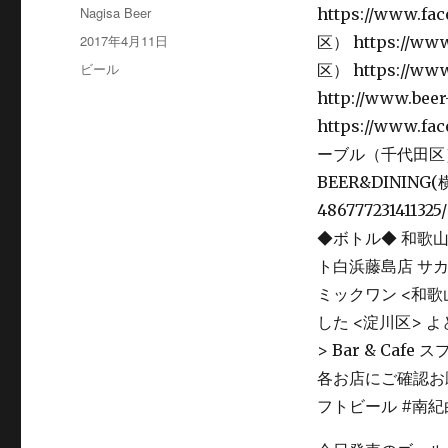
投
Nagisa Beer
稿
投
2017年4月11日
者
稿
カ
ビール
日:
テ
ゴ
リ
ー