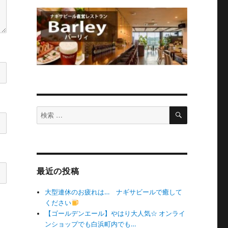
検
検
索
索
対
象:
最近の投稿
大型連休のお疲れは… ナギサビールで癒して
ください
【ゴールデンエール】やはり大人気☆ オンライ
ンショップでも白浜町内でも…