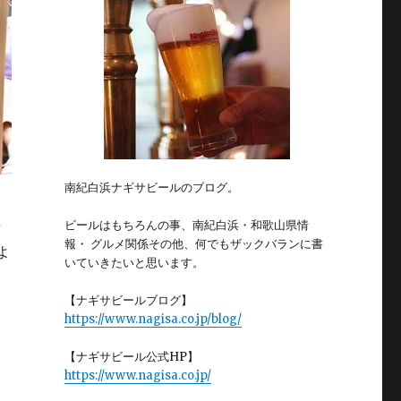
南紀白浜ナギサビールのブログ。
量
ビールはもちろんの事、南紀白浜・和歌山県情
報・ グルメ関係その他、何でもザックバランに書
よ
いていきたいと思います。
【ナギサビールブログ】
https://www.nagisa.co.jp/blog/
【ナギサビール公式HP】
https://www.nagisa.co.jp/