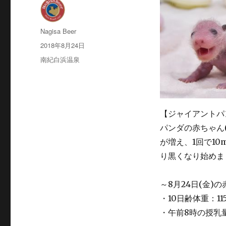
投
Nagisa Beer
稿
投
2018年8月24日
者
稿
カ
南紀白浜温泉
日:
テ
ゴ
リ
ー
【ジャイアントパ
パンダの赤ちゃん(
が増え、1回で1
り黒くなり始めま
～8月24日(金)
・10日齢体重：115.
・午前8時の授乳量