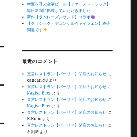
幸運を呼ぶ空港ビール【ファースト・ラック】
毎日新聞に掲載していただきました
新作【ラムレーズンサンド】コラボ
【クラシック・デュンケルヴァイツェン】終売
間近です
最近のコメント
直営レストラン【バーリィ】閉店のお知らせ
に
cancan-58
より
直営レストラン【バーリィ】閉店のお知らせ
に
Nagisa Beer
より
直営レストラン【バーリィ】閉店のお知らせ
に
Nagisa Beer
より
直営レストラン【バーリィ】閉店のお知らせ
に
K.Kubo
より
直営レストラン【バーリィ】閉店のお知らせ
に
石割透
より