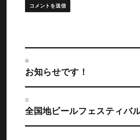
投
前
稿
お知らせです！
過
去
ナ
の
ビ
投
次
稿:
ゲ
全国地ビールフェスティバル
次
の
ー
投
シ
稿: