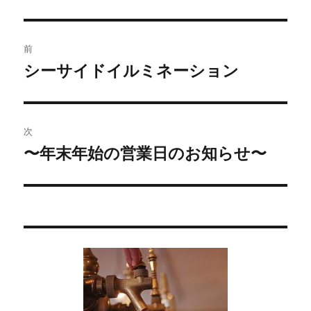
投
前
稿
シーサイドイルミネーション
過
去
ナ
の
ビ
投
次
稿:
ゲ
〜年末年始の営業日のお知らせ〜
次
の
ー
投
シ
稿:
ョ
ン