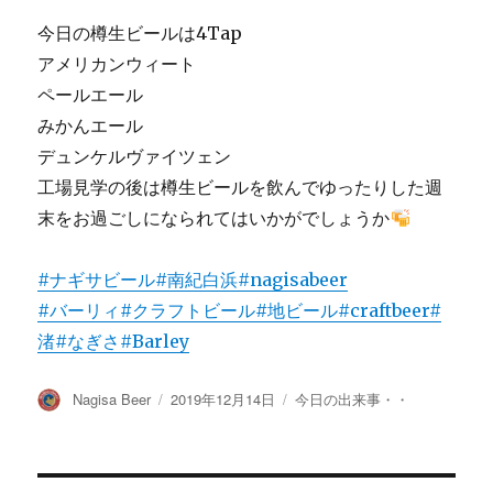
今日の樽生ビールは4Tap
アメリカンウィート
ペールエール
みかんエール
デュンケルヴァイツェン
工場見学の後は樽生ビールを飲んでゆったりした週
末をお過ごしになられてはいかがでしょうか
#ナギサビール
#南紀白浜
#nagisabeer
#バーリィ
#クラフトビール
#地ビール
#craftbeer
#
渚
#なぎさ
#Barley
投
投
カ
Nagisa Beer
2019年12月14日
今日の出来事・・
稿
稿
テ
者
日:
ゴ
リ
ー