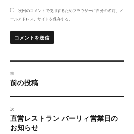
次回のコメントで使用するためブラウザーに自分の名前、メ
ールアドレス、サイトを保存する。
投
前
稿
前の投稿
過
去
ナ
の
ビ
投
次
稿:
ゲ
直営レストラン バーリィ営業日の
次
お知らせ
の
ー