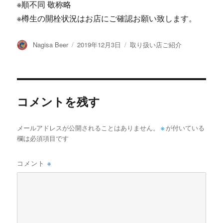
※順不同 敬称略
※樽生の開栓状況はお店にご確認お願い致します。
投
投
カ
Nagisa Beer
2019年12月3日
取り扱い店ご紹介
稿
稿
テ
者
日:
ゴ
リ
ー
コメントを残す
メールアドレスが公開されることはありません。
※
が付いている
欄は必須項目です
コメント
※