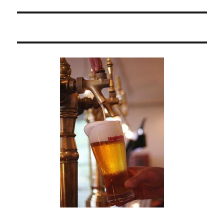
投
シ
稿:
ョ
ン