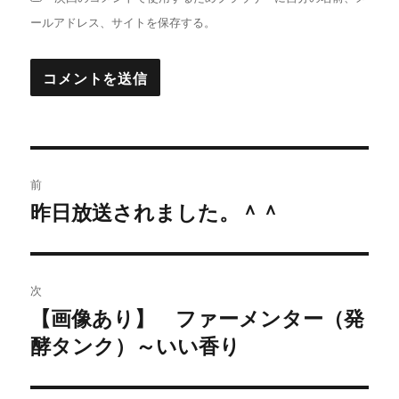
ールアドレス、サイトを保存する。
投
前
稿
昨日放送されました。＾＾
過
去
ナ
の
ビ
投
次
稿:
ゲ
【画像あり】 ファーメンター（発
次
酵タンク）～いい香り
の
ー
投
シ
稿: