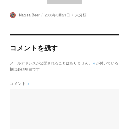
投
投
カ
Nagisa Beer
2006年3月21日
未分類
稿
稿
テ
者
日:
ゴ
リ
ー
コメントを残す
メールアドレスが公開されることはありません。
※
が付いている
欄は必須項目です
コメント
※