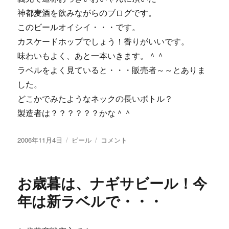
神都麦酒を飲みながらのブログです。
このビールオイシイ・・・です。
カスケードホップでしょう！香りがいいです。
味わいもよく、あと一本いきます。＾＾
ラベルをよく見ていると・・・販売者～～とありま
した。
どこかでみたようなネックの長いボトル？
製造者は？？？？？？かな＾＾
投
カ
た
2006年11月4日
ビール
コメント
稿
テ
だ
日:
ゴ
い
リ
ま
お歳暮は、ナギサビール！今
ー
で
す。
年は新ラベルで・・・
に