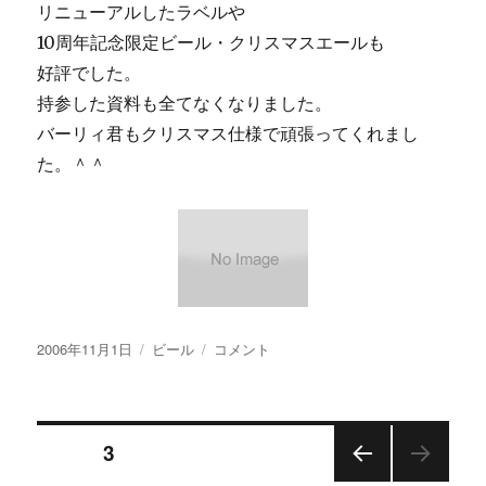
年
リニューアルしたラベルや
は
10周年記念限定ビール・クリスマスエールも
新
好評でした。
ラ
ベ
持参した資料も全てなくなりました。
ル
バーリィ君もクリスマス仕様で頑張ってくれまし
で・・・
た。＾＾
に
投
カ
【画
2006年11月1日
ビール
コメント
稿
テ
像
日:
ゴ
あ
リ
り】
投
ー
い
ページ
3
っ
て