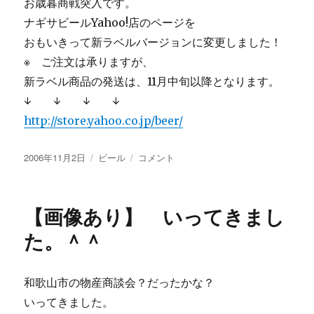
お歳暮商戦突入です。
ナギサビールYahoo!店のページを
おもいきって新ラベルバージョンに変更しました！
※ ご注文は承りますが、
新ラベル商品の発送は、11月中旬以降となります。
↓ ↓ ↓ ↓
http://store.yahoo.co.jp/beer/
投
カ
お
2006年11月2日
ビール
コメント
稿
テ
歳
日:
ゴ
暮
リ
は、
【画像あり】 いってきまし
ー
ナ
ギ
た。＾＾
サ
ビ
ー
和歌山市の物産商談会？だったかな？
ル！
いってきました。
今