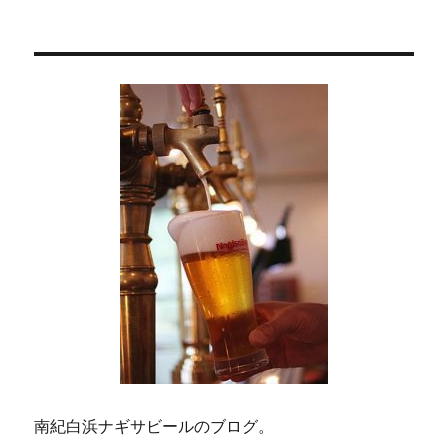
前の
稿
き
ペー
ま
ジ
の
し
た。
ペ
＾
＾
に
ー
ジ
送
り
南紀白浜ナギサビールのブログ。