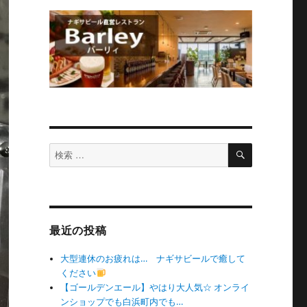
検
検
索
索
対
象:
最近の投稿
大型連休のお疲れは… ナギサビールで癒して
ください
【ゴールデンエール】やはり大人気☆ オンライ
ンショップでも白浜町内でも…