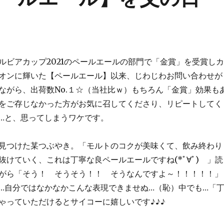
ルビアカップ2021のペールエールの部門で「金賞」を受賞しカ
オンに輝いた【ペールエール】以来、じわじわお問い合わせが
とながら、出荷数No.１☆（当社比ｗ）もちろん「金賞」効果も
をご存じなかった方がお気に召してくださり、リピートしてく
ら…と、思ってしまうワケです。
見つけた某つぶやき。「モルトのコクが美味くて、飲み終わり
抜けていく、これは丁寧な良ペールエールですね(*ﾟ∀ﾟ) 」読
がら「そう！ そうそう！！ そうなんですよ～！！！！！」
…自分ではなかなかこんな表現できませぬ…（恥）中でも…「
ゃっていただけるとサイコーに嬉しいです♪♪♪