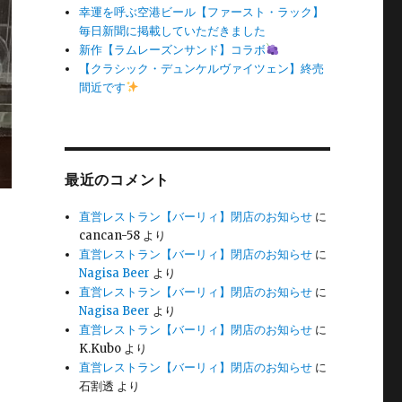
幸運を呼ぶ空港ビール【ファースト・ラック】
毎日新聞に掲載していただきました
新作【ラムレーズンサンド】コラボ
【クラシック・デュンケルヴァイツェン】終売
間近です
最近のコメント
直営レストラン【バーリィ】閉店のお知らせ
に
cancan-58
より
直営レストラン【バーリィ】閉店のお知らせ
に
Nagisa Beer
より
直営レストラン【バーリィ】閉店のお知らせ
に
Nagisa Beer
より
直営レストラン【バーリィ】閉店のお知らせ
に
K.Kubo
より
直営レストラン【バーリィ】閉店のお知らせ
に
石割透
より