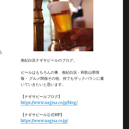
あ
南紀白浜ナギサビールのブログ。
ビールはもちろんの事、南紀白浜・和歌山県情
報・ グルメ関係その他、何でもザックバランに書
いていきたいと思います。
【ナギサビールブログ】
https://www.nagisa.co.jp/blog/
丁
【ナギサビール公式HP】
https://www.nagisa.co.jp/