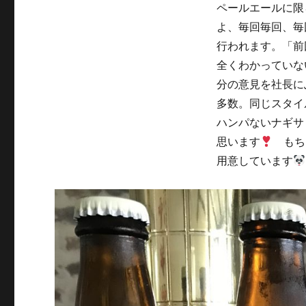
ル
ペールエールに限
エ
よ、毎回毎回、毎
ー
行われます。「前
ル】
を
全くわかっていな
父
分の意見を社長に
の
多数。同じスタイ
日
に…
ハンパないナギサ
に
思います
もち
用意しています