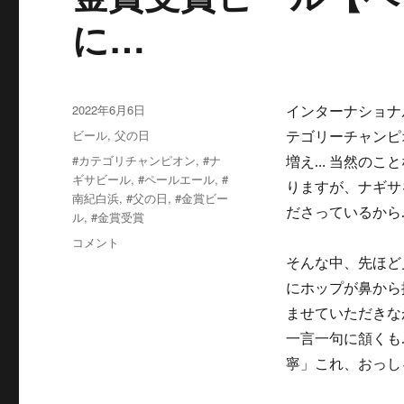
に…
投
2022年6月6日
インターナショナ
稿
カ
ビール
,
父の日
テゴリーチャンピ
日:
テ
タ
#カテゴリチャンピオン
,
#ナ
増え… 当然のこ
ゴ
グ
ギサビール
,
#ペールエール
,
#
りますが、ナギサ
リ
南紀白浜
,
#父の日
,
#金賞ビー
ー
ださっているか
ル
,
#金賞受賞
金
コメント
賞
そんな中、先ほど
受
にホップが鼻から
賞
ませていただきな
ビ
ー
一言一句に頷くも
ル
寧」これ、おっし
【ペ
ー