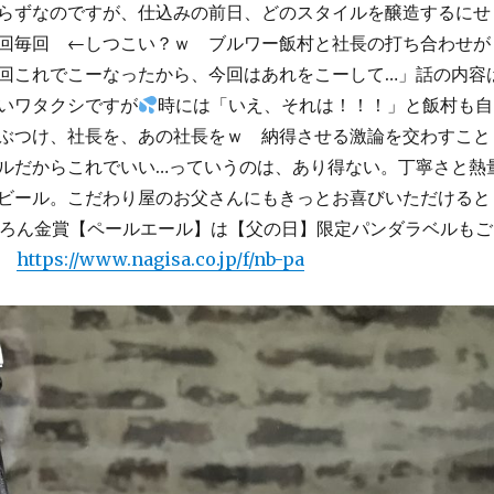
らずなのですが、仕込みの前日、どのスタイルを醸造するにせ
回毎回 ←しつこい？ｗ ブルワー飯村と社長の打ち合わせが
回これでこーなったから、今回はあれをこーして…」話の内容
いワタクシですが
時には「いえ、それは！！！」と飯村も自
ぶつけ、社長を、あの社長をｗ 納得させる激論を交わすこと
ルだからこれでいい…っていうのは、あり得ない。丁寧さと熱
ビール。こだわり屋のお父さんにもきっとお喜びいただけると
ろん金賞【ペールエール】は【父の日】限定パンダラベルもご
https://www.nagisa.co.jp/f/nb-pa