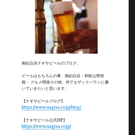
南紀白浜ナギサビールのブログ。
ビールはもちろんの事、南紀白浜・和歌山県情
報・ グルメ関係その他、何でもザックバランに書
いていきたいと思います。
【ナギサビールブログ】
https://www.nagisa.co.jp/blog/
【ナギサビール公式HP】
https://www.nagisa.co.jp/