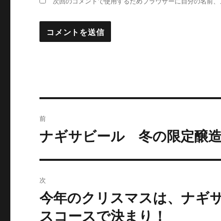
次回のコメントで使用するためブラウザーに自分の名前、
投
前
稿
ナギサビール 冬の限定醸
過
去
ナ
の
ビ
投
次
稿:
ゲ
今年のクリスマスは、ナギ
次
の
ー
スコースで決まり！