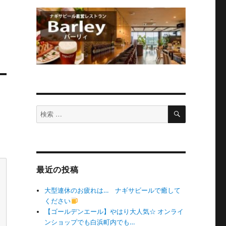
検
検
索
索
対
象:
最近の投稿
大型連休のお疲れは… ナギサビールで癒して
ください
【ゴールデンエール】やはり大人気☆ オンライ
ンショップでも白浜町内でも…