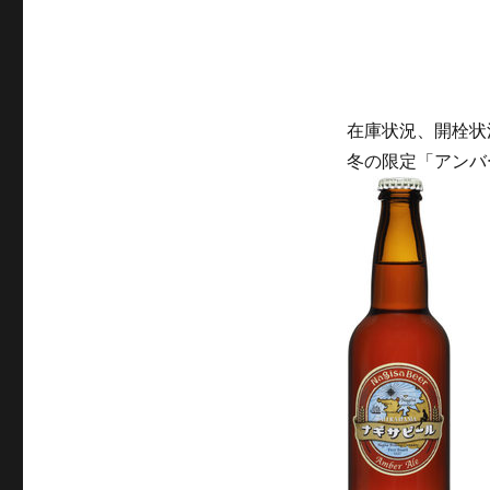
グルメシ
魚政（浜
（
在庫状況、開栓状
冬の限定「アンバ