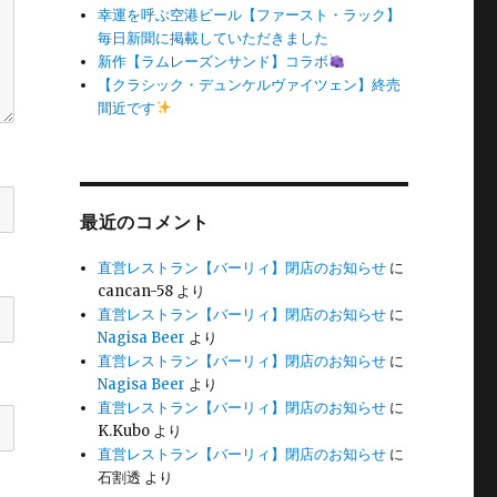
幸運を呼ぶ空港ビール【ファースト・ラック】
毎日新聞に掲載していただきました
新作【ラムレーズンサンド】コラボ
【クラシック・デュンケルヴァイツェン】終売
間近です
最近のコメント
直営レストラン【バーリィ】閉店のお知らせ
に
cancan-58
より
直営レストラン【バーリィ】閉店のお知らせ
に
Nagisa Beer
より
直営レストラン【バーリィ】閉店のお知らせ
に
Nagisa Beer
より
直営レストラン【バーリィ】閉店のお知らせ
に
K.Kubo
より
直営レストラン【バーリィ】閉店のお知らせ
に
石割透
より