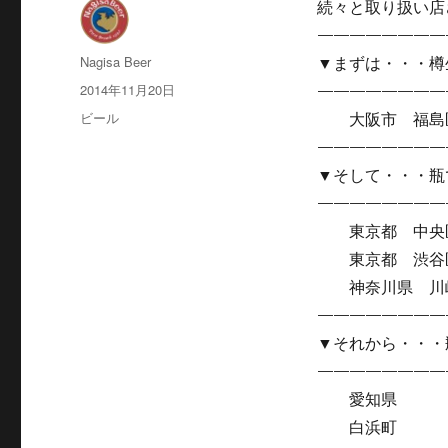
続々と取り扱い店
————————
投
Nagisa Beer
▼まずは・・・樽
稿
投
2014年11月20日
————————
者
稿
カ
ビール
大阪市 福島区 
日:
テ
————————
ゴ
▼そして・・・瓶
リ
ー
————————
東京都 中央
東京都 渋谷
神奈川県 川崎
———————
▼それから・・・
————————
愛知県 フ
白浜町 望