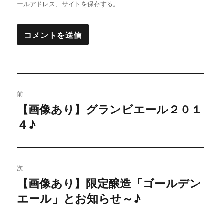
ールアドレス、サイトを保存する。
投
前
稿
【画像あり】グランビエール２０１
過
４♪
去
ナ
の
ビ
投
稿:
ゲ
次
【画像あり】限定醸造「ゴールデン
次
ー
エール」とお知らせ～♪
の
シ
投