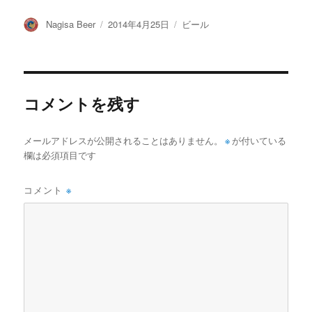
投
投
カ
Nagisa Beer
2014年4月25日
ビール
稿
稿
テ
者
日:
ゴ
リ
ー
コメントを残す
メールアドレスが公開されることはありません。
※
が付いている
欄は必須項目です
コメント
※