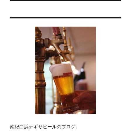
稿:
ョ
ン
南紀白浜ナギサビールのブログ。