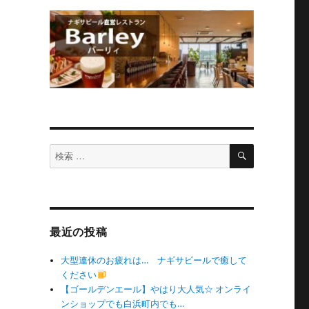
検
検
索
索
対
象:
最近の投稿
大型連休のお疲れは… ナギサビールで癒して
ください
【ゴールデンエール】やはり大人気☆ オンライ
ンショップでも白浜町内でも…