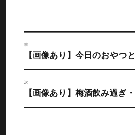
投
前
稿
【画像あり】今日のおやつ
過
去
ナ
の
ビ
投
次
稿:
ゲ
【画像あり】梅酒飲み過ぎ・
次
の
ー
投
シ
稿:
ョ