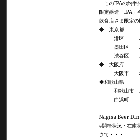
このIPAの約半
限定醸造「IPA
飲食店さま限定の
◆ 東京都
港区 Ant’
墨田区 Beer
渋谷区 Japanes
◆ 大阪府
大阪市 地下酒
◆和歌山県
和歌山市 Dri
白浜町 ミル
Nagisa Beer D
※開栓状況・在庫
さて・・・