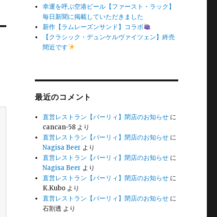
幸運を呼ぶ空港ビール【ファースト・ラック】
毎日新聞に掲載していただきました
新作【ラムレーズンサンド】コラボ
【クラシック・デュンケルヴァイツェン】終売
間近です
最近のコメント
直営レストラン【バーリィ】閉店のお知らせ
に
cancan-58
より
直営レストラン【バーリィ】閉店のお知らせ
に
Nagisa Beer
より
直営レストラン【バーリィ】閉店のお知らせ
に
Nagisa Beer
より
直営レストラン【バーリィ】閉店のお知らせ
に
K.Kubo
より
直営レストラン【バーリィ】閉店のお知らせ
に
石割透
より