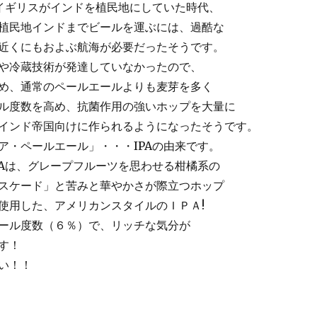
てイギリスがインドを植民地にしていた時代、
植民地インドまでビールを運ぶには、過酷な
近くにもおよぶ航海が必要だったそうです。
や冷蔵技術が発達していなかったので、
め、通常のペールエールよりも麦芽を多く
ル度数を高め、抗菌作用の強いホップを大量に
インド帝国向けに作られるようになったそうです。
ア・ペールエール」・・・IPAの由来です。
PAは、グレープフルーツを思わせる柑橘系の
スケード」と苦みと華やかさが際立つホップ
使用した、アメリカンスタイルのＩＰＡ!
ール度数（６％）で、リッチな気分が
す！
い！！