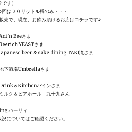
分です）
」今回は２０リットル樽のみ・・・
販売で、現在、お飲み頂けるお店はコチラです♪
n Beeさま
ich YEASTさま
e beer & sake dining TAKI滝さま
場Umbrellaさま
nk＆Kitchenパインさま
ク＆ビアホール 九十九さん
ining バーリィ
状況についてはご確認ください。