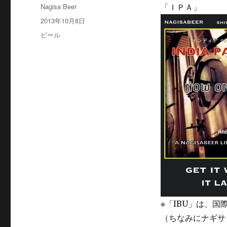
投
Nagisa Beer
「ＩＰＡ」
稿
投
2013年10月8日
者
稿
カ
ビール
日:
テ
ゴ
リ
ー
※「IBU」は、
（ちなみにナギサ