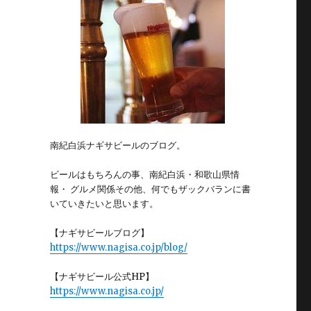
南紀白浜ナギサビールのブログ。
ビールはもちろんの事、南紀白浜・和歌山県情
報・ グルメ関係その他、何でもザックバランに書
いていきたいと思います。
【ナギサビールブログ】
https://www.nagisa.co.jp/blog/
【ナギサビール公式HP】
https://www.nagisa.co.jp/