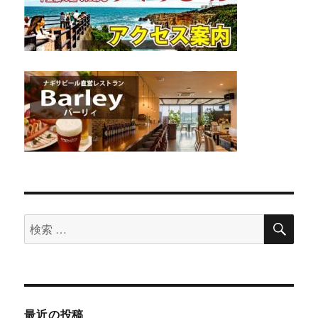
検
検
索
索
対
象:
最近の投稿