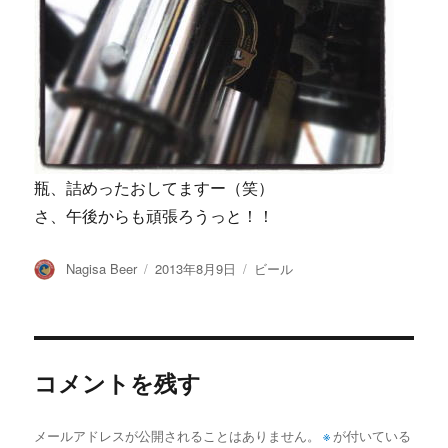
瓶、詰めったおしてますー（笑）
さ、午後からも頑張ろうっと！！
投
投
カ
Nagisa Beer
2013年8月9日
ビール
稿
稿
テ
者
日:
ゴ
リ
ー
コメントを残す
メールアドレスが公開されることはありません。
※
が付いている