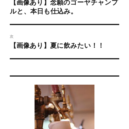
【画像あり】念願のゴーヤチャンプ
過
ルと、本日も仕込み。
去
ナ
の
ビ
投
稿:
ゲ
次
【画像あり】夏に飲みたい！！
次
ー
の
シ
投
稿:
ョ
ン