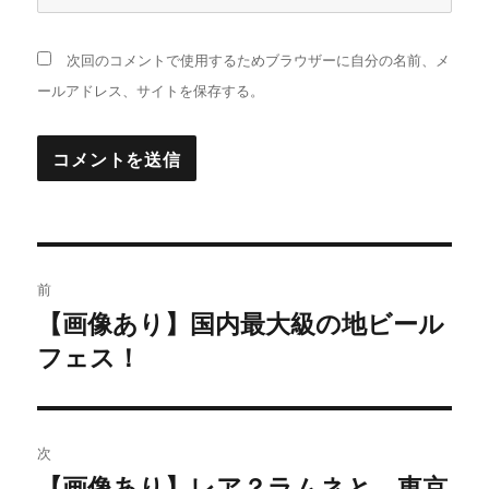
次回のコメントで使用するためブラウザーに自分の名前、メ
ールアドレス、サイトを保存する。
投
前
稿
【画像あり】国内最大級の地ビール
過
フェス！
去
ナ
の
ビ
投
稿:
ゲ
次
【画像あり】レア？ラムネと、東京
次