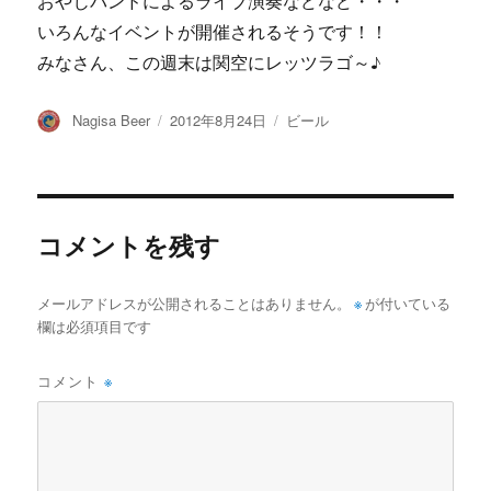
おやじバンドによるライブ演奏などなど・・・
いろんなイベントが開催されるそうです！！
みなさん、この週末は関空にレッツラゴ～♪
投
投
カ
Nagisa Beer
2012年8月24日
ビール
稿
稿
テ
者
日:
ゴ
リ
ー
コメントを残す
メールアドレスが公開されることはありません。
※
が付いている
欄は必須項目です
コメント
※