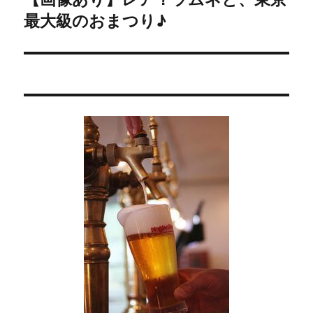
ー
最大級のおまつり♪
の
シ
投
稿:
ョ
ン