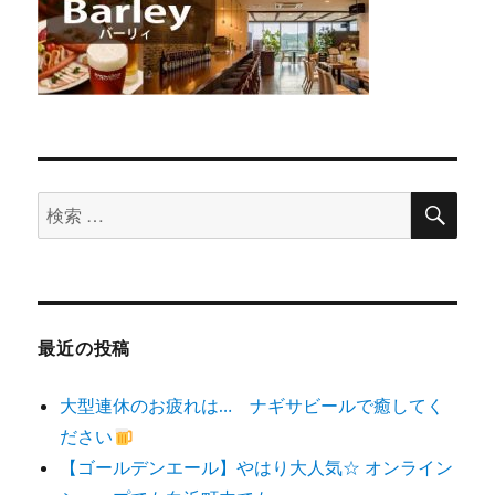
検
検
索
索
対
象:
最近の投稿
大型連休のお疲れは… ナギサビールで癒してく
ださい
【ゴールデンエール】やはり大人気☆ オンライン