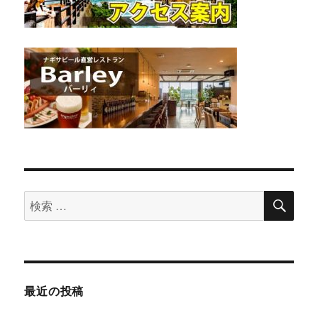
検
検
索
索
対
象:
最近の投稿