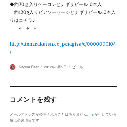
◆約70ｇ入りベーコンとナギサビール10本入
約120g入りビアソーセージとナギサビール10本入
りはコチラ♪
↓ ↓ ↓
http://item.rakuten.co.jp/nagisa/c/0000000104
/
投
投
カ
Nagisa Beer
2012年6月9日
ビール
稿
稿
テ
者
日:
ゴ
リ
ー
コメントを残す
メールアドレスが公開されることはありません。
※
が付いている
欄は必須項目です