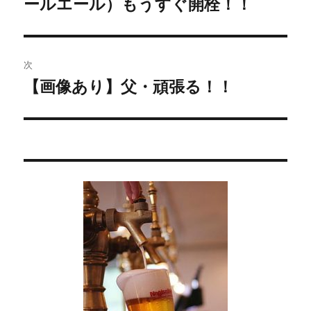
ールエール）もうすぐ開栓！！
去
ナ
の
ビ
投
稿:
ゲ
次
【画像あり】父・頑張る！！
次
ー
の
シ
投
稿:
ョ
ン