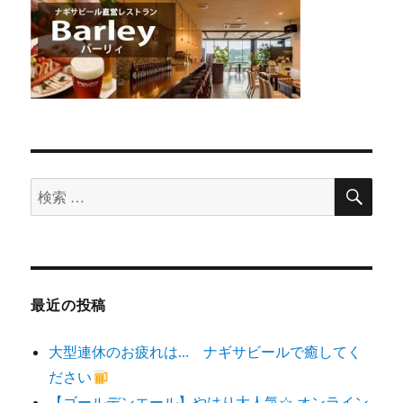
検
検
索
索
対
象:
最近の投稿
大型連休のお疲れは… ナギサビールで癒してく
ださい
【ゴールデンエール】やはり大人気☆ オンライン