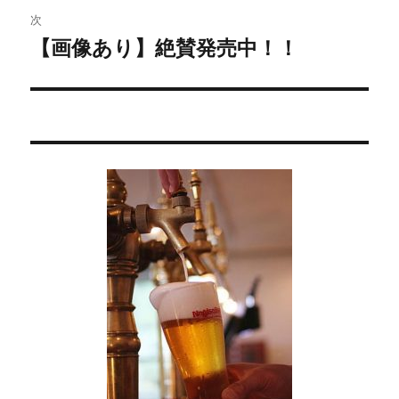
稿:
ゲ
次
【画像あり】絶賛発売中！！
次
ー
の
シ
投
稿:
ョ
ン