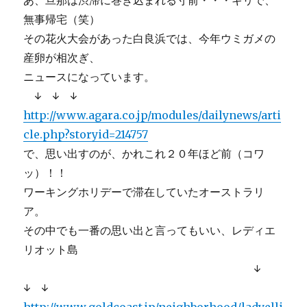
あ、旦那は渋滞に巻き込まれる寸前・・・ギリで、
無事帰宅（笑）
その花火大会があった白良浜では、今年ウミガメの
産卵が相次ぎ、
ニュースになっています。
↓ ↓ ↓
http://www.agara.co.jp/modules/dailynews/arti
cle.php?storyid=214757
で、思い出すのが、かれこれ２０年ほど前（コワ
ッ）！！
ワーキングホリデーで滞在していたオーストラリ
ア。
その中でも一番の思い出と言ってもいい、レディエ
リオット島
↓
↓ ↓