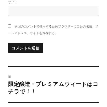
サイト
次回のコメントで使用するためブラウザーに自分の名前、メ
ールアドレス、サイトを保存する。
投
前
稿
限定醸造・プレミアムウィートはコ
過
チラで！！
去
ナ
の
ビ
投