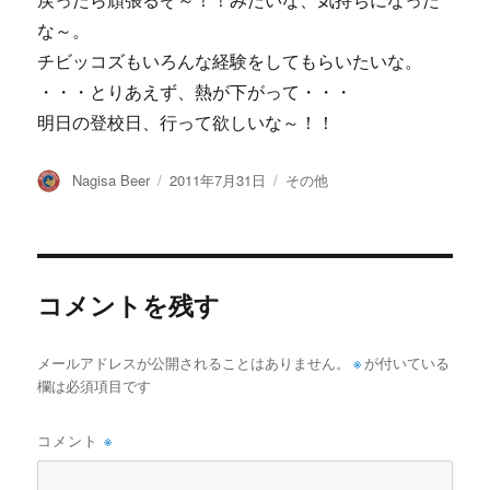
戻ったら頑張るぞ～！！みたいな、気持ちになった
な～。
チビッコズもいろんな経験をしてもらいたいな。
・・・とりあえず、熱が下がって・・・
明日の登校日、行って欲しいな～！！
投
投
カ
Nagisa Beer
2011年7月31日
その他
稿
稿
テ
者
日:
ゴ
リ
ー
コメントを残す
メールアドレスが公開されることはありません。
※
が付いている
欄は必須項目です
コメント
※