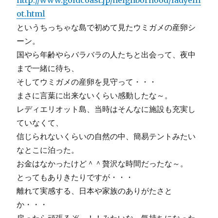
http://www.goldcoast.jp/neighborhood/ladyelli
ot.html
というちっちゃな島で初めて見たウミガメの産卵シ
ーン。
国やら年齢やらバラバラの人たちと出会って、夜中
まで一緒に待ち、
そしてウミガメの産卵を見守って・・・
まさに言葉に出来ないくらい感動したな～。
レディエリオット島、当時はそんなに施設も充実し
ていなくて、
信じられないくらいの自然の中、簡易テントみたい
なとこに泊った。
お金はなかったけど＾＾贅沢な時間だったな～。
とってもありきたりですが・・・
離れて実感する、日本や家族のありがたさと
か・・・