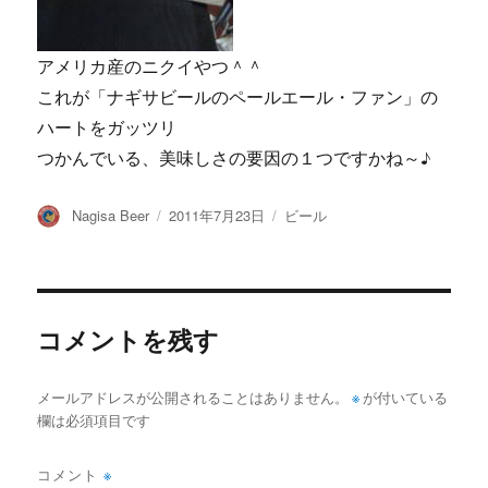
アメリカ産のニクイやつ＾＾
これが「ナギサビールのペールエール・ファン」の
ハートをガッツリ
つかんでいる、美味しさの要因の１つですかね～♪
投
投
カ
Nagisa Beer
2011年7月23日
ビール
稿
稿
テ
者
日:
ゴ
リ
ー
コメントを残す
メールアドレスが公開されることはありません。
※
が付いている
欄は必須項目です
コメント
※