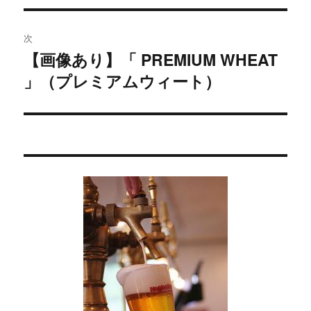
ビ
投
稿:
ゲ
次
【画像あり】「 PREMIUM WHEAT
次
ー
」（プレミアムウィート）
の
シ
投
稿:
ョ
ン