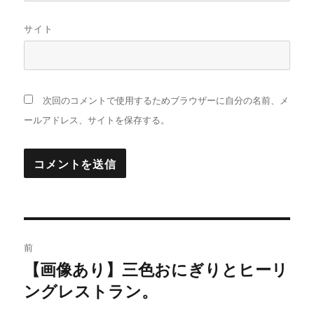
サイト
次回のコメントで使用するためブラウザーに自分の名前、メ
ールアドレス、サイトを保存する。
投
前
稿
【画像あり】三色おにぎりとヒーリ
過
ングレストラン。
去
ナ
の