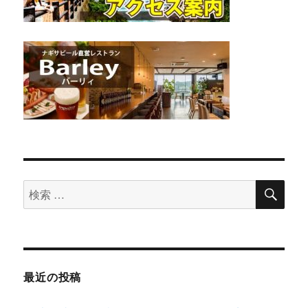
検
検
索
索
対
象:
最近の投稿