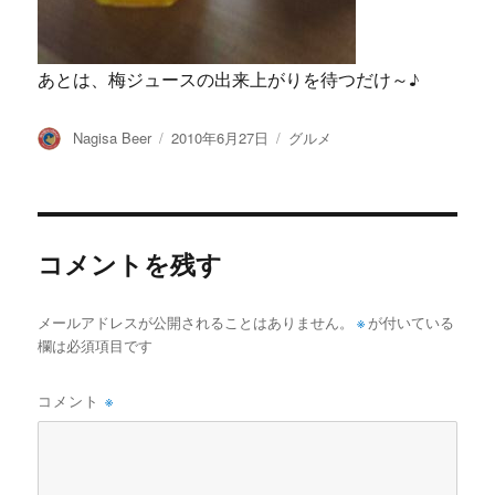
あとは、梅ジュースの出来上がりを待つだけ～♪
投
投
カ
Nagisa Beer
2010年6月27日
グルメ
稿
稿
テ
者
日:
ゴ
リ
ー
コメントを残す
メールアドレスが公開されることはありません。
※
が付いている
欄は必須項目です
コメント
※