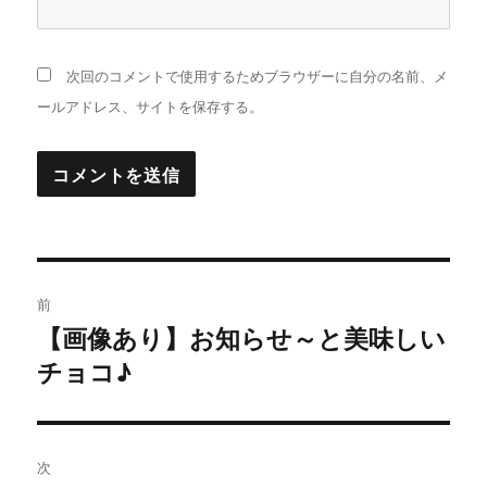
次回のコメントで使用するためブラウザーに自分の名前、メ
ールアドレス、サイトを保存する。
投
前
稿
【画像あり】お知らせ～と美味しい
過
チョコ♪
去
ナ
の
ビ
投
稿:
ゲ
次