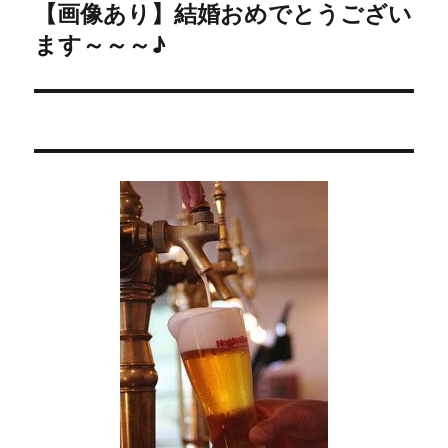
【画像あり】結婚おめでとうござい
次
ー
ます～～～♪
の
シ
投
稿:
ョ
ン