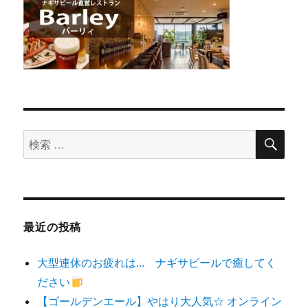
検
検
索
索
対
象:
最近の投稿
大型連休のお疲れは… ナギサビールで癒してく
ださい
【ゴールデンエール】やはり大人気☆ オンライン