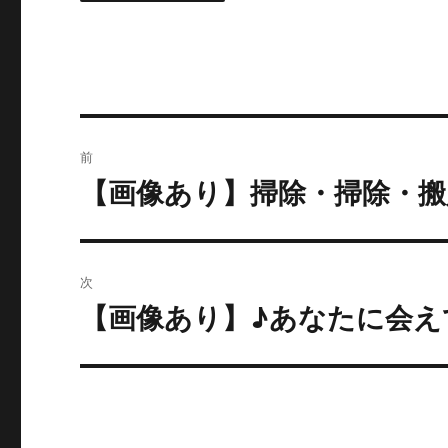
投
前
稿
【画像あり】掃除・掃除・搬
過
去
ナ
の
ビ
投
次
稿:
ゲ
【画像あり】♪あなたに会え
次
の
ー
投
シ
稿:
ョ