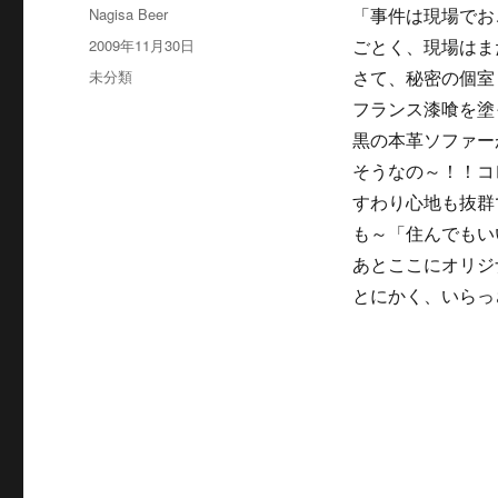
投
Nagisa Beer
「事件は現場でお
稿
投
2009年11月30日
ごとく、現場はま
者
稿
カ
未分類
さて、秘密の個室
日:
テ
フランス漆喰を塗
ゴ
黒の本革ソファー
リ
ー
そうなの～！！コ
すわり心地も抜群
も～「住んでもい
あとここにオリジ
とにかく、いらっ