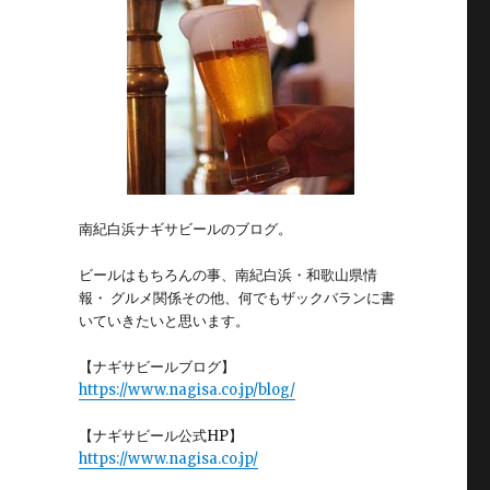
南紀白浜ナギサビールのブログ。
ビールはもちろんの事、南紀白浜・和歌山県情
報・ グルメ関係その他、何でもザックバランに書
いていきたいと思います。
【ナギサビールブログ】
https://www.nagisa.co.jp/blog/
【ナギサビール公式HP】
https://www.nagisa.co.jp/