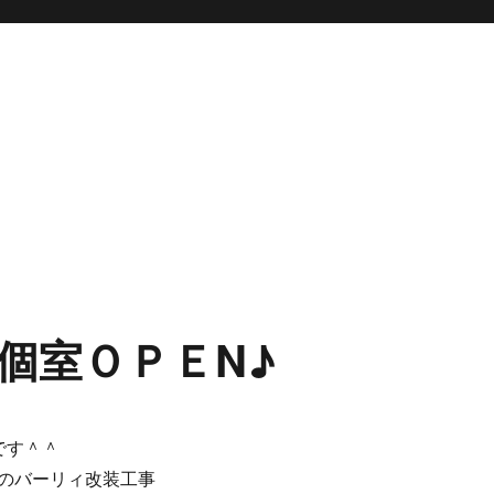
個室ＯＰＥN♪
です＾＾
のバーリィ改装工事