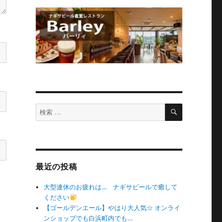
検
検
索
索
対
象:
最近の投稿
大型連休のお疲れは… ナギサビールで癒して
ください
【ゴールデンエール】やはり大人気☆ オンライ
ンショップでも白浜町内でも…