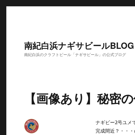
南紀白浜ナギサビールBLOG
南紀白浜のクラフトビール「ナギサビール」の公式ブログ
【画像あり】秘密の
ナギビー2号ユメ
完成間近？・・・