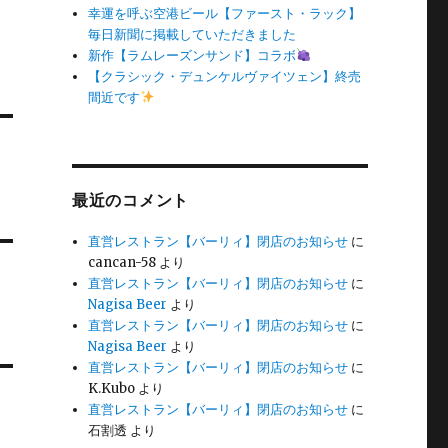
幸運を呼ぶ空港ビール【ファースト・ラック】
毎日新聞に掲載していただきました
新作【ラムレーズンサンド】コラボ
【クラシック・デュンケルヴァイツェン】終売
間近です
最近のコメント
直営レストラン【バーリィ】閉店のお知らせ
に
cancan-58
より
直営レストラン【バーリィ】閉店のお知らせ
に
Nagisa Beer
より
直営レストラン【バーリィ】閉店のお知らせ
に
Nagisa Beer
より
直営レストラン【バーリィ】閉店のお知らせ
に
K.Kubo
より
直営レストラン【バーリィ】閉店のお知らせ
に
石割透
より