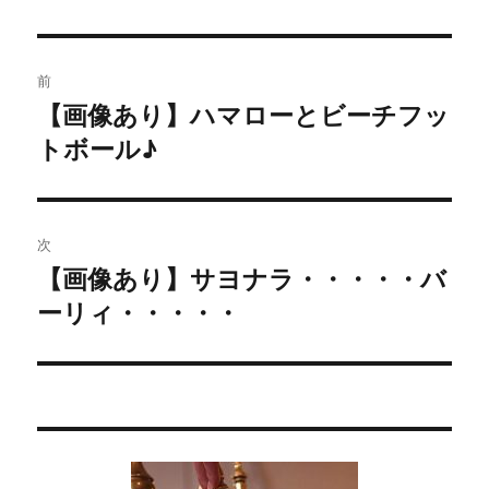
投
前
稿
【画像あり】ハマローとビーチフッ
過
トボール♪
去
ナ
の
ビ
投
稿:
ゲ
次
【画像あり】サヨナラ・・・・・バ
次
ー
ーリィ・・・・・
の
シ
投
稿:
ョ
ン