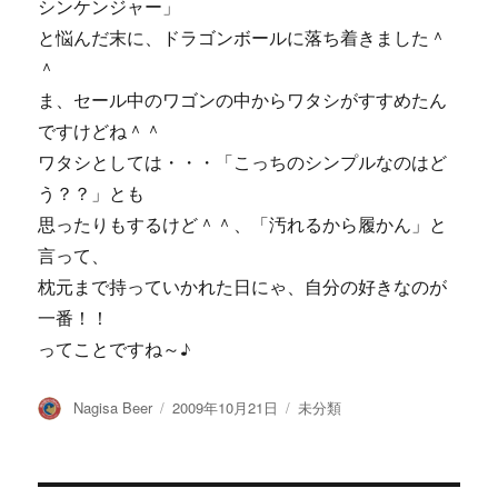
シンケンジャー」
と悩んだ末に、ドラゴンボールに落ち着きました＾
＾
ま、セール中のワゴンの中からワタシがすすめたん
ですけどね＾＾
ワタシとしては・・・「こっちのシンプルなのはど
う？？」とも
思ったりもするけど＾＾、「汚れるから履かん」と
言って、
枕元まで持っていかれた日にゃ、自分の好きなのが
一番！！
ってことですね～♪
投
投
カ
Nagisa Beer
2009年10月21日
未分類
稿
稿
テ
者
日:
ゴ
リ