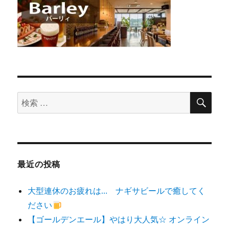
検
検
索
索
対
象:
最近の投稿
大型連休のお疲れは… ナギサビールで癒してく
ださい
【ゴールデンエール】やはり大人気☆ オンライン