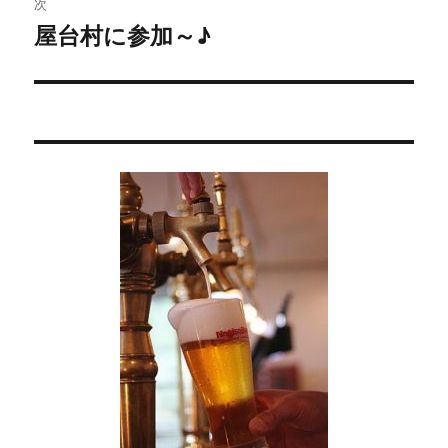
次
稿:
ゲ
屋台村に参加～♪
次
の
ー
投
シ
稿:
ョ
ン