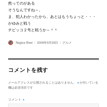
然ってのがある
そうなんですね～。
ま、犯人わかったから、あとはもうちょっと・・・
かゆみと戦う
チビッコ２号と戦うか～＾＾
投
投
カ
Nagisa Beer
2009年9月29日
グルメ
稿
稿
テ
者
日:
ゴ
リ
ー
コメントを残す
メールアドレスが公開されることはありません。
※
が付いている
欄は必須項目です
コメント
※