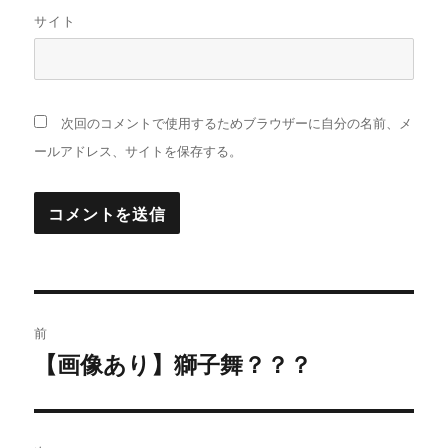
サイト
次回のコメントで使用するためブラウザーに自分の名前、メ
ールアドレス、サイトを保存する。
投
前
稿
【画像あり】獅子舞？？？
過
去
ナ
の
ビ
投